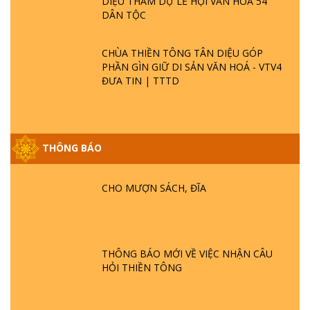
Lễ truyền thiền tông ngày 25/08/2019
TINH HOA ĐẤT VIỆT - CHÙA THIỀN
Lễ truyền thiền tông ngày 11/08/2019
TÔNG TÂN DIỆU - DIỄN ĐÀN GALA
XUÂN 2025
Lễ truyền thiền tông ngày 28/07/2019
Lễ truyền thiền tông ngày 21/07/2019
VTV5 ĐƯA TIN CHÙA THIỀN TÔNG TÂN
DIỆU THAM DỰ LỄ HỘI VĂN HOÁ 54
DÂN TỘC
CHÙA THIỀN TÔNG TÂN DIỆU GÓP
PHẦN GÌN GIỮ DI SẢN VĂN HOÁ - VTV4
ĐƯA TIN | TTTD
GIẢI ĐÁP ĐẶC BIỆT P25 - SUỐT 49 NĂM
THÔNG BÁO
PHẬT KHÔNG NÓI? HỘI LONG HOA LÀ
HỘI GÌ? TỬ VÌ ĐẠO
CHO MƯỢN SÁCH, ĐĨA