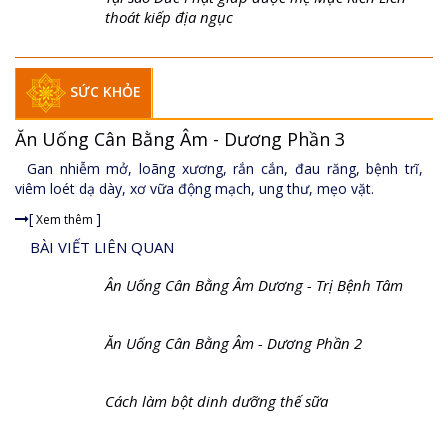
Cầu cúng, lạy lục ở thế gian có thay đổi nhân
quả được không
Tại sao Đức Phật giúp được mẹ Mục Kiền Liên
thoát kiếp địa ngục
SỨC KHỎE
Ăn Uống Cân Bằng Âm - Dương Phần 3
Gan nhiễm mở,
loãng xương, rắn
cắn, đau răng, bệnh trĩ, viêm loét dạ dày, xơ vữa động mạch,
ung thư, mẹo vặt.
[
]
Xem thêm
BÀI VIẾT LIÊN QUAN
Ân Uống Cân Bằng Âm Dương - Trị Bệnh Tâm