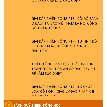
GIẢI ĐÁP THIỀN TÔNG ĐẶC BIỆT PHẦN 20
- BÁC NGUYỄN NHÂN LÀ AI? PHIỀN NÃO
GIẢI ĐÁP THIỀN TÔNG
DO ĐÂU MÀ CÓ?
GIẢI ĐÁP THIỀN TÔNG P19 - MA VƯƠNG
LÀ AI? CHA ĐỂ ĐỨC CHO CON?
GIẢI ĐÁP THIỀN TÔNG P18 - CÕI VÔ SANH
Ở ĐÂU? TẠI SAO VIỆT NAM LÀ NƠI CÔNG
BỐ THIỀN TÔNG?
GIẢI ĐÁP THIỀN TÔNG P17 - TU TỊNH ĐỘ
CÓ GIẢI THOÁT KHÔNG? CON NGƯỜI
ĐẦU TIÊN?
THIỀN TÔNG TÂN DIỆU - GIẢI ĐÁP P16 -
THẦN THÁNH TIÊN ĂN GÌ? ĐẠO DẠY TU