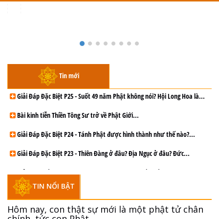
Toggle
navigation
Giải Đáp Đặc Biệt P25 - Suốt 49 năm Phật không nói? Hội Long Hoa là
hội gì? Tử vì đạo
Tin mới
Giải Đáp Đặc Biệt P25 - Suốt 49 năm Phật không nói? Hội Long Hoa là...
Bài kinh tiễn Thiền Tông Sư trở về Phật Giới...
Giải Đáp Đặc Biệt P24 - Tánh Phật được hình thành như thế nào?...
Giải Đáp Đặc Biệt P23 - Thiên Đàng ở đâu? Địa Ngục ở đâu? Đức...
Giải Đáp Thiền Tông Đặc Biệt P22 - Tại sao Trái đất nhiều Thiên tai...
TIN NỔI BẬT
Giải Đáp Thiền Tông Đặc Biệt P21 - Tại sao Đức Phật bước đi 7...