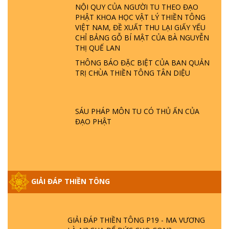
GIẢI ĐÁP ĐẶC BIỆT P24 - TÁNH PHẬT
ĐƯỢC HÌNH THÀNH NHƯ THẾ NÀO?
PHẬT GIỚI CÓ THỜI GIAN KHÔNG? |
TTTD
THÔNG BÁO MỚI VỀ VIỆC NHẬN CÂU
HỎI THIỀN TÔNG
GIẢI ĐÁP ĐẶC BIỆT P23 - THIÊN ĐÀNG Ở
ĐÂU? ĐỊA NGỤC Ở ĐÂU? ĐỨC CHÚA TRỜI
LÀ AI? QUỶ SA TĂNG? | TTTD
NỘI QUY CỦA NGƯỜI TU THEO ĐẠO
PHẬT KHOA HỌC VẬT LÝ THIỀN TÔNG
GIẢI ĐÁP THIỀN TÔNG ĐẶC BIỆT P22 - TẠI
VIỆT NAM, ĐỀ XUẤT THU LẠI GIẤY YẾU
SAO TRÁI ĐẤT NHIỀU THIÊN TAI - LŨ LỤT
CHỈ BẢNG GỖ BÍ MẬT CỦA BÀ NGUYỄN
- HỎA HOẠN | TTTD
THỊ QUẾ LAN
THÔNG BÁO ĐẶC BIỆT CỦA BAN QUẢN
GIẢI ĐÁP THIỀN TÔNG ĐẶC BIỆT P21 - TẠI
TRỊ CHÙA THIỀN TÔNG TÂN DIỆU
SAO ĐỨC PHẬT BƯỚC ĐI 7 BƯỚC TRÊN
HOA SEN ? | TTTD
SÁU PHÁP MÔN TU CÓ THỦ ẤN CỦA
GIẢI ĐÁP VỀ LỄ TIỄN THIỀN TÔNG SƯ
ĐẠO PHẬT
NGỌC LÂM VỀ PHẬT GIỚI