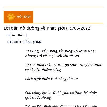
Chùa Thiền Tông Tân Diệu - Tự Hào Di Sản Việt Nam - VTV8 đưa tin
Thờii...
40 phần tuyệt mật của Đức Phật dạy, truyền theo
dòng thiền tông
Lần Đầu Tiên Công Bố: Đức Phật Dạy 36 Vị Tổ | NDLC...
HỎI-ĐÁP
Lời dặn dò đường về Phật giới (19/06/2022)
[
]
Xem thêm
BÀI VIẾT LIÊN QUAN
Tu Đúng, Hiểu Đúng, Về Đúng: Lộ Trình Nhẹ
Nhàng Trở Về Phật Giới Khi Về Già
Từ Fansipan Đến Hy Mã Lạp Sơn: Trung Ấm Thân
và Lễ Tiễn Thiêng Liêng
Cách ngồi thiền xuất công đức ra