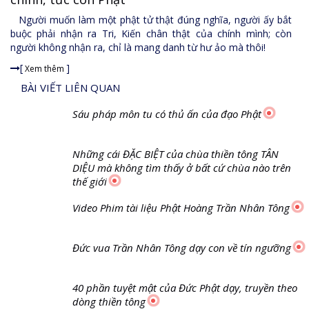
Hôm nay, con thật sự mới là một phật tử chân
Giải đáp về Lễ tiễn Thiền Tông sư Ngọc Lâm về Phật giới...
chính, tức con Phật
Nghi thức kính tiễn thiền tông sư Ngọc Lâm trở về phật giới...
Đài VTV1 làm phóng sự Chào Xuân về Chùa Thiền Tông Tân Diệu | TTTD...
Người muốn làm một phật tử thật đúng nghĩa, người ấy bắt
Giải Đáp Thiền Tông Đặc Biệt Phần 20 - Bác Nguyễn Nhân là ai? Phiền...
buộc phải nhận ra Tri, Kiến chân thật của chính mình; còn
người không nhận ra, chỉ là mang danh từ hư ảo mà thôi!
Chùa Thiền Tông Tân Diệu Xin Hoạt Động Đúng Luật Tự Do Tôn Giáo...
[
]
Xem thêm
Giải đáp Thiền tông P19 - Ma Vương là ai? Cha để đức cho con?...
BÀI VIẾT LIÊN QUAN
Giải đáp Thiền tông P18 - Cõi vô sanh ở đâu? Tại sao Việt Nam là nơi...
Sáu pháp môn tu có thủ ấn của đạo Phật
Giải đáp Thiền tông P17 - Tu Tịnh độ có giải thoát không? Con người...
Những cái ĐẶC BIỆT của chùa thiền tông TÂN
Thiền tông Tân Diệu - Giải đáp P16 - Thần Thánh Tiên ăn gì? Đạo dạy...
DIỆU mà không tìm thấy ở bất cứ chùa nào trên
thế giới
Giải đáp Thiền tông P15 - Tổ chức loài CÔ HỒN - Giáo lý đạo Phật...
Video Phim tài liệu Phật Hoàng Trần Nhân Tông
Thái Tử Tất Đạt Đa xin vua cha đi tu | NDLC...
Giải Đáp Thiền Tông Đặc Biệt - P14 - Nguồn Gốc Âm Lịch Dương Lịch...
Đức vua Trần Nhân Tông dạy con về tín ngưỡng