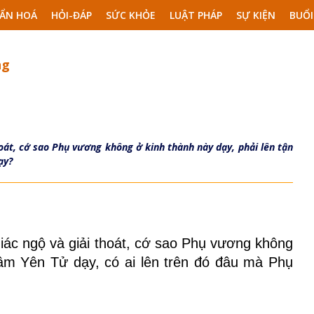
ẨN HOÁ
HỎI-ĐÁP
SỨC KHỎE
LUẬT PHÁP
SỰ KIỆN
BUỔI
ng
oát, cớ sao Phụ vương không ở kinh thành này dạy, phải lên tận
ạy?
iác ngộ và giải thoát, cớ sao Phụ vương không
Lâm Yên Tử dạy, có ai lên trên đó đâu mà Phụ