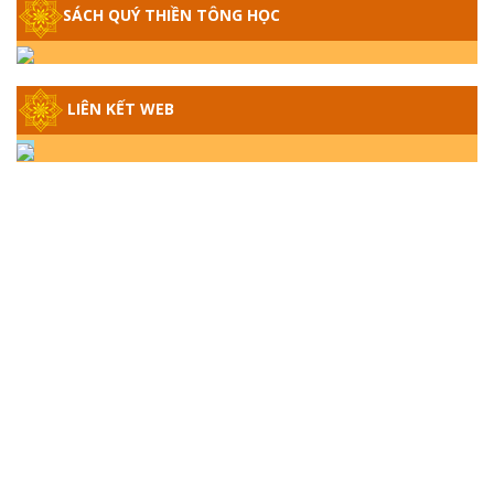
SÁCH QUÝ THIỀN TÔNG HỌC
GIẢI ĐÁP THIỀN TÔNG ĐẶC BIỆT - P14 -
NGUỒN GỐC ÂM LỊCH DƯƠNG LỊCH -
TẦNG BÌNH LƯU LỚN ĐẾN ĐÂU
LIÊN KẾT WEB
GIẢI ĐÁP THIỀN TÔNG ĐẶC BIỆT - P13 -
CON NGƯỜI TU THÀNH PHẬT ĐƯỢC
KHÔNG? XÁ LỢI PHẬT THẬT - GIẢ | TTTD
GIẢI ĐÁP THIỀN TÔNG ĐẶC BIỆT - P12 -
SỰ THẬT VỀ ĐẠI HỒNG THỦY? TRỜI ĐÁNH
THÁNH ĐÂM THẦN VẶN HỌNG?
GIẢI ĐÁP ĐẶC BIỆT 2024 - P11
GIẢI ĐÁP ĐẶC BIỆT 2024 – P10 – NGỒI