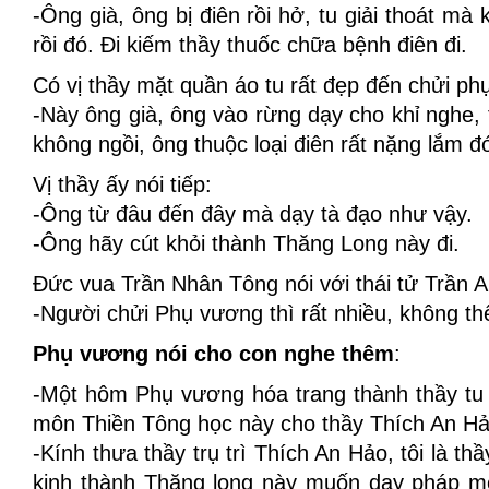
-Ông già, ông bị điên rồi hở, tu giải thoát mà 
rồi đó. Đi kiếm thầy thuốc chữa bệnh điên đi.
Có vị thầy mặt quần áo tu rất đẹp đến chửi ph
-Này ông già, ông vào rừng dạy cho khỉ nghe, 
không ngồi, ông thuộc loại điên rất nặng lắm đ
Vị thầy ấy nói tiếp:
-Ông từ đâu đến đây mà dạy tà đạo như vậy.
-Ông hãy cút khỏi thành Thăng Long này đi.
Đức vua Trần Nhân Tông nói với thái tử Trần 
-Người chửi Phụ vương thì rất nhiều, không th
Phụ vương nói cho con nghe thêm
:
-Một hôm Phụ vương hóa trang thành thầy tu
môn Thiền Tông học này cho thầy Thích An H
-Kính thưa thầy trụ trì Thích An Hảo, tôi là t
kinh thành Thăng long này muốn dạy pháp mô