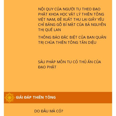
ĐÂU? ĐỊA NGỤC Ở ĐÂU? ĐỨC CHÚA TRỜI
NỘI QUY CỦA NGƯỜI TU THEO ĐẠO
LÀ AI? QUỶ SA TĂNG? | TTTD
PHẬT KHOA HỌC VẬT LÝ THIỀN TÔNG
VIỆT NAM, ĐỀ XUẤT THU LẠI GIẤY YẾU
GIẢI ĐÁP THIỀN TÔNG ĐẶC BIỆT P22 - TẠI
CHỈ BẢNG GỖ BÍ MẬT CỦA BÀ NGUYỄN
SAO TRÁI ĐẤT NHIỀU THIÊN TAI - LŨ LỤT
THỊ QUẾ LAN
- HỎA HOẠN | TTTD
THÔNG BÁO ĐẶC BIỆT CỦA BAN QUẢN
TRỊ CHÙA THIỀN TÔNG TÂN DIỆU
GIẢI ĐÁP THIỀN TÔNG ĐẶC BIỆT P21 - TẠI
SAO ĐỨC PHẬT BƯỚC ĐI 7 BƯỚC TRÊN
HOA SEN ? | TTTD
SÁU PHÁP MÔN TU CÓ THỦ ẤN CỦA
ĐẠO PHẬT
GIẢI ĐÁP VỀ LỄ TIỄN THIỀN TÔNG SƯ
NGỌC LÂM VỀ PHẬT GIỚI
GIẢI ĐÁP THIỀN TÔNG ĐẶC BIỆT PHẦN 20
GIẢI ĐÁP THIỀN TÔNG
- BÁC NGUYỄN NHÂN LÀ AI? PHIỀN NÃO
DO ĐÂU MÀ CÓ?