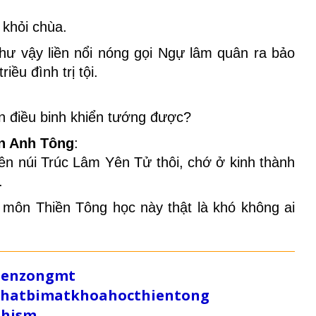
 khỏi chùa.
ư vậy liền nổi nóng gọi Ngự lâm quân ra bảo
ều đình trị tội.
on điều binh khiển tướng được?
ần Anh Tông
:
ên núi Trúc Lâm Yên Tử thôi, chớ ở kinh thành
.
môn Thiền Tông học này thật là khó không ai
/zenzongmt
uthatbimatkhoahocthientong
dhism