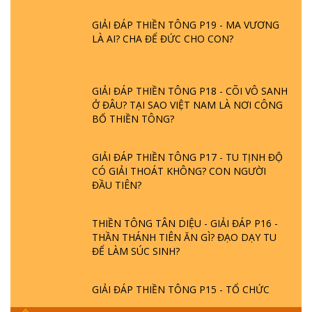
GIẢI ĐÁP THIỀN TÔNG P19 - MA VƯƠNG
LÀ AI? CHA ĐỂ ĐỨC CHO CON?
GIẢI ĐÁP THIỀN TÔNG P18 - CÕI VÔ SANH
Ở ĐÂU? TẠI SAO VIỆT NAM LÀ NƠI CÔNG
BỐ THIỀN TÔNG?
GIẢI ĐÁP THIỀN TÔNG P17 - TU TỊNH ĐỘ
CÓ GIẢI THOÁT KHÔNG? CON NGƯỜI
ĐẦU TIÊN?
THIỀN TÔNG TÂN DIỆU - GIẢI ĐÁP P16 -
THẦN THÁNH TIÊN ĂN GÌ? ĐẠO DẠY TU
ĐỂ LÀM SÚC SINH?
GIẢI ĐÁP THIỀN TÔNG P15 - TỔ CHỨC
LOÀI CÔ HỒN - GIÁO LÝ ĐẠO PHẬT KHI
NÀO XUẤT BẢN