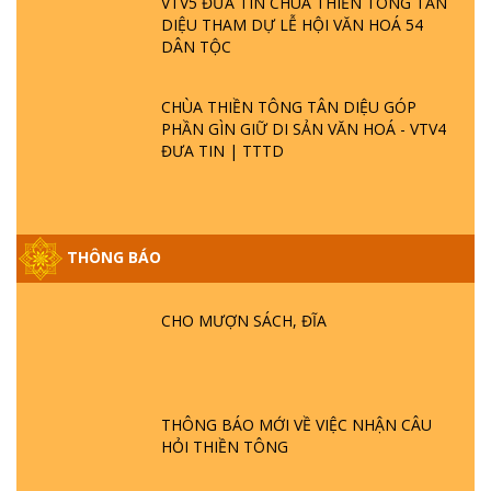
VTV5 ĐƯA TIN CHÙA THIỀN TÔNG TÂN
DIỆU THAM DỰ LỄ HỘI VĂN HOÁ 54
DÂN TỘC
CHÙA THIỀN TÔNG TÂN DIỆU GÓP
PHẦN GÌN GIỮ DI SẢN VĂN HOÁ - VTV4
ĐƯA TIN | TTTD
THÔNG BÁO
GIẢI ĐÁP ĐẶC BIỆT P25 - SUỐT 49 NĂM
PHẬT KHÔNG NÓI? HỘI LONG HOA LÀ
CHO MƯỢN SÁCH, ĐĨA
HỘI GÌ? TỬ VÌ ĐẠO
GIẢI ĐÁP ĐẶC BIỆT P24 - TÁNH PHẬT
ĐƯỢC HÌNH THÀNH NHƯ THẾ NÀO?
THÔNG BÁO MỚI VỀ VIỆC NHẬN CÂU
PHẬT GIỚI CÓ THỜI GIAN KHÔNG? |
HỎI THIỀN TÔNG
TTTD
GIẢI ĐÁP ĐẶC BIỆT P23 - THIÊN ĐÀNG Ở