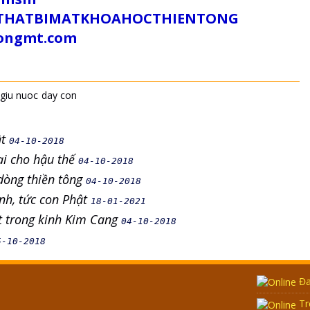
/SUTHATBIMATKHOAHOCTHIENTONG
tongmt.com
giu nuoc
day con
ật
04-10-2018
ại cho hậu thế
04-10-2018
dòng thiền tông
04-10-2018
nh, tức con Phật
18-01-2021
ốt trong kinh Kim Cang
04-10-2018
5-10-2018
Đa
Tr