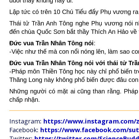
đuổi thầy khùng này đi.
Lập tức có trên 10 Chú Tiểu đẩy Phụ vương ra
Thái tử Trần Anh Tông nghe Phụ vương nói nh
đến chùa Quốc Sơn bắt thầy Thích An Hảo về tri
Đức vua Trần Nhân Tông nói
:
-Việc như thế mà con nổi nóng lên, làm sao c
Đức vua Trần Nhân Tông nói với thái tử Tr
-Pháp môn Thiền Tông học này chỉ phổ biến tr
Thăng Long này không phổ biến được đâu con
Những người có mặt ai cũng than rằng. Pháp 
chấp nhận.
Instagram:
https://www.instagram.com
Facebook:
https://www.facebook.com/s
Twitter:
https://twitter.com/ScienceBud