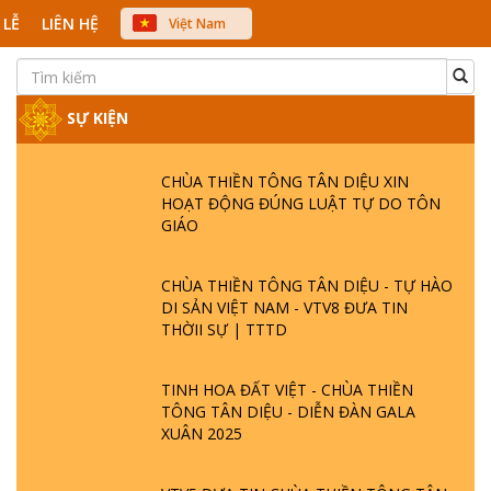
 LỄ
LIÊN HỆ
Việt Nam
中文
English
Japanese
SỰ KIỆN
CHÙA THIỀN TÔNG TÂN DIỆU XIN
HOẠT ĐỘNG ĐÚNG LUẬT TỰ DO TÔN
GIÁO
CHÙA THIỀN TÔNG TÂN DIỆU - TỰ HÀO
DI SẢN VIỆT NAM - VTV8 ĐƯA TIN
THỜII SỰ | TTTD
TINH HOA ĐẤT VIỆT - CHÙA THIỀN
TÔNG TÂN DIỆU - DIỄN ĐÀN GALA
XUÂN 2025