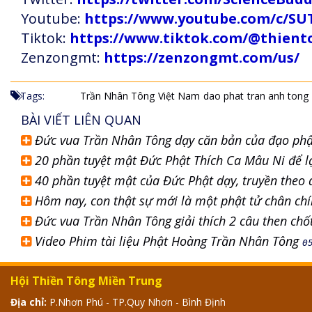
Youtube:
https://www.youtube.com/c
Tiktok:
https://www.tiktok.com/@thien
Zenzongmt:
https://zenzongmt.com/us/
Tags:
Trần Nhân Tông
Việt Nam
dao phat
tran anh tong
BÀI VIẾT LIÊN QUAN
Đức vua Trần Nhân Tông dạy căn bản của đạo ph
20 phần tuyệt mật Đức Phật Thích Ca Mâu Ni để l
40 phần tuyệt mật của Đức Phật dạy, truyền theo 
Hôm nay, con thật sự mới là một phật tử chân chí
Đức vua Trần Nhân Tông giải thích 2 câu then ch
Video Phim tài liệu Phật Hoàng Trần Nhân Tông
0
Hội Thiền Tông Miền Trung
Địa chỉ:
P.Nhơn Phú - TP.Quy Nhơn - Bình Định