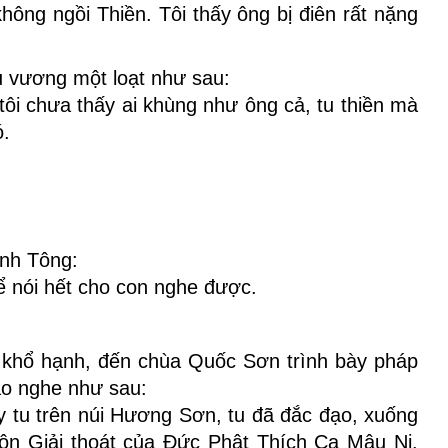
không ngồi Thiền. Tôi thấy ông bị điên rất nặng
ụ vương một loạt như sau:
tôi chưa thấy ai khùng như ông cả, tu thiền mà
ó.
Anh Tông:
ể nói hết cho con nghe được.
 khổ hạnh, đến chùa Quốc Sơn trình bày pháp
ảo nghe như sau:
hầy tu trên núi Hương Sơn, tu đã đắc đạo, xuống
n Giải thoát của Đức Phật Thích Ca Mâu Ni.