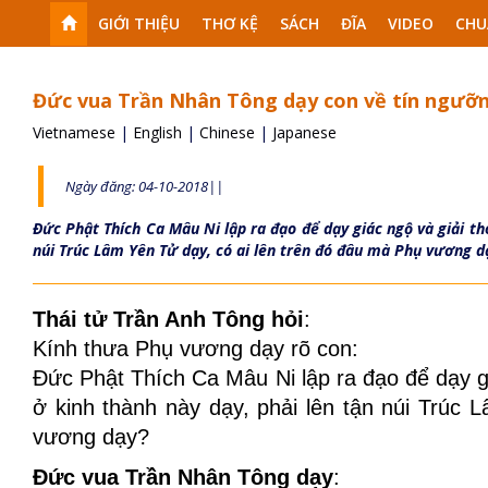
GIỚI THIỆU
THƠ KỆ
SÁCH
ĐĨA
VIDEO
CHU
Đức vua Trần Nhân Tông dạy con về tín ngưỡ
Vietnamese
|
English
|
Chinese
|
Japanese
Ngày đăng: 04-10-2018||
Đức Phật Thích Ca Mâu Ni lập ra đạo để dạy giác ngộ và giải th
núi Trúc Lâm Yên Tử dạy, có ai lên trên đó đâu mà Phụ vương d
Thái tử Trần Anh Tông hỏi
:
Kính thưa Phụ vương dạy rõ con:
Đức Phật Thích Ca Mâu Ni lập ra đạo để dạy g
ở kinh thành này dạy, phải lên tận núi Trúc 
vương dạy?
Đức vua Trần Nhân Tông dạy
: