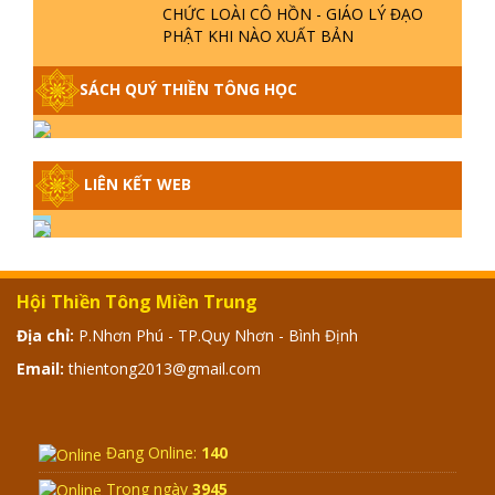
CON?
GIẢI ĐÁP THIỀN TÔNG P18 - CÕI VÔ
SANH Ở ĐÂU? TẠI SAO VIỆT NAM LÀ
NƠI CÔNG BỐ THIỀN TÔNG?
GIẢI ĐÁP THIỀN TÔNG P17 - TU TỊNH
ĐỘ CÓ GIẢI THOÁT KHÔNG? CON
NGƯỜI ĐẦU TIÊN?
THIỀN TÔNG TÂN DIỆU - GIẢI ĐÁP
P16 - THẦN THÁNH TIÊN ĂN GÌ? ĐẠO
DẠY TU ĐỂ LÀM SÚC SINH?
GIẢI ĐÁP THIỀN TÔNG P15 - TỔ
CHỨC LOÀI CÔ HỒN - GIÁO LÝ ĐẠO
PHẬT KHI NÀO XUẤT BẢN
GIẢI ĐÁP THIỀN TÔNG ĐẶC BIỆT -