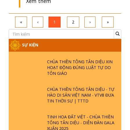
Xem thêm
Q11 Đức vua Trần Nhân Tông dạy con
cách giữ nước, tín ngưỡng, công thức
giải thoát và sự thật nơi trái đất này
Xem thêm
Q12 Ăn Uống Cân Bằng Âm Dương
Xem thêm
«
‹
1
2
›
»