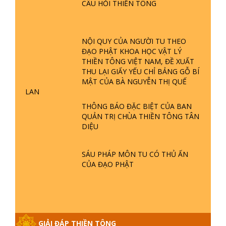
HOÁ 54 DÂN TỘC
CHÙA THIỀN TÔNG TÂN DIỆU GÓP
PHẦN GÌN GIỮ DI SẢN VĂN HOÁ -
VTV4 ĐƯA TIN | TTTD
THÔNG BÁO
GIẢI ĐÁP ĐẶC BIỆT P25 - SUỐT 49
NĂM PHẬT KHÔNG NÓI? HỘI LONG
HOA LÀ HỘI GÌ? TỬ VÌ ĐẠO
CHO MƯỢN SÁCH, ĐĨA
GIẢI ĐÁP ĐẶC BIỆT P24 - TÁNH PHẬT
ĐƯỢC HÌNH THÀNH NHƯ THẾ NÀO?
PHẬT GIỚI CÓ THỜI GIAN KHÔNG? |
THÔNG BÁO MỚI VỀ VIỆC NHẬN
TTTD
CÂU HỎI THIỀN TÔNG
GIẢI ĐÁP ĐẶC BIỆT P23 - THIÊN
ĐÀNG Ở ĐÂU? ĐỊA NGỤC Ở ĐÂU?
ĐỨC CHÚA TRỜI LÀ AI? QUỶ SA