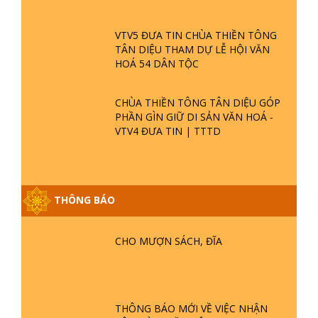
SỰ KIỆN
CHÙA THIỀN TÔNG TÂN DIỆU XIN
HOẠT ĐỘNG ĐÚNG LUẬT TỰ DO
TÔN GIÁO
CHÙA THIỀN TÔNG TÂN DIỆU - TỰ
HÀO DI SẢN VIỆT NAM - VTV8 ĐƯA
TIN THỜII SỰ | TTTD
TINH HOA ĐẤT VIỆT - CHÙA THIỀN
TÔNG TÂN DIỆU - DIỄN ĐÀN GALA
XUÂN 2025
VTV5 ĐƯA TIN CHÙA THIỀN TÔNG
TÂN DIỆU THAM DỰ LỄ HỘI VĂN