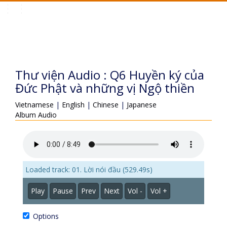
Toggle
navigation
Thư viện Audio : Q6 Huyền ký của
Đức Phật và những vị Ngộ thiền
Vietnamese
|
English
|
Chinese
|
Japanese
Album Audio
Loaded track: 01. Lời nói đầu (529.49s)
Play
Pause
Prev
Next
Vol -
Vol +
Options