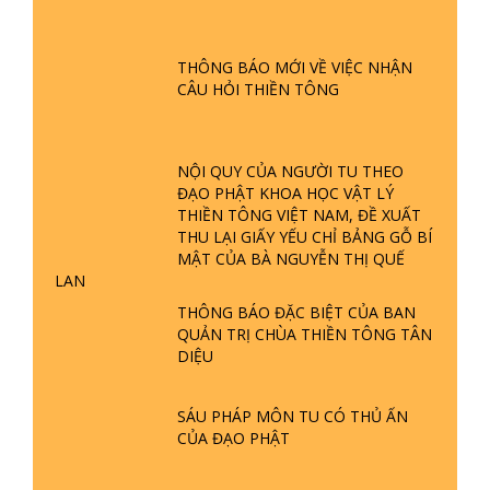
GIẢI ĐÁP ĐẶC BIỆT P24 - TÁNH PHẬT
ĐƯỢC HÌNH THÀNH NHƯ THẾ NÀO?
THÔNG BÁO MỚI VỀ VIỆC NHẬN
PHẬT GIỚI CÓ THỜI GIAN KHÔNG? |
CÂU HỎI THIỀN TÔNG
TTTD
GIẢI ĐÁP ĐẶC BIỆT P23 - THIÊN
ĐÀNG Ở ĐÂU? ĐỊA NGỤC Ở ĐÂU?
NỘI QUY CỦA NGƯỜI TU THEO
ĐỨC CHÚA TRỜI LÀ AI? QUỶ SA
ĐẠO PHẬT KHOA HỌC VẬT LÝ
TĂNG? | TTTD
THIỀN TÔNG VIỆT NAM, ĐỀ XUẤT
THU LẠI GIẤY YẾU CHỈ BẢNG GỖ BÍ
GIẢI ĐÁP THIỀN TÔNG ĐẶC BIỆT P22
MẬT CỦA BÀ NGUYỄN THỊ QUẾ
- TẠI SAO TRÁI ĐẤT NHIỀU THIÊN TAI
LAN
- LŨ LỤT - HỎA HOẠN | TTTD
THÔNG BÁO ĐẶC BIỆT CỦA BAN
QUẢN TRỊ CHÙA THIỀN TÔNG TÂN
GIẢI ĐÁP THIỀN TÔNG ĐẶC BIỆT P21
DIỆU
- TẠI SAO ĐỨC PHẬT BƯỚC ĐI 7
BƯỚC TRÊN HOA SEN ? | TTTD
SÁU PHÁP MÔN TU CÓ THỦ ẤN
CỦA ĐẠO PHẬT
GIẢI ĐÁP VỀ LỄ TIỄN THIỀN TÔNG SƯ
NGỌC LÂM VỀ PHẬT GIỚI