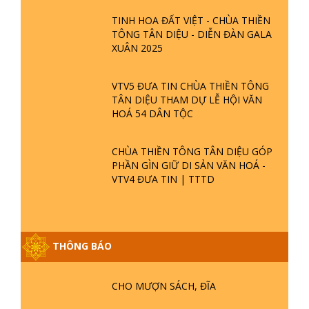
TINH HOA ĐẤT VIỆT - CHÙA THIỀN
TÔNG TÂN DIỆU - DIỄN ĐÀN GALA
XUÂN 2025
VTV5 ĐƯA TIN CHÙA THIỀN TÔNG
TÂN DIỆU THAM DỰ LỄ HỘI VĂN
HOÁ 54 DÂN TỘC
CHÙA THIỀN TÔNG TÂN DIỆU GÓP
PHẦN GÌN GIỮ DI SẢN VĂN HOÁ -
VTV4 ĐƯA TIN | TTTD
THÔNG BÁO
GIẢI ĐÁP ĐẶC BIỆT P25 - SUỐT 49
NĂM PHẬT KHÔNG NÓI? HỘI LONG
CHO MƯỢN SÁCH, ĐĨA
HOA LÀ HỘI GÌ? TỬ VÌ ĐẠO