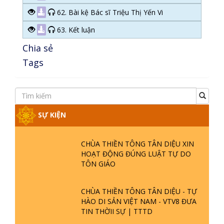
62. Bài kệ Bác sĩ Triệu Thị Yến Vi
63. Kết luận
Chia sẻ
Tags
SỰ KIỆN
CHÙA THIỀN TÔNG TÂN DIỆU XIN
HOẠT ĐỘNG ĐÚNG LUẬT TỰ DO
TÔN GIÁO
CHÙA THIỀN TÔNG TÂN DIỆU - TỰ
HÀO DI SẢN VIỆT NAM - VTV8 ĐƯA
TIN THỜII SỰ | TTTD