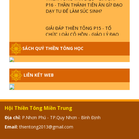
P16 - THẦN THÁNH TIÊN ĂN GÌ? ĐẠO
DẠY TU ĐỂ LÀM SÚC SINH?
GIẢI ĐÁP THIỀN TÔNG P15 - TỔ
CHỨC LOÀI CÔ HỒN - GIÁO LÝ ĐẠO
PHẬT KHI NÀO XUẤT BẢN
SÁCH QUÝ THIỀN TÔNG HỌC
GIẢI ĐÁP THIỀN TÔNG ĐẶC BIỆT -
P14 - NGUỒN GỐC ÂM LỊCH DƯƠNG
LỊCH - TẦNG BÌNH LƯU LỚN ĐẾN
ĐÂU
LIÊN KẾT WEB
GIẢI ĐÁP THIỀN TÔNG ĐẶC BIỆT -
P13 - CON NGƯỜI TU THÀNH PHẬT
ĐƯỢC KHÔNG? XÁ LỢI PHẬT THẬT -
GIẢ | TTTD
Hội Thiền Tông Miền Trung
GIẢI ĐÁP THIỀN TÔNG ĐẶC BIỆT -
Địa chỉ:
P.Nhơn Phú - TP.Quy Nhơn - Bình Định
P12 - SỰ THẬT VỀ ĐẠI HỒNG THỦY?
TRỜI ĐÁNH THÁNH ĐÂM THẦN VẶN
Email:
thientong2013@gmail.com
HỌNG?