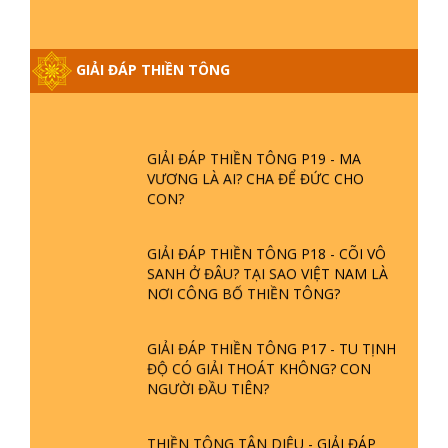
GIẢI ĐÁP THIỀN TÔNG ĐẶC BIỆT
GIẢI ĐÁP THIỀN TÔNG
PHẦN 20 - BÁC NGUYỄN NHÂN LÀ AI?
PHIỀN NÃO DO ĐÂU MÀ CÓ?
GIẢI ĐÁP THIỀN TÔNG P19 - MA
VƯƠNG LÀ AI? CHA ĐỂ ĐỨC CHO
CON?
GIẢI ĐÁP THIỀN TÔNG P18 - CÕI VÔ
SANH Ở ĐÂU? TẠI SAO VIỆT NAM LÀ
NƠI CÔNG BỐ THIỀN TÔNG?
GIẢI ĐÁP THIỀN TÔNG P17 - TU TỊNH
ĐỘ CÓ GIẢI THOÁT KHÔNG? CON
NGƯỜI ĐẦU TIÊN?
THIỀN TÔNG TÂN DIỆU - GIẢI ĐÁP