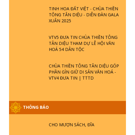
TINH HOA ĐẤT VIỆT - CHÙA THIỀN
TÔNG TÂN DIỆU - DIỄN ĐÀN GALA
XUÂN 2025
VTV5 ĐƯA TIN CHÙA THIỀN TÔNG
TÂN DIỆU THAM DỰ LỄ HỘI VĂN
HOÁ 54 DÂN TỘC
CHÙA THIỀN TÔNG TÂN DIỆU GÓP
PHẦN GÌN GIỮ DI SẢN VĂN HOÁ -
VTV4 ĐƯA TIN | TTTD
THÔNG BÁO
GIẢI ĐÁP ĐẶC BIỆT P25 - SUỐT 49
CHO MƯỢN SÁCH, ĐĨA
NĂM PHẬT KHÔNG NÓI? HỘI LONG
HOA LÀ HỘI GÌ? TỬ VÌ ĐẠO