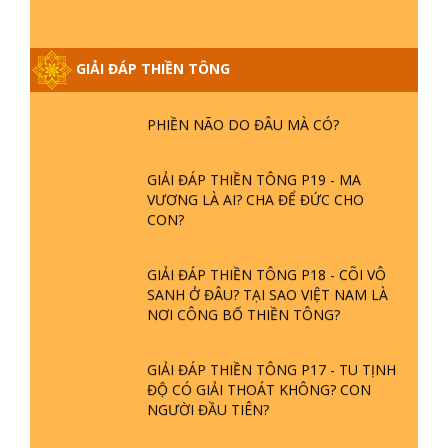
NGỌC LÂM VỀ PHẬT GIỚI
GIẢI ĐÁP THIỀN TÔNG
GIẢI ĐÁP THIỀN TÔNG ĐẶC BIỆT
PHẦN 20 - BÁC NGUYỄN NHÂN LÀ AI?
PHIỀN NÃO DO ĐÂU MÀ CÓ?
GIẢI ĐÁP THIỀN TÔNG P19 - MA
VƯƠNG LÀ AI? CHA ĐỂ ĐỨC CHO
CON?
GIẢI ĐÁP THIỀN TÔNG P18 - CÕI VÔ
SANH Ở ĐÂU? TẠI SAO VIỆT NAM LÀ
NƠI CÔNG BỐ THIỀN TÔNG?
GIẢI ĐÁP THIỀN TÔNG P17 - TU TỊNH
ĐỘ CÓ GIẢI THOÁT KHÔNG? CON
NGƯỜI ĐẦU TIÊN?