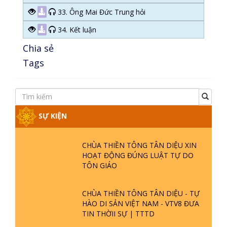
33. Ông Mai Đức Trung hỏi
34. Kết luận
Chia sẻ
Tags
SỰ KIỆN
CHÙA THIỀN TÔNG TÂN DIỆU XIN
HOẠT ĐỘNG ĐÚNG LUẬT TỰ DO
TÔN GIÁO
CHÙA THIỀN TÔNG TÂN DIỆU - TỰ
HÀO DI SẢN VIỆT NAM - VTV8 ĐƯA
TIN THỜII SỰ | TTTD