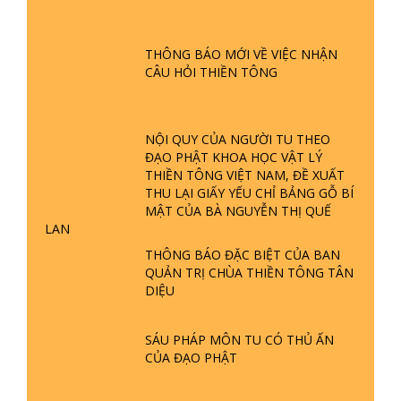
GIẢI ĐÁP ĐẶC BIỆT P24 - TÁNH PHẬT
THÔNG BÁO MỚI VỀ VIỆC NHẬN
ĐƯỢC HÌNH THÀNH NHƯ THẾ NÀO?
CÂU HỎI THIỀN TÔNG
PHẬT GIỚI CÓ THỜI GIAN KHÔNG? |
TTTD
GIẢI ĐÁP ĐẶC BIỆT P23 - THIÊN
NỘI QUY CỦA NGƯỜI TU THEO
ĐÀNG Ở ĐÂU? ĐỊA NGỤC Ở ĐÂU?
ĐẠO PHẬT KHOA HỌC VẬT LÝ
ĐỨC CHÚA TRỜI LÀ AI? QUỶ SA
THIỀN TÔNG VIỆT NAM, ĐỀ XUẤT
TĂNG? | TTTD
THU LẠI GIẤY YẾU CHỈ BẢNG GỖ BÍ
MẬT CỦA BÀ NGUYỄN THỊ QUẾ
GIẢI ĐÁP THIỀN TÔNG ĐẶC BIỆT P22
LAN
- TẠI SAO TRÁI ĐẤT NHIỀU THIÊN TAI
- LŨ LỤT - HỎA HOẠN | TTTD
THÔNG BÁO ĐẶC BIỆT CỦA BAN
QUẢN TRỊ CHÙA THIỀN TÔNG TÂN
DIỆU
GIẢI ĐÁP THIỀN TÔNG ĐẶC BIỆT P21
- TẠI SAO ĐỨC PHẬT BƯỚC ĐI 7
BƯỚC TRÊN HOA SEN ? | TTTD
SÁU PHÁP MÔN TU CÓ THỦ ẤN
CỦA ĐẠO PHẬT
GIẢI ĐÁP VỀ LỄ TIỄN THIỀN TÔNG SƯ