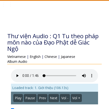
Toggle
navigation
Thư viện Audio : Q1 Tu theo pháp
môn nào của Đạo Phật dễ Giác
Ngộ
Vietnamese
|
English
|
Chinese
|
Japanese
Album Audio
Loaded track: 1. Giới thiệu (106.13s)
Play
Pause
Prev
Next
Vol -
Vol +