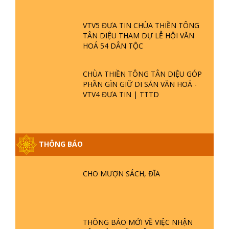
VTV5 ĐƯA TIN CHÙA THIỀN TÔNG
TÂN DIỆU THAM DỰ LỄ HỘI VĂN
HOÁ 54 DÂN TỘC
CHÙA THIỀN TÔNG TÂN DIỆU GÓP
PHẦN GÌN GIỮ DI SẢN VĂN HOÁ -
VTV4 ĐƯA TIN | TTTD
GIẢI ĐÁP ĐẶC BIỆT P25 - SUỐT 49
THÔNG BÁO
NĂM PHẬT KHÔNG NÓI? HỘI LONG
HOA LÀ HỘI GÌ? TỬ VÌ ĐẠO
CHO MƯỢN SÁCH, ĐĨA
GIẢI ĐÁP ĐẶC BIỆT P24 - TÁNH PHẬT
ĐƯỢC HÌNH THÀNH NHƯ THẾ NÀO?
PHẬT GIỚI CÓ THỜI GIAN KHÔNG? |
TTTD
THÔNG BÁO MỚI VỀ VIỆC NHẬN