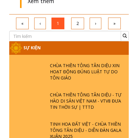
Xem thêm
«
‹
1
2
›
»
SỰ KIỆN
CHÙA THIỀN TÔNG TÂN DIỆU XIN
HOẠT ĐỘNG ĐÚNG LUẬT TỰ DO
TÔN GIÁO
CHÙA THIỀN TÔNG TÂN DIỆU - TỰ
HÀO DI SẢN VIỆT NAM - VTV8 ĐƯA
TIN THỜII SỰ | TTTD
TINH HOA ĐẤT VIỆT - CHÙA THIỀN
TÔNG TÂN DIỆU - DIỄN ĐÀN GALA
XUÂN 2025