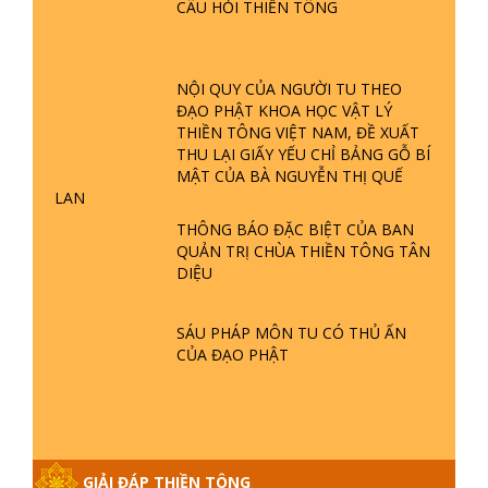
CÂU HỎI THIỀN TÔNG
GIẢI ĐÁP ĐẶC BIỆT P23 - THIÊN
ĐÀNG Ở ĐÂU? ĐỊA NGỤC Ở ĐÂU?
ĐỨC CHÚA TRỜI LÀ AI? QUỶ SA
TĂNG? | TTTD
NỘI QUY CỦA NGƯỜI TU THEO
ĐẠO PHẬT KHOA HỌC VẬT LÝ
GIẢI ĐÁP THIỀN TÔNG ĐẶC BIỆT P22
THIỀN TÔNG VIỆT NAM, ĐỀ XUẤT
- TẠI SAO TRÁI ĐẤT NHIỀU THIÊN TAI
THU LẠI GIẤY YẾU CHỈ BẢNG GỖ BÍ
- LŨ LỤT - HỎA HOẠN | TTTD
MẬT CỦA BÀ NGUYỄN THỊ QUẾ
LAN
GIẢI ĐÁP THIỀN TÔNG ĐẶC BIỆT P21
THÔNG BÁO ĐẶC BIỆT CỦA BAN
- TẠI SAO ĐỨC PHẬT BƯỚC ĐI 7
QUẢN TRỊ CHÙA THIỀN TÔNG TÂN
BƯỚC TRÊN HOA SEN ? | TTTD
DIỆU
GIẢI ĐÁP VỀ LỄ TIỄN THIỀN TÔNG SƯ
SÁU PHÁP MÔN TU CÓ THỦ ẤN
NGỌC LÂM VỀ PHẬT GIỚI
CỦA ĐẠO PHẬT
GIẢI ĐÁP THIỀN TÔNG ĐẶC BIỆT
PHẦN 20 - BÁC NGUYỄN NHÂN LÀ AI?
PHIỀN NÃO DO ĐÂU MÀ CÓ?
GIẢI ĐÁP THIỀN TÔNG