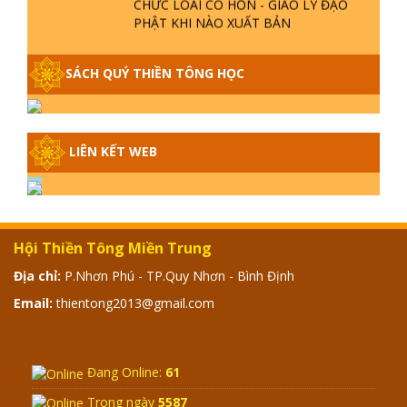
PHẬT KHI NÀO XUẤT BẢN
GIẢI ĐÁP THIỀN TÔNG ĐẶC BIỆT -
SÁCH QUÝ THIỀN TÔNG HỌC
P14 - NGUỒN GỐC ÂM LỊCH DƯƠNG
LỊCH - TẦNG BÌNH LƯU LỚN ĐẾN
ĐÂU
LIÊN KẾT WEB
GIẢI ĐÁP THIỀN TÔNG ĐẶC BIỆT -
P13 - CON NGƯỜI TU THÀNH PHẬT
ĐƯỢC KHÔNG? XÁ LỢI PHẬT THẬT -
GIẢ | TTTD
GIẢI ĐÁP THIỀN TÔNG ĐẶC BIỆT -
Hội Thiền Tông Miền Trung
P12 - SỰ THẬT VỀ ĐẠI HỒNG THỦY?
TRỜI ĐÁNH THÁNH ĐÂM THẦN VẶN
Địa chỉ:
P.Nhơn Phú - TP.Quy Nhơn - Bình Định
HỌNG?
Email:
thientong2013@gmail.com
GIẢI ĐÁP ĐẶC BIỆT 2024 - P11
Đang Online:
61
Trong ngày
5587