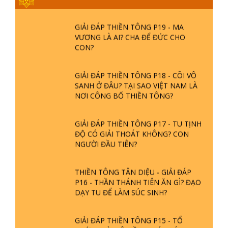
GIẢI ĐÁP THIỀN TÔNG P19 - MA
VƯƠNG LÀ AI? CHA ĐỂ ĐỨC CHO
CON?
GIẢI ĐÁP THIỀN TÔNG P18 - CÕI VÔ
SANH Ở ĐÂU? TẠI SAO VIỆT NAM LÀ
NƠI CÔNG BỐ THIỀN TÔNG?
GIẢI ĐÁP THIỀN TÔNG P17 - TU TỊNH
ĐỘ CÓ GIẢI THOÁT KHÔNG? CON
NGƯỜI ĐẦU TIÊN?
THIỀN TÔNG TÂN DIỆU - GIẢI ĐÁP
P16 - THẦN THÁNH TIÊN ĂN GÌ? ĐẠO
DẠY TU ĐỂ LÀM SÚC SINH?
GIẢI ĐÁP THIỀN TÔNG P15 - TỔ
CHỨC LOÀI CÔ HỒN - GIÁO LÝ ĐẠO