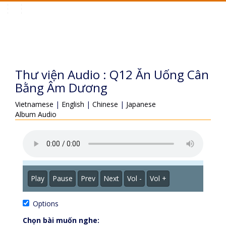
Toggle
navigation
Thư viện Audio : Q12 Ăn Uống Cân
Bằng Âm Dương
Vietnamese
|
English
|
Chinese
|
Japanese
Album Audio
Play
Pause
Prev
Next
Vol -
Vol +
Options
Chọn bài muốn nghe: