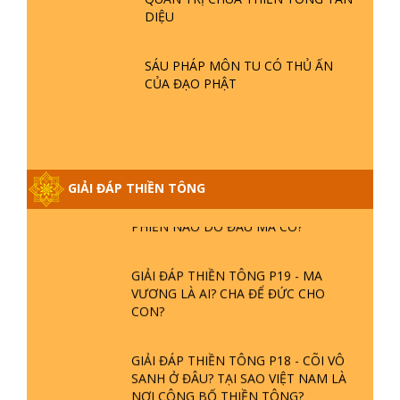
GIẢI ĐÁP THIỀN TÔNG ĐẶC BIỆT P21
DIỆU
- TẠI SAO ĐỨC PHẬT BƯỚC ĐI 7
BƯỚC TRÊN HOA SEN ? | TTTD
SÁU PHÁP MÔN TU CÓ THỦ ẤN
CỦA ĐẠO PHẬT
GIẢI ĐÁP VỀ LỄ TIỄN THIỀN TÔNG SƯ
NGỌC LÂM VỀ PHẬT GIỚI
GIẢI ĐÁP THIỀN TÔNG ĐẶC BIỆT
GIẢI ĐÁP THIỀN TÔNG
PHẦN 20 - BÁC NGUYỄN NHÂN LÀ AI?
PHIỀN NÃO DO ĐÂU MÀ CÓ?
GIẢI ĐÁP THIỀN TÔNG P19 - MA
VƯƠNG LÀ AI? CHA ĐỂ ĐỨC CHO
CON?
GIẢI ĐÁP THIỀN TÔNG P18 - CÕI VÔ
SANH Ở ĐÂU? TẠI SAO VIỆT NAM LÀ
NƠI CÔNG BỐ THIỀN TÔNG?