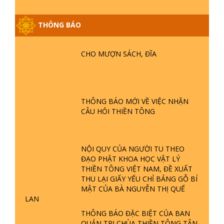
THÔNG BÁO
GIẢI ĐÁP ĐẶC BIỆT P25 - SUỐT 49
NĂM PHẬT KHÔNG NÓI? HỘI LONG
CHO MƯỢN SÁCH, ĐĨA
HOA LÀ HỘI GÌ? TỬ VÌ ĐẠO
GIẢI ĐÁP ĐẶC BIỆT P24 - TÁNH PHẬT
ĐƯỢC HÌNH THÀNH NHƯ THẾ NÀO?
THÔNG BÁO MỚI VỀ VIỆC NHẬN
PHẬT GIỚI CÓ THỜI GIAN KHÔNG? |
CÂU HỎI THIỀN TÔNG
TTTD
GIẢI ĐÁP ĐẶC BIỆT P23 - THIÊN
ĐÀNG Ở ĐÂU? ĐỊA NGỤC Ở ĐÂU?
NỘI QUY CỦA NGƯỜI TU THEO
ĐỨC CHÚA TRỜI LÀ AI? QUỶ SA
ĐẠO PHẬT KHOA HỌC VẬT LÝ
TĂNG? | TTTD
THIỀN TÔNG VIỆT NAM, ĐỀ XUẤT
THU LẠI GIẤY YẾU CHỈ BẢNG GỖ BÍ
GIẢI ĐÁP THIỀN TÔNG ĐẶC BIỆT P22
MẬT CỦA BÀ NGUYỄN THỊ QUẾ
- TẠI SAO TRÁI ĐẤT NHIỀU THIÊN TAI
LAN
- LŨ LỤT - HỎA HOẠN | TTTD
THÔNG BÁO ĐẶC BIỆT CỦA BAN
QUẢN TRỊ CHÙA THIỀN TÔNG TÂN