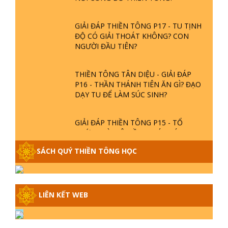
GIẢI ĐÁP THIỀN TÔNG P17 - TU TỊNH
ĐỘ CÓ GIẢI THOÁT KHÔNG? CON
NGƯỜI ĐẦU TIÊN?
THIỀN TÔNG TÂN DIỆU - GIẢI ĐÁP
P16 - THẦN THÁNH TIÊN ĂN GÌ? ĐẠO
DẠY TU ĐỂ LÀM SÚC SINH?
GIẢI ĐÁP THIỀN TÔNG P15 - TỔ
CHỨC LOÀI CÔ HỒN - GIÁO LÝ ĐẠO
PHẬT KHI NÀO XUẤT BẢN
SÁCH QUÝ THIỀN TÔNG HỌC
GIẢI ĐÁP THIỀN TÔNG ĐẶC BIỆT -
P14 - NGUỒN GỐC ÂM LỊCH DƯƠNG
LỊCH - TẦNG BÌNH LƯU LỚN ĐẾN
LIÊN KẾT WEB
ĐÂU
GIẢI ĐÁP THIỀN TÔNG ĐẶC BIỆT -
P13 - CON NGƯỜI TU THÀNH PHẬT