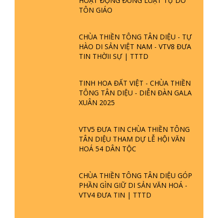
HOẠT ĐỘNG ĐÚNG LUẬT TỰ DO
TÔN GIÁO
CHÙA THIỀN TÔNG TÂN DIỆU - TỰ
HÀO DI SẢN VIỆT NAM - VTV8 ĐƯA
TIN THỜII SỰ | TTTD
TINH HOA ĐẤT VIỆT - CHÙA THIỀN
TÔNG TÂN DIỆU - DIỄN ĐÀN GALA
XUÂN 2025
VTV5 ĐƯA TIN CHÙA THIỀN TÔNG
TÂN DIỆU THAM DỰ LỄ HỘI VĂN
HOÁ 54 DÂN TỘC
CHÙA THIỀN TÔNG TÂN DIỆU GÓP
PHẦN GÌN GIỮ DI SẢN VĂN HOÁ -
VTV4 ĐƯA TIN | TTTD