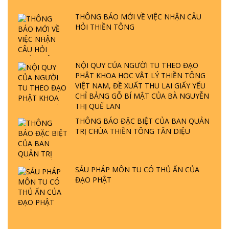
ĐƯỢC HÌNH THÀNH NHƯ THẾ NÀO?
THÔNG BÁO MỚI VỀ VIỆC NHẬN CÂU
PHẬT GIỚI CÓ THỜI GIAN KHÔNG? |
HỎI THIỀN TÔNG
TTTD
GIẢI ĐÁP ĐẶC BIỆT P23 - THIÊN ĐÀNG Ở
ĐÂU? ĐỊA NGỤC Ở ĐÂU? ĐỨC CHÚA TRỜI
NỘI QUY CỦA NGƯỜI TU THEO ĐẠO
LÀ AI? QUỶ SA TĂNG? | TTTD
PHẬT KHOA HỌC VẬT LÝ THIỀN TÔNG
VIỆT NAM, ĐỀ XUẤT THU LẠI GIẤY YẾU
GIẢI ĐÁP THIỀN TÔNG ĐẶC BIỆT P22 - TẠI
CHỈ BẢNG GỖ BÍ MẬT CỦA BÀ NGUYỄN
SAO TRÁI ĐẤT NHIỀU THIÊN TAI - LŨ LỤT
THỊ QUẾ LAN
- HỎA HOẠN | TTTD
THÔNG BÁO ĐẶC BIỆT CỦA BAN QUẢN
TRỊ CHÙA THIỀN TÔNG TÂN DIỆU
GIẢI ĐÁP THIỀN TÔNG ĐẶC BIỆT P21 - TẠI
SAO ĐỨC PHẬT BƯỚC ĐI 7 BƯỚC TRÊN
HOA SEN ? | TTTD
SÁU PHÁP MÔN TU CÓ THỦ ẤN CỦA
ĐẠO PHẬT
GIẢI ĐÁP VỀ LỄ TIỄN THIỀN TÔNG SƯ
NGỌC LÂM VỀ PHẬT GIỚI