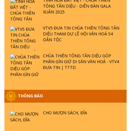
TINH HOA ĐẤT VIỆT - CHÙA THIỀN
TÔNG TÂN DIỆU - DIỄN ĐÀN GALA
XUÂN 2025
VTV5 ĐƯA TIN CHÙA THIỀN TÔNG TÂN
DIỆU THAM DỰ LỄ HỘI VĂN HOÁ 54
DÂN TỘC
CHÙA THIỀN TÔNG TÂN DIỆU GÓP
PHẦN GÌN GIỮ DI SẢN VĂN HOÁ - VTV4
ĐƯA TIN | TTTD
THÔNG BÁO
GIẢI ĐÁP ĐẶC BIỆT P25 - SUỐT 49 NĂM
PHẬT KHÔNG NÓI? HỘI LONG HOA LÀ
CHO MƯỢN SÁCH, ĐĨA
HỘI GÌ? TỬ VÌ ĐẠO
GIẢI ĐÁP ĐẶC BIỆT P24 - TÁNH PHẬT