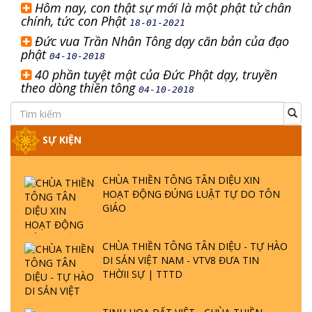
Hôm nay, con thật sự mới là một phật tử chân
chính, tức con Phật
18-01-2021
Đức vua Trần Nhân Tông dạy căn bản của đạo
phật
04-10-2018
40 phần tuyệt mật của Đức Phật dạy, truyền
theo dòng thiền tông
04-10-2018
SỰ KIỆN
CHÙA THIỀN TÔNG TÂN DIỆU XIN
HOẠT ĐỘNG ĐÚNG LUẬT TỰ DO TÔN
GIÁO
CHÙA THIỀN TÔNG TÂN DIỆU - TỰ HÀO
DI SẢN VIỆT NAM - VTV8 ĐƯA TIN
THỜII SỰ | TTTD