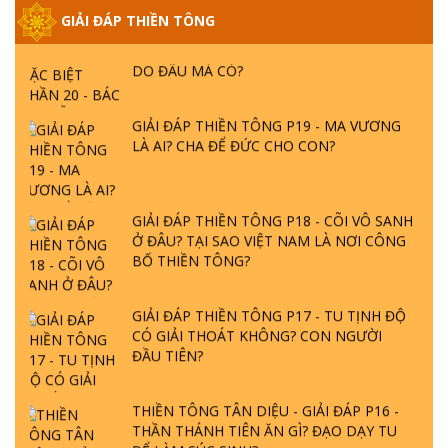
GIẢI ĐÁP THIỀN TÔNG
GIẢI ĐÁP THIỀN TÔNG ĐẶC BIỆT PHẦN 20
- BÁC NGUYỄN NHÂN LÀ AI? PHIỀN NÃO
DO ĐÂU MÀ CÓ?
GIẢI ĐÁP THIỀN TÔNG P19 - MA VƯƠNG
LÀ AI? CHA ĐỂ ĐỨC CHO CON?
GIẢI ĐÁP THIỀN TÔNG P18 - CÕI VÔ SANH
Ở ĐÂU? TẠI SAO VIỆT NAM LÀ NƠI CÔNG
BỐ THIỀN TÔNG?
GIẢI ĐÁP THIỀN TÔNG P17 - TU TỊNH ĐỘ
CÓ GIẢI THOÁT KHÔNG? CON NGƯỜI
ĐẦU TIÊN?
THIỀN TÔNG TÂN DIỆU - GIẢI ĐÁP P16 -
THẦN THÁNH TIÊN ĂN GÌ? ĐẠO DẠY TU
ĐỂ LÀM SÚC SINH?