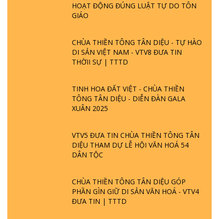
HOẠT ĐỘNG ĐÚNG LUẬT TỰ DO TÔN
GIÁO
CHÙA THIỀN TÔNG TÂN DIỆU - TỰ HÀO
DI SẢN VIỆT NAM - VTV8 ĐƯA TIN
THỜII SỰ | TTTD
TINH HOA ĐẤT VIỆT - CHÙA THIỀN
TÔNG TÂN DIỆU - DIỄN ĐÀN GALA
XUÂN 2025
VTV5 ĐƯA TIN CHÙA THIỀN TÔNG TÂN
DIỆU THAM DỰ LỄ HỘI VĂN HOÁ 54
DÂN TỘC
CHÙA THIỀN TÔNG TÂN DIỆU GÓP
PHẦN GÌN GIỮ DI SẢN VĂN HOÁ - VTV4
ĐƯA TIN | TTTD