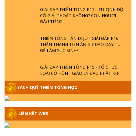
GIẢI ĐÁP THIỀN TÔNG P17 - TU TỊNH ĐỘ
CÓ GIẢI THOÁT KHÔNG? CON NGƯỜI
ĐẦU TIÊN?
THIỀN TÔNG TÂN DIỆU - GIẢI ĐÁP P16 -
THẦN THÁNH TIÊN ĂN GÌ? ĐẠO DẠY TU
ĐỂ LÀM SÚC SINH?
GIẢI ĐÁP THIỀN TÔNG P15 - TỔ CHỨC
LOÀI CÔ HỒN - GIÁO LÝ ĐẠO PHẬT KHI
NÀO XUẤT BẢN
SÁCH QUÝ THIỀN TÔNG HỌC
GIẢI ĐÁP THIỀN TÔNG ĐẶC BIỆT - P14 -
NGUỒN GỐC ÂM LỊCH DƯƠNG LỊCH -
TẦNG BÌNH LƯU LỚN ĐẾN ĐÂU
LIÊN KẾT WEB
GIẢI ĐÁP THIỀN TÔNG ĐẶC BIỆT - P13 -
CON NGƯỜI TU THÀNH PHẬT ĐƯỢC
KHÔNG? XÁ LỢI PHẬT THẬT - GIẢ | TTTD