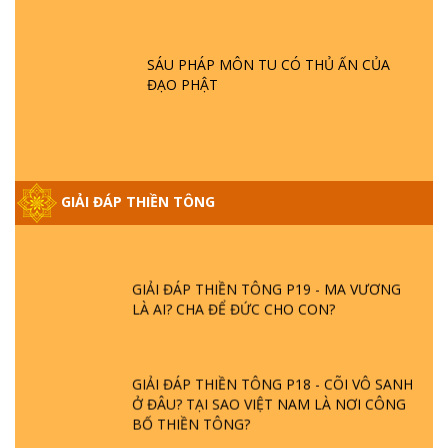
SAO ĐỨC PHẬT BƯỚC ĐI 7 BƯỚC TRÊN
HOA SEN ? | TTTD
SÁU PHÁP MÔN TU CÓ THỦ ẤN CỦA
ĐẠO PHẬT
GIẢI ĐÁP VỀ LỄ TIỄN THIỀN TÔNG SƯ
NGỌC LÂM VỀ PHẬT GIỚI
GIẢI ĐÁP THIỀN TÔNG ĐẶC BIỆT PHẦN 20
- BÁC NGUYỄN NHÂN LÀ AI? PHIỀN NÃO
GIẢI ĐÁP THIỀN TÔNG
DO ĐÂU MÀ CÓ?
GIẢI ĐÁP THIỀN TÔNG P19 - MA VƯƠNG
LÀ AI? CHA ĐỂ ĐỨC CHO CON?
GIẢI ĐÁP THIỀN TÔNG P18 - CÕI VÔ SANH
Ở ĐÂU? TẠI SAO VIỆT NAM LÀ NƠI CÔNG
BỐ THIỀN TÔNG?