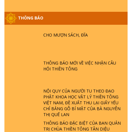
GIẢI ĐÁP ĐẶC BIỆT P25 - SUỐT 49 NĂM
THÔNG BÁO
PHẬT KHÔNG NÓI? HỘI LONG HOA LÀ
HỘI GÌ? TỬ VÌ ĐẠO
CHO MƯỢN SÁCH, ĐĨA
GIẢI ĐÁP ĐẶC BIỆT P24 - TÁNH PHẬT
ĐƯỢC HÌNH THÀNH NHƯ THẾ NÀO?
PHẬT GIỚI CÓ THỜI GIAN KHÔNG? |
THÔNG BÁO MỚI VỀ VIỆC NHẬN CÂU
TTTD
HỎI THIỀN TÔNG
GIẢI ĐÁP ĐẶC BIỆT P23 - THIÊN ĐÀNG Ở
ĐÂU? ĐỊA NGỤC Ở ĐÂU? ĐỨC CHÚA TRỜI
LÀ AI? QUỶ SA TĂNG? | TTTD
NỘI QUY CỦA NGƯỜI TU THEO ĐẠO
PHẬT KHOA HỌC VẬT LÝ THIỀN TÔNG
GIẢI ĐÁP THIỀN TÔNG ĐẶC BIỆT P22 - TẠI
VIỆT NAM, ĐỀ XUẤT THU LẠI GIẤY YẾU
SAO TRÁI ĐẤT NHIỀU THIÊN TAI - LŨ LỤT
CHỈ BẢNG GỖ BÍ MẬT CỦA BÀ NGUYỄN
- HỎA HOẠN | TTTD
THỊ QUẾ LAN
THÔNG BÁO ĐẶC BIỆT CỦA BAN QUẢN
TRỊ CHÙA THIỀN TÔNG TÂN DIỆU
GIẢI ĐÁP THIỀN TÔNG ĐẶC BIỆT P21 - TẠI