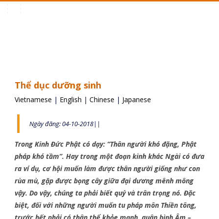
Toggle
navigation
Thể dục dưỡng sinh
Vietnamese
|
English
|
Chinese
|
Japanese
Ngày đăng: 04-10-2018||
Trong Kinh Đức Phật có dạy: “Thân người khó đặng, Phật
pháp khó tầm”. Hay trong một đoạn kinh khác Ngài có đưa
ra ví dụ, cơ hội muốn làm được thân người giống như con
rùa mù, gặp được bọng cây giữa đại dương mênh mông
vậy. Do vậy, chúng ta phải biết quý và trân trọng nó. Đặc
biệt, đối với những người muốn tu pháp môn Thiền tông,
trước hết phải có thân thể khỏe mạnh, quân bình Âm –