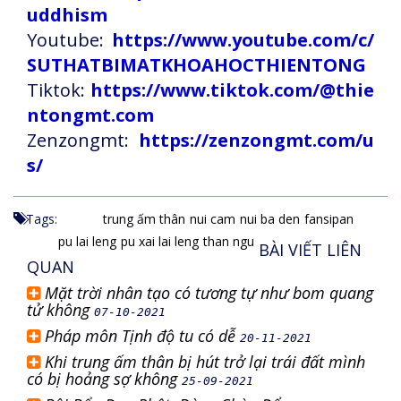
uddhism
Youtube:
https://www.youtube.com/c/
SUTHATBIMATKHOAHOCTHIENTONG
Tiktok:
https://www.tiktok.com/@thie
ntongmt.com
Zenzongmt:
https://zenzongmt.com/u
s/
Tags:
trung ấm thân
nui cam
nui ba den
fansipan
pu lai leng
pu xai lai leng
than ngu
BÀI VIẾT LIÊN
QUAN
Mặt trời nhân tạo có tương tự như bom quang
tử không
07-10-2021
Pháp môn Tịnh độ tu có dễ
20-11-2021
Khi trung ấm thân bị hút trở lại trái đất mình
có bị hoảng sợ không
25-09-2021