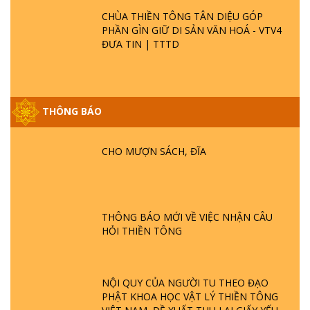
CHÙA THIỀN TÔNG TÂN DIỆU GÓP
PHẦN GÌN GIỮ DI SẢN VĂN HOÁ - VTV4
ĐƯA TIN | TTTD
THÔNG BÁO
CHO MƯỢN SÁCH, ĐĨA
GIẢI ĐÁP ĐẶC BIỆT P25 - SUỐT 49 NĂM
THÔNG BÁO MỚI VỀ VIỆC NHẬN CÂU
PHẬT KHÔNG NÓI? HỘI LONG HOA LÀ
HỎI THIỀN TÔNG
HỘI GÌ? TỬ VÌ ĐẠO
GIẢI ĐÁP ĐẶC BIỆT P24 - TÁNH PHẬT
NỘI QUY CỦA NGƯỜI TU THEO ĐẠO
ĐƯỢC HÌNH THÀNH NHƯ THẾ NÀO?
PHẬT KHOA HỌC VẬT LÝ THIỀN TÔNG
PHẬT GIỚI CÓ THỜI GIAN KHÔNG? |