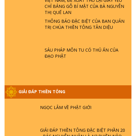
VIỆT NAM, ĐỀ XUẤT THU LẠI GIẤY YẾU
TTTD
CHỈ BẢNG GỖ BÍ MẬT CỦA BÀ NGUYỄN
GIẢI ĐÁP ĐẶC BIỆT P23 - THIÊN ĐÀNG Ở
THỊ QUẾ LAN
ĐÂU? ĐỊA NGỤC Ở ĐÂU? ĐỨC CHÚA TRỜI
THÔNG BÁO ĐẶC BIỆT CỦA BAN QUẢN
LÀ AI? QUỶ SA TĂNG? | TTTD
TRỊ CHÙA THIỀN TÔNG TÂN DIỆU
GIẢI ĐÁP THIỀN TÔNG ĐẶC BIỆT P22 - TẠI
SAO TRÁI ĐẤT NHIỀU THIÊN TAI - LŨ LỤT
SÁU PHÁP MÔN TU CÓ THỦ ẤN CỦA
- HỎA HOẠN | TTTD
ĐẠO PHẬT
GIẢI ĐÁP THIỀN TÔNG ĐẶC BIỆT P21 - TẠI
SAO ĐỨC PHẬT BƯỚC ĐI 7 BƯỚC TRÊN
HOA SEN ? | TTTD
GIẢI ĐÁP THIỀN TÔNG
GIẢI ĐÁP VỀ LỄ TIỄN THIỀN TÔNG SƯ
NGỌC LÂM VỀ PHẬT GIỚI
GIẢI ĐÁP THIỀN TÔNG ĐẶC BIỆT PHẦN 20
- BÁC NGUYỄN NHÂN LÀ AI? PHIỀN NÃO