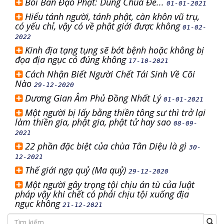
Bôi Bẩn Đạo Phật: Dùng Chùa Để...
01-01-2021
Hiểu tánh người, tánh phật, càn khôn vũ trụ,
có yếu chỉ, vậy có về phật giới được không
01-02-
2022
Kinh địa tạng tụng sẽ bớt bệnh hoặc không bị
đọa địa ngục có đúng không
17-10-2021
Cách Nhận Biết Người Chết Tái Sinh Về Cõi
Nào
29-12-2020
Dương Gian Âm Phủ Đồng Nhất Lý
01-01-2021
Một người bị lấy bằng thiền tông sư thì trở lại
làm thiền gia, phật gia, phật tử hay sao
08-09-
2021
22 phần đặc biệt của chùa Tân Diệu là gì
30-
12-2021
Thế giới ngạ quỷ (Ma quỷ)
29-12-2020
Một người gây trọng tội chịu án tù của luật
pháp vậy khi chết có phải chịu tội xuống địa
ngục không
21-12-2021