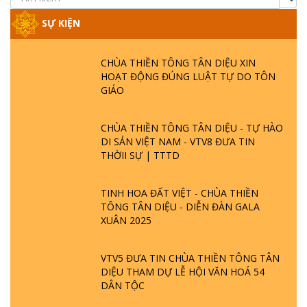
SỰ KIỆN
CHÙA THIỀN TÔNG TÂN DIỆU XIN
HOẠT ĐỘNG ĐÚNG LUẬT TỰ DO TÔN
GIÁO
CHÙA THIỀN TÔNG TÂN DIỆU - TỰ HÀO
DI SẢN VIỆT NAM - VTV8 ĐƯA TIN
THỜII SỰ | TTTD
TINH HOA ĐẤT VIỆT - CHÙA THIỀN
TÔNG TÂN DIỆU - DIỄN ĐÀN GALA
XUÂN 2025
VTV5 ĐƯA TIN CHÙA THIỀN TÔNG TÂN
DIỆU THAM DỰ LỄ HỘI VĂN HOÁ 54
DÂN TỘC