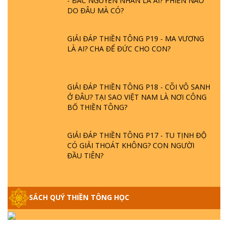
DO ĐÂU MÀ CÓ?
GIẢI ĐÁP THIỀN TÔNG P19 - MA VƯƠNG
LÀ AI? CHA ĐỂ ĐỨC CHO CON?
GIẢI ĐÁP THIỀN TÔNG P18 - CÕI VÔ SANH
Ở ĐÂU? TẠI SAO VIỆT NAM LÀ NƠI CÔNG
BỐ THIỀN TÔNG?
GIẢI ĐÁP THIỀN TÔNG P17 - TU TỊNH ĐỘ
CÓ GIẢI THOÁT KHÔNG? CON NGƯỜI
ĐẦU TIÊN?
THIỀN TÔNG TÂN DIỆU - GIẢI ĐÁP P16 -
THẦN THÁNH TIÊN ĂN GÌ? ĐẠO DẠY TU
SÁCH QUÝ THIỀN TÔNG HỌC
ĐỂ LÀM SÚC SINH?
GIẢI ĐÁP THIỀN TÔNG P15 - TỔ CHỨC