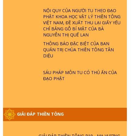
NỘI QUY CỦA NGƯỜI TU THEO ĐẠO
GIẢI ĐÁP THIỀN TÔNG ĐẶC BIỆT P22 -
PHẬT KHOA HỌC VẬT LÝ THIỀN TÔNG
TẠI SAO TRÁI ĐẤT NHIỀU THIÊN TAI - LŨ
VIỆT NAM, ĐỀ XUẤT THU LẠI GIẤY YẾU
LỤT - HỎA HOẠN | TTTD
CHỈ BẢNG GỖ BÍ MẬT CỦA BÀ
NGUYỄN THỊ QUẾ LAN
THÔNG BÁO ĐẶC BIỆT CỦA BAN
GIẢI ĐÁP THIỀN TÔNG ĐẶC BIỆT P21 -
QUẢN TRỊ CHÙA THIỀN TÔNG TÂN
TẠI SAO ĐỨC PHẬT BƯỚC ĐI 7 BƯỚC
DIỆU
TRÊN HOA SEN ? | TTTD
SÁU PHÁP MÔN TU CÓ THỦ ẤN CỦA
GIẢI ĐÁP VỀ LỄ TIỄN THIỀN TÔNG SƯ
ĐẠO PHẬT
NGỌC LÂM VỀ PHẬT GIỚI
GIẢI ĐÁP THIỀN TÔNG ĐẶC BIỆT PHẦN
20 - BÁC NGUYỄN NHÂN LÀ AI? PHIỀN
GIẢI ĐÁP THIỀN TÔNG
NÃO DO ĐÂU MÀ CÓ?
GIẢI ĐÁP THIỀN TÔNG P19 - MA VƯƠNG