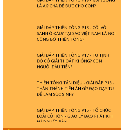
LÀ AI? CHA ĐỂ ĐỨC CHO CON?
GIẢI ĐÁP THIỀN TÔNG P18 - CÕI VÔ
SANH Ở ĐÂU? TẠI SAO VIỆT NAM LÀ NƠI
CÔNG BỐ THIỀN TÔNG?
GIẢI ĐÁP THIỀN TÔNG P17 - TU TỊNH
ĐỘ CÓ GIẢI THOÁT KHÔNG? CON
NGƯỜI ĐẦU TIÊN?
THIỀN TÔNG TÂN DIỆU - GIẢI ĐÁP P16 -
THẦN THÁNH TIÊN ĂN GÌ? ĐẠO DẠY TU
ĐỂ LÀM SÚC SINH?
GIẢI ĐÁP THIỀN TÔNG P15 - TỔ CHỨC
LOÀI CÔ HỒN - GIÁO LÝ ĐẠO PHẬT KHI
NÀO XUẤT BẢN