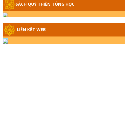
GIẢI ĐÁP THIỀN TÔNG ĐẶC BIỆT - P14 -
SÁCH QUÝ THIỀN TÔNG HỌC
NGUỒN GỐC ÂM LỊCH DƯƠNG LỊCH -
TẦNG BÌNH LƯU LỚN ĐẾN ĐÂU
LIÊN KẾT WEB
GIẢI ĐÁP THIỀN TÔNG ĐẶC BIỆT - P13 -
CON NGƯỜI TU THÀNH PHẬT ĐƯỢC
KHÔNG? XÁ LỢI PHẬT THẬT - GIẢ |
TTTD
GIẢI ĐÁP THIỀN TÔNG ĐẶC BIỆT - P12 -
SỰ THẬT VỀ ĐẠI HỒNG THỦY? TRỜI
ĐÁNH THÁNH ĐÂM THẦN VẶN HỌNG?
GIẢI ĐÁP ĐẶC BIỆT 2024 - P11
GIẢI ĐÁP ĐẶC BIỆT 2024 – P10 – NGỒI
THIỀN BỊ CÔ HỒN NHẬP? TRƯỚC KHI
TẮT THỞ NGÁP 3 CÁI?