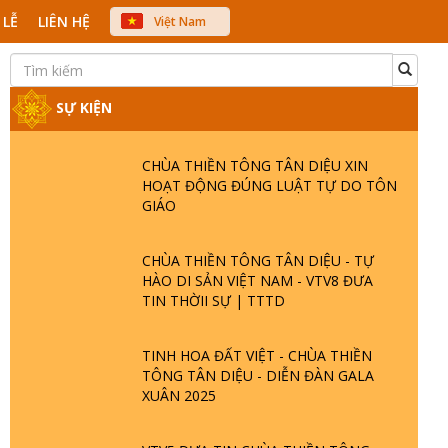
 LỄ
LIÊN HỆ
Việt Nam
中文
English
Japanese
SỰ KIỆN
CHÙA THIỀN TÔNG TÂN DIỆU XIN
HOẠT ĐỘNG ĐÚNG LUẬT TỰ DO TÔN
GIÁO
CHÙA THIỀN TÔNG TÂN DIỆU - TỰ
HÀO DI SẢN VIỆT NAM - VTV8 ĐƯA
TIN THỜII SỰ | TTTD
TINH HOA ĐẤT VIỆT - CHÙA THIỀN
TÔNG TÂN DIỆU - DIỄN ĐÀN GALA
XUÂN 2025