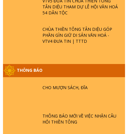
VTV5 ĐƯA TIN CHÙA THIỀN TÔNG
TÂN DIỆU THAM DỰ LỄ HỘI VĂN HOÁ
54 DÂN TỘC
CHÙA THIỀN TÔNG TÂN DIỆU GÓP
PHẦN GÌN GIỮ DI SẢN VĂN HOÁ -
VTV4 ĐƯA TIN | TTTD
GIẢI ĐÁP ĐẶC BIỆT P25 - SUỐT 49 NĂM
THÔNG BÁO
PHẬT KHÔNG NÓI? HỘI LONG HOA LÀ
HỘI GÌ? TỬ VÌ ĐẠO
CHO MƯỢN SÁCH, ĐĨA
GIẢI ĐÁP ĐẶC BIỆT P24 - TÁNH PHẬT
ĐƯỢC HÌNH THÀNH NHƯ THẾ NÀO?
PHẬT GIỚI CÓ THỜI GIAN KHÔNG? |
TTTD
THÔNG BÁO MỚI VỀ VIỆC NHẬN CÂU
GIẢI ĐÁP ĐẶC BIỆT P23 - THIÊN ĐÀNG Ở
HỎI THIỀN TÔNG
ĐÂU? ĐỊA NGỤC Ở ĐÂU? ĐỨC CHÚA
TRỜI LÀ AI? QUỶ SA TĂNG? | TTTD