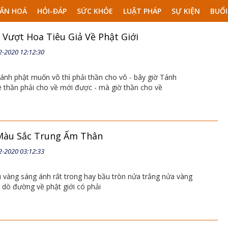
ẨN HOÁ
HỎI-ĐÁP
SỨC KHỎE
LUẬT PHÁP
SỰ KIỆN
BUỔI
Vượt Hoa Tiêu Giả Về Phật Giới
2-2020 12:12:30
ánh phật muốn vô thì phải thần cho vô - bây giờ Tánh
 thần phải cho về mới được - mà giờ thần cho về
Màu Sắc Trung Ấm Thân
2-2020 03:12:33
 vàng sáng ánh rất trong hay bầu tròn nửa trắng nửa vàng
 dò đường về phật giới có phải