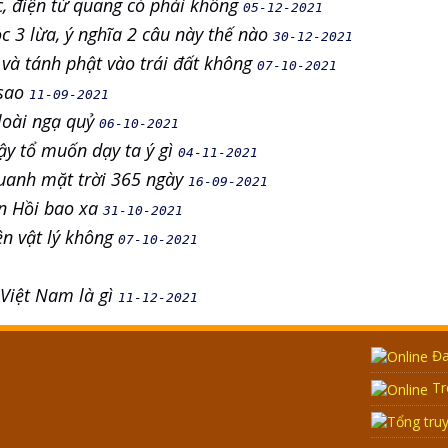
c, điện từ quang có phải không
05-12-2021
c 3 lừa, ý nghĩa 2 câu này thế nào
30-12-2021
và tánh phật vào trái đất không
07-10-2021
 sao
11-09-2021
, loài ngạ quỷ
06-10-2021
vậy tổ muốn dạy ta ý gì
04-11-2021
quanh mặt trời 365 ngày
16-09-2021
n Hồi bao xa
31-10-2021
ện vật lý không
07-10-2021
 Việt Nam là gì
11-12-2021
Đa
Tr