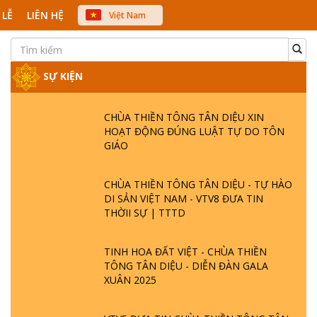
 LỄ
LIÊN HỆ
Việt Nam
中文
English
Japanese
SỰ KIỆN
CHÙA THIỀN TÔNG TÂN DIỆU XIN
HOẠT ĐỘNG ĐÚNG LUẬT TỰ DO TÔN
GIÁO
CHÙA THIỀN TÔNG TÂN DIỆU - TỰ HÀO
DI SẢN VIỆT NAM - VTV8 ĐƯA TIN
THỜII SỰ | TTTD
TINH HOA ĐẤT VIỆT - CHÙA THIỀN
TÔNG TÂN DIỆU - DIỄN ĐÀN GALA
XUÂN 2025