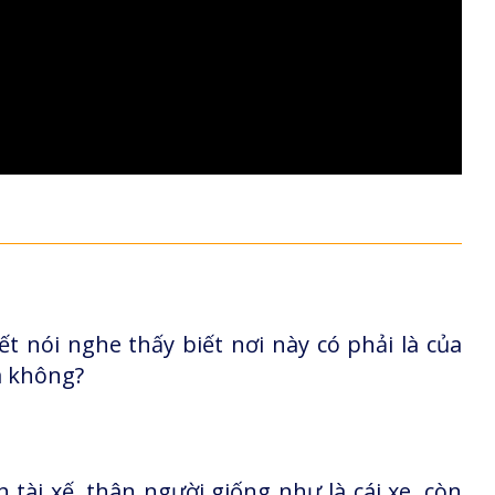
ết nói nghe thấy biết nơi này có phải là của
a không?
tài xế, thân người giống như là cái xe, còn