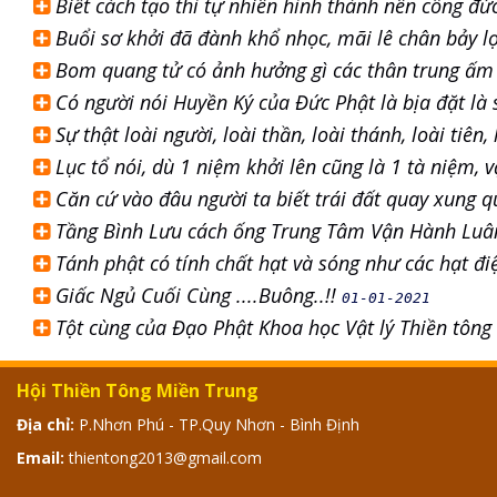
Biết cách tạo thì tự nhiên hình thành nên công đứ
Buổi sơ khởi đã đành khổ nhọc, mãi lê chân bảy lọ
Bom quang tử có ảnh hưởng gì các thân trung ấm 
Có người nói Huyền Ký của Đức Phật là bịa đặt là
Sự thật loài người, loài thần, loài thánh, loài tiên
Lục tổ nói, dù 1 niệm khởi lên cũng là 1 tà niệm, 
Căn cứ vào đâu người ta biết trái đất quay xung 
Tầng Bình Lưu cách ống Trung Tâm Vận Hành Luâ
Tánh phật có tính chất hạt và sóng như các hạt đi
Giấc Ngủ Cuối Cùng ....Buông..!!
01-01-2021
Tột cùng của Đạo Phật Khoa học Vật lý Thiền tông
Hội Thiền Tông Miền Trung
Địa chỉ:
P.Nhơn Phú - TP.Quy Nhơn - Bình Định
Email:
thientong2013@gmail.com