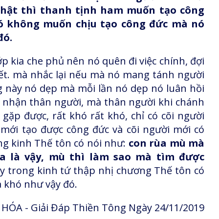
Phật thì thanh tịnh ham muốn tạo công
ó không muốn chịu tạo công đức mà nó
đó.
p kia che phủ nên nó quên đi việc chính, đợi
biết. mà nhắc lại nếu mà nó mang tánh người
ng này nó dẹp mà mỗi lần nó dẹp nó luân hồi
ại nhận thân người, mà thân người khi chánh
gặp được, rất khó rất khó, chỉ có cõi người
mới tạo được công đức và cõi người mới có
ong kinh Thế tôn có nói như:
con rùa mù mà
a là vậy, mù thì làm sao mà tìm được
ay trong kinh tứ thập nhị chương Thế tôn có
à khó như vậy đó.
HÓA - Giải Đáp Thiền Tông Ngày 24/11/2019