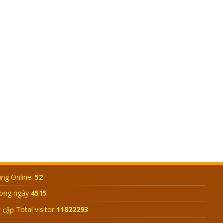
THỞ NGÁP 3 CÁI?
GIẢI ĐÁP ĐẶC BIỆT 2024 – P9 – AI ĐỦ TƯ
CÁCH LẬP ĐẠO Ở TRÁI ĐẤT? GIÁC NGỘ
LÀ GIÁC CÁI GÌ?
GIẢI ĐÁP ĐẶC BIỆT 2024 - P8 - ĐẤNG TẠO
HÓA LÀ AI? TẠI SAO TRÁI ĐẤT TỰ QUAY
ĐƯỢC?
GIẢI ĐÁP ĐẶC BIỆT 2024 - P7 - AI TẠO RA
MẶT TRỜI? NGUỒN GỐC CON NGƯỜI TỪ
ĐÂU?
ng Online:
52
ong ngày
4515
Total visitor
11822293