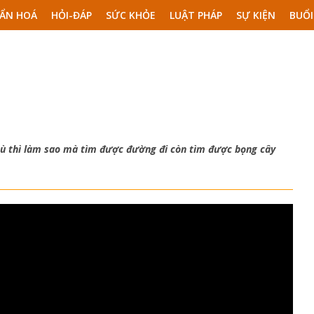
ẨN HOÁ
HỎI-ĐÁP
SỨC KHỎE
LUẬT PHÁP
SỰ KIỆN
BUỔI
mù thì làm sao mà tìm được đường đi còn tìm được bọng cây