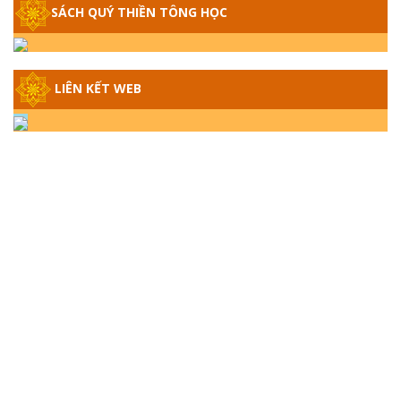
SÁCH QUÝ THIỀN TÔNG HỌC
GIẢI ĐÁP THIỀN TÔNG ĐẶC BIỆT - P14 -
NGUỒN GỐC ÂM LỊCH DƯƠNG LỊCH -
TẦNG BÌNH LƯU LỚN ĐẾN ĐÂU
LIÊN KẾT WEB
GIẢI ĐÁP THIỀN TÔNG ĐẶC BIỆT - P13 -
CON NGƯỜI TU THÀNH PHẬT ĐƯỢC
KHÔNG? XÁ LỢI PHẬT THẬT - GIẢ | TTTD
GIẢI ĐÁP THIỀN TÔNG ĐẶC BIỆT - P12 -
SỰ THẬT VỀ ĐẠI HỒNG THỦY? TRỜI ĐÁNH
THÁNH ĐÂM THẦN VẶN HỌNG?
GIẢI ĐÁP ĐẶC BIỆT 2024 - P11
GIẢI ĐÁP ĐẶC BIỆT 2024 – P10 – NGỒI
THIỀN BỊ CÔ HỒN NHẬP? TRƯỚC KHI TẮT