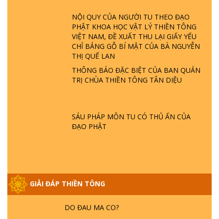
ĐÂU? ĐỊA NGỤC Ở ĐÂU? ĐỨC CHÚA TRỜI
LÀ AI? QUỶ SA TĂNG? | TTTD
NỘI QUY CỦA NGƯỜI TU THEO ĐẠO
PHẬT KHOA HỌC VẬT LÝ THIỀN TÔNG
VIỆT NAM, ĐỀ XUẤT THU LẠI GIẤY YẾU
GIẢI ĐÁP THIỀN TÔNG ĐẶC BIỆT P22 - TẠI
CHỈ BẢNG GỖ BÍ MẬT CỦA BÀ NGUYỄN
SAO TRÁI ĐẤT NHIỀU THIÊN TAI - LŨ LỤT
THỊ QUẾ LAN
- HỎA HOẠN | TTTD
THÔNG BÁO ĐẶC BIỆT CỦA BAN QUẢN
TRỊ CHÙA THIỀN TÔNG TÂN DIỆU
GIẢI ĐÁP THIỀN TÔNG ĐẶC BIỆT P21 - TẠI
SAO ĐỨC PHẬT BƯỚC ĐI 7 BƯỚC TRÊN
HOA SEN ? | TTTD
SÁU PHÁP MÔN TU CÓ THỦ ẤN CỦA
ĐẠO PHẬT
GIẢI ĐÁP VỀ LỄ TIỄN THIỀN TÔNG SƯ
NGỌC LÂM VỀ PHẬT GIỚI
GIẢI ĐÁP THIỀN TÔNG ĐẶC BIỆT PHẦN 20
GIẢI ĐÁP THIỀN TÔNG
- BÁC NGUYỄN NHÂN LÀ AI? PHIỀN NÃO
DO ĐÂU MÀ CÓ?