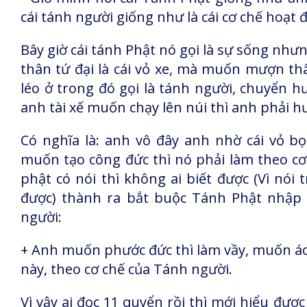
cái tánh người giống như là cái cơ chế hoạt đ
Bây giờ cái tánh Phật nó gọi là sự sống nh
thân tứ đại là cái vỏ xe, mà muốn mượn thân
léo ở trong đó gọi là tánh người, chuyển hư
anh tài xế muốn chạy lên núi thì anh phải h
Có nghĩa là: anh vô đây anh nhờ cái vỏ bọ
muốn tạo công đức thì nó phải làm theo cơ
phật có nói thì không ai biết được (Vì nói 
được) thành ra bắt buộc Tánh Phật nhập 
người:
+ Anh muốn phước đức thì làm vầy, muốn ác 
này, theo cơ chế của Tánh người.
Vì vậy ai đọc 11 quyển rồi thì mới hiểu đượ