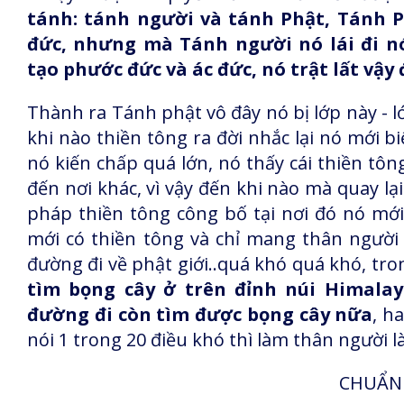
tánh: tánh người và tánh Phật, Tánh 
đức, nhưng mà Tánh người nó lái đi n
tạo phước đức và ác đức, nó trật lất vậy 
Thành ra Tánh phật vô đây nó bị lớp này - lớ
khi nào thiền tông ra đời nhắc lại nó mới 
nó kiến chấp quá lớn, nó thấy cái thiền tô
đến nơi khác, vì vậy đến khi nào mà quay l
pháp thiền tông công bố tại nơi đó nó mới 
mới có thiền tông và chỉ mang thân người 
đường đi về phật giới..quá khó quá khó, tr
tìm bọng cây ở trên đỉnh núi Himalay
đường đi còn tìm được bọng cây nữa
, h
nói 1 trong 20 điều khó thì làm thân người l
CHUẨN 