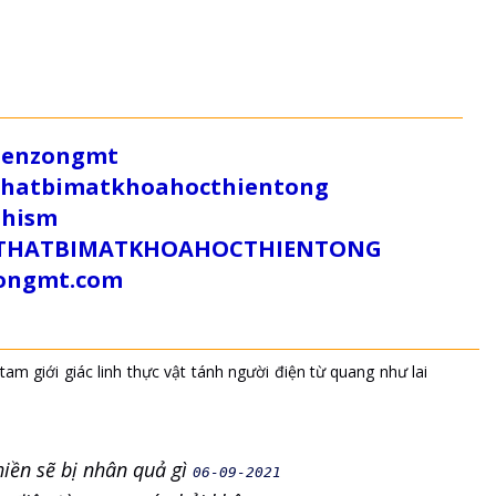
/zenzongmt
uthatbimatkhoahocthientong
dhism
/SUTHATBIMATKHOAHOCTHIENTONG
tongmt.com
tam giới
giác linh
thực vật
tánh người
điện từ quang
như lai
hiền sẽ bị nhân quả gì
06-09-2021