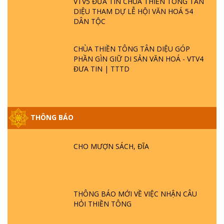
VTV5 ĐƯA TIN CHÙA THIỀN TÔNG TÂN
DIỆU THAM DỰ LỄ HỘI VĂN HOÁ 54
DÂN TỘC
CHÙA THIỀN TÔNG TÂN DIỆU GÓP
PHẦN GÌN GIỮ DI SẢN VĂN HOÁ - VTV4
ĐƯA TIN | TTTD
THÔNG BÁO
GIẢI ĐÁP ĐẶC BIỆT P25 - SUỐT 49 NĂM
PHẬT KHÔNG NÓI? HỘI LONG HOA LÀ
HỘI GÌ? TỬ VÌ ĐẠO
CHO MƯỢN SÁCH, ĐĨA
GIẢI ĐÁP ĐẶC BIỆT P24 - TÁNH PHẬT
ĐƯỢC HÌNH THÀNH NHƯ THẾ NÀO?
PHẬT GIỚI CÓ THỜI GIAN KHÔNG? |
THÔNG BÁO MỚI VỀ VIỆC NHẬN CÂU
TTTD
HỎI THIỀN TÔNG
GIẢI ĐÁP ĐẶC BIỆT P23 - THIÊN ĐÀNG Ở