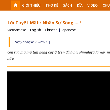
GIỚI THIỆU
THƠ KỆ
SÁCH
ĐĨA
VIDEO
CHU
Lời Tuyệt Mật : Nhân Sự Sống ....!
Vietnamese
|
English
|
Chinese
|
Japanese
Ngày đăng: 01-05-2021||
con rùa mù mà tìm bọng cây ở trên đỉnh núi Himalaya là vậy, 
nữa