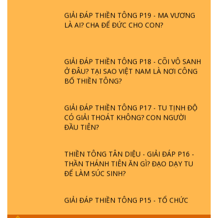
GIẢI ĐÁP THIỀN TÔNG P19 - MA VƯƠNG
LÀ AI? CHA ĐỂ ĐỨC CHO CON?
GIẢI ĐÁP THIỀN TÔNG P18 - CÕI VÔ SANH
Ở ĐÂU? TẠI SAO VIỆT NAM LÀ NƠI CÔNG
BỐ THIỀN TÔNG?
GIẢI ĐÁP THIỀN TÔNG P17 - TU TỊNH ĐỘ
CÓ GIẢI THOÁT KHÔNG? CON NGƯỜI
ĐẦU TIÊN?
THIỀN TÔNG TÂN DIỆU - GIẢI ĐÁP P16 -
THẦN THÁNH TIÊN ĂN GÌ? ĐẠO DẠY TU
ĐỂ LÀM SÚC SINH?
GIẢI ĐÁP THIỀN TÔNG P15 - TỔ CHỨC
LOÀI CÔ HỒN - GIÁO LÝ ĐẠO PHẬT KHI
NÀO XUẤT BẢN