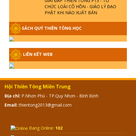
CHỨC LOÀI CÔ HỒN - GIÁO LÝ ĐẠO
PHẬT KHI NÀO XUẤT BẢN
GIẢI ĐÁP THIỀN TÔNG ĐẶC BIỆT -
SÁCH QUÝ THIỀN TÔNG HỌC
P14 - NGUỒN GỐC ÂM LỊCH DƯƠNG
LỊCH - TẦNG BÌNH LƯU LỚN ĐẾN
ĐÂU
LIÊN KẾT WEB
GIẢI ĐÁP THIỀN TÔNG ĐẶC BIỆT -
P13 - CON NGƯỜI TU THÀNH PHẬT
ĐƯỢC KHÔNG? XÁ LỢI PHẬT THẬT -
GIẢ | TTTD
GIẢI ĐÁP THIỀN TÔNG ĐẶC BIỆT -
Hội Thiền Tông Miền Trung
P12 - SỰ THẬT VỀ ĐẠI HỒNG THỦY?
Địa chỉ:
P.Nhơn Phú - TP.Quy Nhơn - Bình Định
TRỜI ĐÁNH THÁNH ĐÂM THẦN VẶN
HỌNG?
Email:
thientong2013@gmail.com
GIẢI ĐÁP ĐẶC BIỆT 2024 - P11
Đang Online:
102