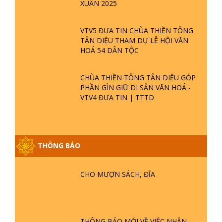
XUÂN 2025
VTV5 ĐƯA TIN CHÙA THIỀN TÔNG
TÂN DIỆU THAM DỰ LỄ HỘI VĂN
HOÁ 54 DÂN TỘC
CHÙA THIỀN TÔNG TÂN DIỆU GÓP
PHẦN GÌN GIỮ DI SẢN VĂN HOÁ -
VTV4 ĐƯA TIN | TTTD
GIẢI ĐÁP ĐẶC BIỆT P25 - SUỐT 49
THÔNG BÁO
NĂM PHẬT KHÔNG NÓI? HỘI LONG
HOA LÀ HỘI GÌ? TỬ VÌ ĐẠO
CHO MƯỢN SÁCH, ĐĨA
GIẢI ĐÁP ĐẶC BIỆT P24 - TÁNH PHẬT
ĐƯỢC HÌNH THÀNH NHƯ THẾ NÀO?
PHẬT GIỚI CÓ THỜI GIAN KHÔNG? |
TTTD
THÔNG BÁO MỚI VỀ VIỆC NHẬN