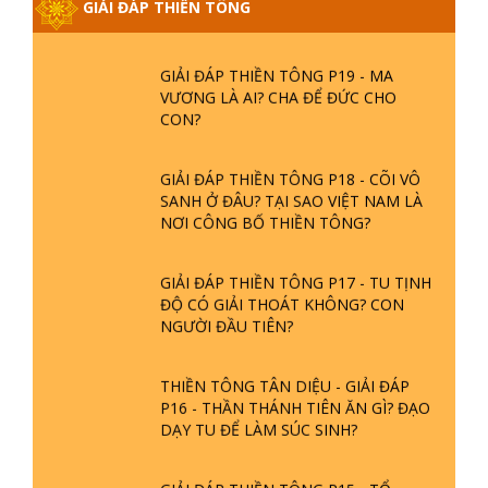
PHIỀN NÃO DO ĐÂU MÀ CÓ?
GIẢI ĐÁP THIỀN TÔNG
GIẢI ĐÁP THIỀN TÔNG P19 - MA
VƯƠNG LÀ AI? CHA ĐỂ ĐỨC CHO
CON?
GIẢI ĐÁP THIỀN TÔNG P18 - CÕI VÔ
SANH Ở ĐÂU? TẠI SAO VIỆT NAM LÀ
NƠI CÔNG BỐ THIỀN TÔNG?
GIẢI ĐÁP THIỀN TÔNG P17 - TU TỊNH
ĐỘ CÓ GIẢI THOÁT KHÔNG? CON
NGƯỜI ĐẦU TIÊN?
THIỀN TÔNG TÂN DIỆU - GIẢI ĐÁP
P16 - THẦN THÁNH TIÊN ĂN GÌ? ĐẠO
DẠY TU ĐỂ LÀM SÚC SINH?
GIẢI ĐÁP THIỀN TÔNG P15 - TỔ