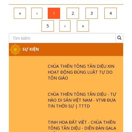
«
‹
1
2
3
4
5
›
»
SỰ KIỆN
CHÙA THIỀN TÔNG TÂN DIỆU XIN
HOẠT ĐỘNG ĐÚNG LUẬT TỰ DO
TÔN GIÁO
CHÙA THIỀN TÔNG TÂN DIỆU - TỰ
HÀO DI SẢN VIỆT NAM - VTV8 ĐƯA
TIN THỜII SỰ | TTTD
TINH HOA ĐẤT VIỆT - CHÙA THIỀN
TÔNG TÂN DIỆU - DIỄN ĐÀN GALA