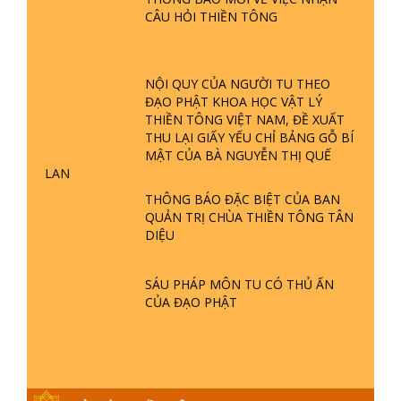
CÂU HỎI THIỀN TÔNG
GIẢI ĐÁP ĐẶC BIỆT P23 - THIÊN
ĐÀNG Ở ĐÂU? ĐỊA NGỤC Ở ĐÂU?
ĐỨC CHÚA TRỜI LÀ AI? QUỶ SA
TĂNG? | TTTD
NỘI QUY CỦA NGƯỜI TU THEO
ĐẠO PHẬT KHOA HỌC VẬT LÝ
GIẢI ĐÁP THIỀN TÔNG ĐẶC BIỆT P22
THIỀN TÔNG VIỆT NAM, ĐỀ XUẤT
- TẠI SAO TRÁI ĐẤT NHIỀU THIÊN TAI
THU LẠI GIẤY YẾU CHỈ BẢNG GỖ BÍ
- LŨ LỤT - HỎA HOẠN | TTTD
MẬT CỦA BÀ NGUYỄN THỊ QUẾ
LAN
GIẢI ĐÁP THIỀN TÔNG ĐẶC BIỆT P21
THÔNG BÁO ĐẶC BIỆT CỦA BAN
- TẠI SAO ĐỨC PHẬT BƯỚC ĐI 7
QUẢN TRỊ CHÙA THIỀN TÔNG TÂN
BƯỚC TRÊN HOA SEN ? | TTTD
DIỆU
GIẢI ĐÁP VỀ LỄ TIỄN THIỀN TÔNG SƯ
SÁU PHÁP MÔN TU CÓ THỦ ẤN
NGỌC LÂM VỀ PHẬT GIỚI
CỦA ĐẠO PHẬT
GIẢI ĐÁP THIỀN TÔNG ĐẶC BIỆT
PHẦN 20 - BÁC NGUYỄN NHÂN LÀ AI?