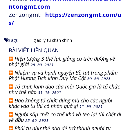
ntongmt.com
Zenzongmt:
https://zenzongmt.com/u
s/
Tags:
giáo lý
tu chan chinh
BÀI VIẾT LIÊN QUAN
Hiện tượng 3 thế lực giằng co trên đường về
phật giới
28-09-2021
Nhiệm vụ và hạnh nguyện Bồ tát trong phẩm
Phật Hương Tích kinh Duy Ma Cật
09-08-2023
Tổ chức lãnh đạo của mỗi Quốc gia là tổ chức
như thế nào
31-10-2021
Đạo không tổ chức đúng mà cho các người
khác vào tu thì có nhân quả gì
11-09-2021
Người sắp chết cơ thể khô và teo lại thì chết đi
về đâu
25-09-2021
Phải tu như thế nào để trở thành người tu