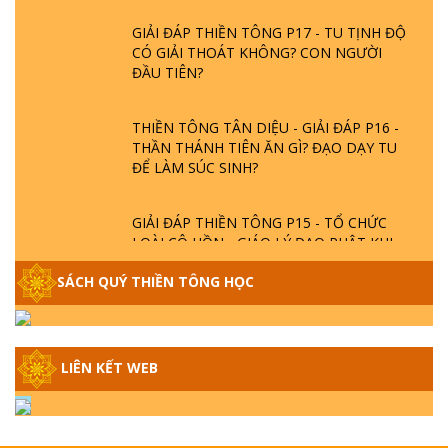
GIẢI ĐÁP THIỀN TÔNG P17 - TU TỊNH ĐỘ
CÓ GIẢI THOÁT KHÔNG? CON NGƯỜI
ĐẦU TIÊN?
THIỀN TÔNG TÂN DIỆU - GIẢI ĐÁP P16 -
THẦN THÁNH TIÊN ĂN GÌ? ĐẠO DẠY TU
ĐỂ LÀM SÚC SINH?
GIẢI ĐÁP THIỀN TÔNG P15 - TỔ CHỨC
LOÀI CÔ HỒN - GIÁO LÝ ĐẠO PHẬT KHI
NÀO XUẤT BẢN
SÁCH QUÝ THIỀN TÔNG HỌC
GIẢI ĐÁP THIỀN TÔNG ĐẶC BIỆT - P14 -
NGUỒN GỐC ÂM LỊCH DƯƠNG LỊCH -
TẦNG BÌNH LƯU LỚN ĐẾN ĐÂU
LIÊN KẾT WEB
GIẢI ĐÁP THIỀN TÔNG ĐẶC BIỆT - P13 -
CON NGƯỜI TU THÀNH PHẬT ĐƯỢC
KHÔNG? XÁ LỢI PHẬT THẬT - GIẢ | TTTD