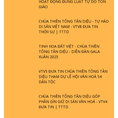
HOẠT ĐỘNG ĐÚNG LUẬT TỰ DO TÔN
GIÁO
CHÙA THIỀN TÔNG TÂN DIỆU - TỰ HÀO
DI SẢN VIỆT NAM - VTV8 ĐƯA TIN
THỜII SỰ | TTTD
TINH HOA ĐẤT VIỆT - CHÙA THIỀN
TÔNG TÂN DIỆU - DIỄN ĐÀN GALA
XUÂN 2025
VTV5 ĐƯA TIN CHÙA THIỀN TÔNG TÂN
DIỆU THAM DỰ LỄ HỘI VĂN HOÁ 54
DÂN TỘC
CHÙA THIỀN TÔNG TÂN DIỆU GÓP
PHẦN GÌN GIỮ DI SẢN VĂN HOÁ - VTV4
ĐƯA TIN | TTTD