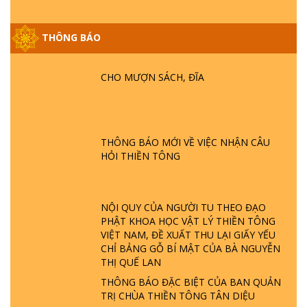
THÔNG BÁO
GIẢI ĐÁP ĐẶC BIỆT P25 - SUỐT 49 NĂM
PHẬT KHÔNG NÓI? HỘI LONG HOA LÀ
HỘI GÌ? TỬ VÌ ĐẠO
CHO MƯỢN SÁCH, ĐĨA
GIẢI ĐÁP ĐẶC BIỆT P24 - TÁNH PHẬT
ĐƯỢC HÌNH THÀNH NHƯ THẾ NÀO?
PHẬT GIỚI CÓ THỜI GIAN KHÔNG? |
THÔNG BÁO MỚI VỀ VIỆC NHẬN CÂU
TTTD
HỎI THIỀN TÔNG
GIẢI ĐÁP ĐẶC BIỆT P23 - THIÊN ĐÀNG Ở
ĐÂU? ĐỊA NGỤC Ở ĐÂU? ĐỨC CHÚA TRỜI
LÀ AI? QUỶ SA TĂNG? | TTTD
NỘI QUY CỦA NGƯỜI TU THEO ĐẠO
PHẬT KHOA HỌC VẬT LÝ THIỀN TÔNG
VIỆT NAM, ĐỀ XUẤT THU LẠI GIẤY YẾU
GIẢI ĐÁP THIỀN TÔNG ĐẶC BIỆT P22 - TẠI
CHỈ BẢNG GỖ BÍ MẬT CỦA BÀ NGUYỄN
SAO TRÁI ĐẤT NHIỀU THIÊN TAI - LŨ LỤT
THỊ QUẾ LAN
- HỎA HOẠN | TTTD
THÔNG BÁO ĐẶC BIỆT CỦA BAN QUẢN
TRỊ CHÙA THIỀN TÔNG TÂN DIỆU
GIẢI ĐÁP THIỀN TÔNG ĐẶC BIỆT P21 - TẠI