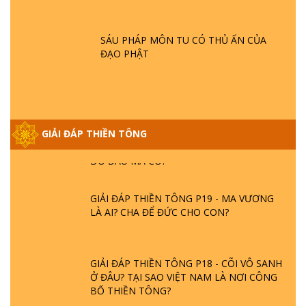
SAO ĐỨC PHẬT BƯỚC ĐI 7 BƯỚC TRÊN
HOA SEN ? | TTTD
SÁU PHÁP MÔN TU CÓ THỦ ẤN CỦA
ĐẠO PHẬT
GIẢI ĐÁP VỀ LỄ TIỄN THIỀN TÔNG SƯ
NGỌC LÂM VỀ PHẬT GIỚI
GIẢI ĐÁP THIỀN TÔNG ĐẶC BIỆT PHẦN 20
GIẢI ĐÁP THIỀN TÔNG
- BÁC NGUYỄN NHÂN LÀ AI? PHIỀN NÃO
DO ĐÂU MÀ CÓ?
GIẢI ĐÁP THIỀN TÔNG P19 - MA VƯƠNG
LÀ AI? CHA ĐỂ ĐỨC CHO CON?
GIẢI ĐÁP THIỀN TÔNG P18 - CÕI VÔ SANH
Ở ĐÂU? TẠI SAO VIỆT NAM LÀ NƠI CÔNG
BỐ THIỀN TÔNG?