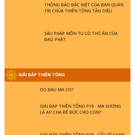
- HỎA HOẠN | TTTD
THÔNG BÁO ĐẶC BIỆT CỦA BAN QUẢN
TRỊ CHÙA THIỀN TÔNG TÂN DIỆU
GIẢI ĐÁP THIỀN TÔNG ĐẶC BIỆT P21 - TẠI
SAO ĐỨC PHẬT BƯỚC ĐI 7 BƯỚC TRÊN
HOA SEN ? | TTTD
SÁU PHÁP MÔN TU CÓ THỦ ẤN CỦA
ĐẠO PHẬT
GIẢI ĐÁP VỀ LỄ TIỄN THIỀN TÔNG SƯ
NGỌC LÂM VỀ PHẬT GIỚI
GIẢI ĐÁP THIỀN TÔNG
GIẢI ĐÁP THIỀN TÔNG ĐẶC BIỆT PHẦN 20
- BÁC NGUYỄN NHÂN LÀ AI? PHIỀN NÃO
DO ĐÂU MÀ CÓ?
GIẢI ĐÁP THIỀN TÔNG P19 - MA VƯƠNG
LÀ AI? CHA ĐỂ ĐỨC CHO CON?
GIẢI ĐÁP THIỀN TÔNG P18 - CÕI VÔ SANH