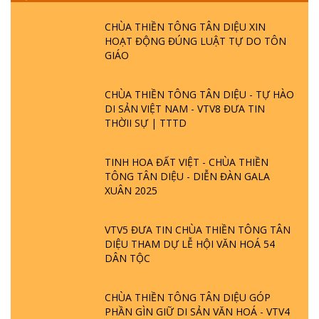
CHÙA THIỀN TÔNG TÂN DIỆU XIN
HOẠT ĐỘNG ĐÚNG LUẬT TỰ DO TÔN
GIÁO
CHÙA THIỀN TÔNG TÂN DIỆU - TỰ HÀO
DI SẢN VIỆT NAM - VTV8 ĐƯA TIN
THỜII SỰ | TTTD
TINH HOA ĐẤT VIỆT - CHÙA THIỀN
TÔNG TÂN DIỆU - DIỄN ĐÀN GALA
XUÂN 2025
VTV5 ĐƯA TIN CHÙA THIỀN TÔNG TÂN
DIỆU THAM DỰ LỄ HỘI VĂN HOÁ 54
DÂN TỘC
CHÙA THIỀN TÔNG TÂN DIỆU GÓP
PHẦN GÌN GIỮ DI SẢN VĂN HOÁ - VTV4