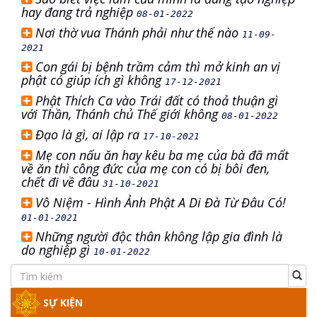
hay đang trả nghiệp
08-01-2022
Nơi thờ vua Thánh phải như thế nào
11-09-
2021
Con gái bị bệnh trầm cảm thì mở kinh an vị
phật có giúp ích gì không
17-12-2021
Phật Thích Ca vào Trái đất có thoả thuận gì
với Thần, Thánh chủ Thế giới không
08-01-2022
Đạo là gì, ai lập ra
17-10-2021
Mẹ con nấu ăn hay kêu ba mẹ của bà đã mất
về ăn thì công đức của mẹ con có bị bôi đen,
chết đi về đâu
31-10-2021
Vô Niệm - Hình Ảnh Phật A Di Đà Từ Đâu Có!
01-01-2021
Những người độc thân không lập gia đình là
do nghiệp gì
10-01-2022
SỰ KIỆN