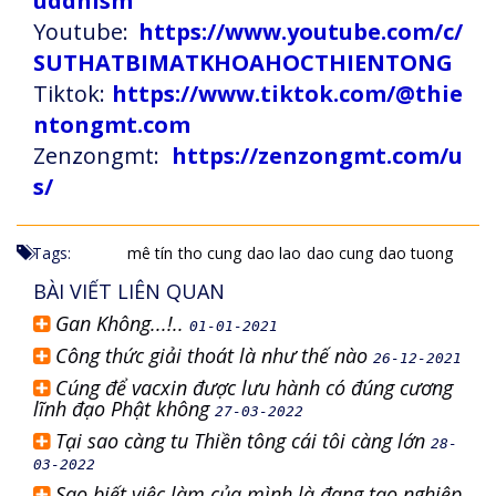
uddhism
Youtube:
https://www.youtube.com/c/
SUTHATBIMATKHOAHOCTHIENTONG
Tiktok:
https://www.tiktok.com/@thie
ntongmt.com
Zenzongmt:
https://zenzongmt.com/u
s/
Tags:
mê tín
tho cung
dao lao
dao cung
dao tuong
BÀI VIẾT LIÊN QUAN
Gan Không...!..
01-01-2021
Công thức giải thoát là như thế nào
26-12-2021
Cúng để vacxin được lưu hành có đúng cương
lĩnh đạo Phật không
27-03-2022
Tại sao càng tu Thiền tông cái tôi càng lớn
28-
03-2022
Sao biết việc làm của mình là đang tạo nghiệp