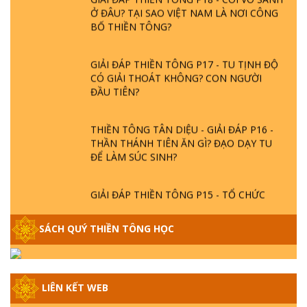
Ở ĐÂU? TẠI SAO VIỆT NAM LÀ NƠI CÔNG
BỐ THIỀN TÔNG?
GIẢI ĐÁP THIỀN TÔNG P17 - TU TỊNH ĐỘ
CÓ GIẢI THOÁT KHÔNG? CON NGƯỜI
ĐẦU TIÊN?
THIỀN TÔNG TÂN DIỆU - GIẢI ĐÁP P16 -
THẦN THÁNH TIÊN ĂN GÌ? ĐẠO DẠY TU
ĐỂ LÀM SÚC SINH?
GIẢI ĐÁP THIỀN TÔNG P15 - TỔ CHỨC
LOÀI CÔ HỒN - GIÁO LÝ ĐẠO PHẬT KHI
NÀO XUẤT BẢN
SÁCH QUÝ THIỀN TÔNG HỌC
GIẢI ĐÁP THIỀN TÔNG ĐẶC BIỆT - P14 -
NGUỒN GỐC ÂM LỊCH DƯƠNG LỊCH -
TẦNG BÌNH LƯU LỚN ĐẾN ĐÂU
LIÊN KẾT WEB