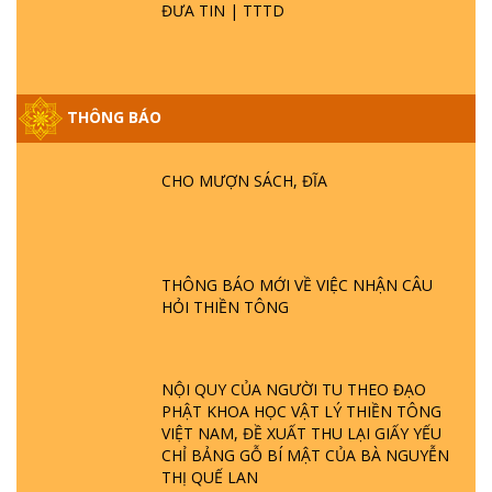
ĐƯA TIN | TTTD
THÔNG BÁO
GIẢI ĐÁP ĐẶC BIỆT P25 - SUỐT 49 NĂM
PHẬT KHÔNG NÓI? HỘI LONG HOA LÀ
CHO MƯỢN SÁCH, ĐĨA
HỘI GÌ? TỬ VÌ ĐẠO
GIẢI ĐÁP ĐẶC BIỆT P24 - TÁNH PHẬT
ĐƯỢC HÌNH THÀNH NHƯ THẾ NÀO?
THÔNG BÁO MỚI VỀ VIỆC NHẬN CÂU
PHẬT GIỚI CÓ THỜI GIAN KHÔNG? |
HỎI THIỀN TÔNG
TTTD
GIẢI ĐÁP ĐẶC BIỆT P23 - THIÊN ĐÀNG Ở
ĐÂU? ĐỊA NGỤC Ở ĐÂU? ĐỨC CHÚA TRỜI
NỘI QUY CỦA NGƯỜI TU THEO ĐẠO
LÀ AI? QUỶ SA TĂNG? | TTTD
PHẬT KHOA HỌC VẬT LÝ THIỀN TÔNG
VIỆT NAM, ĐỀ XUẤT THU LẠI GIẤY YẾU
GIẢI ĐÁP THIỀN TÔNG ĐẶC BIỆT P22 - TẠI
CHỈ BẢNG GỖ BÍ MẬT CỦA BÀ NGUYỄN
SAO TRÁI ĐẤT NHIỀU THIÊN TAI - LŨ LỤT
THỊ QUẾ LAN