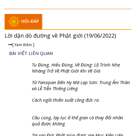
Chùa Thiền Tông Tân Diệu - Tự Hào Di Sản Việt Nam - VTV8 đưa tin
Thờii...
Lần Đầu Tiên Công Bố: Đức Phật Dạy 36 Vị Tổ | NDLC...
HỎI-ĐÁP
Lời dặn dò đường về Phật giới (19/06/2022)
[
]
Xem thêm
BÀI VIẾT LIÊN QUAN
Tu Đúng, Hiểu Đúng, Về Đúng: Lộ Trình Nhẹ
Nhàng Trở Về Phật Giới Khi Về Già
Từ Fansipan Đến Hy Mã Lạp Sơn: Trung Ấm Thân
và Lễ Tiễn Thiêng Liêng
Cách ngồi thiền xuất công đức ra
Cầu cúng, lạy lục ở thế gian có thay đổi nhân
quả được không
Tại sao Đức Phật giúp được mẹ Mục Kiền Liên