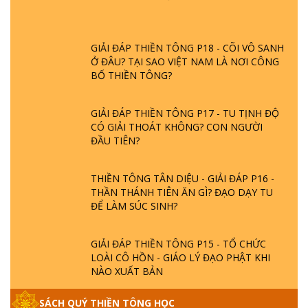
GIẢI ĐÁP THIỀN TÔNG P18 - CÕI VÔ SANH
Ở ĐÂU? TẠI SAO VIỆT NAM LÀ NƠI CÔNG
BỐ THIỀN TÔNG?
GIẢI ĐÁP THIỀN TÔNG P17 - TU TỊNH ĐỘ
CÓ GIẢI THOÁT KHÔNG? CON NGƯỜI
ĐẦU TIÊN?
THIỀN TÔNG TÂN DIỆU - GIẢI ĐÁP P16 -
THẦN THÁNH TIÊN ĂN GÌ? ĐẠO DẠY TU
ĐỂ LÀM SÚC SINH?
GIẢI ĐÁP THIỀN TÔNG P15 - TỔ CHỨC
LOÀI CÔ HỒN - GIÁO LÝ ĐẠO PHẬT KHI
NÀO XUẤT BẢN
GIẢI ĐÁP THIỀN TÔNG ĐẶC BIỆT - P14 -
SÁCH QUÝ THIỀN TÔNG HỌC