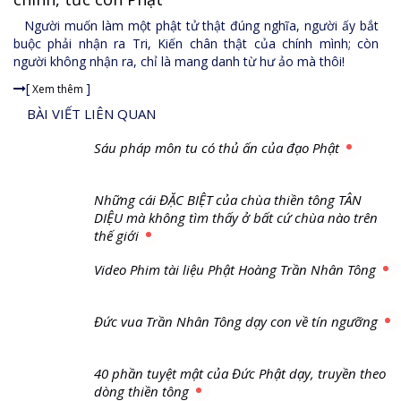
Nghi thức kính tiễn thiền tông sư Ngọc Lâm trở về phật giới...
Người muốn làm một phật tử thật đúng nghĩa, người ấy bắt
buộc phải nhận ra Tri, Kiến chân thật của chính mình; còn
Đài VTV1 làm phóng sự Chào Xuân về Chùa Thiền Tông Tân Diệu | TTTD...
người không nhận ra, chỉ là mang danh từ hư ảo mà thôi!
[
]
Giải Đáp Thiền Tông Đặc Biệt Phần 20 - Bác Nguyễn Nhân là ai? Phiền...
Xem thêm
BÀI VIẾT LIÊN QUAN
Chùa Thiền Tông Tân Diệu Xin Hoạt Động Đúng Luật Tự Do Tôn Giáo...
Sáu pháp môn tu có thủ ấn của đạo Phật
Giải đáp Thiền tông P19 - Ma Vương là ai? Cha để đức cho con?...
Giải đáp Thiền tông P18 - Cõi vô sanh ở đâu? Tại sao Việt Nam là nơi...
Những cái ĐẶC BIỆT của chùa thiền tông TÂN
DIỆU mà không tìm thấy ở bất cứ chùa nào trên
Giải đáp Thiền tông P17 - Tu Tịnh độ có giải thoát không? Con người...
thế giới
Thiền tông Tân Diệu - Giải đáp P16 - Thần Thánh Tiên ăn gì? Đạo dạy...
Video Phim tài liệu Phật Hoàng Trần Nhân Tông
Giải đáp Thiền tông P15 - Tổ chức loài CÔ HỒN - Giáo lý đạo Phật...
Đức vua Trần Nhân Tông dạy con về tín ngưỡng
Thái Tử Tất Đạt Đa xin vua cha đi tu | NDLC...
Giải Đáp Thiền Tông Đặc Biệt - P14 - Nguồn Gốc Âm Lịch Dương Lịch...
40 phần tuyệt mật của Đức Phật dạy, truyền theo
dòng thiền tông