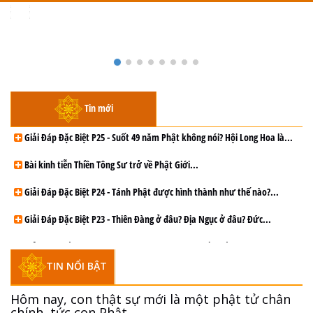
Toggle
navigation
Giải Đáp Đặc Biệt P25 - Suốt 49 năm Phật không nói? Hội Long Hoa là
hội gì? Tử vì đạo
Tin mới
Giải Đáp Đặc Biệt P25 - Suốt 49 năm Phật không nói? Hội Long Hoa là...
Bài kinh tiễn Thiền Tông Sư trở về Phật Giới...
Giải Đáp Đặc Biệt P24 - Tánh Phật được hình thành như thế nào?...
Giải Đáp Đặc Biệt P23 - Thiên Đàng ở đâu? Địa Ngục ở đâu? Đức...
Giải Đáp Thiền Tông Đặc Biệt P22 - Tại sao Trái đất nhiều Thiên tai...
TIN NỔI BẬT
Giải Đáp Thiền Tông Đặc Biệt P21 - Tại sao Đức Phật bước đi 7...
Hôm nay, con thật sự mới là một phật tử chân
Giải đáp về Lễ tiễn Thiền Tông sư Ngọc Lâm về Phật giới...
chính, tức con Phật