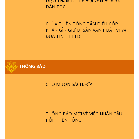
DIỆU THAM DỰ LỄ HỘI VĂN HOÁ 54
DÂN TỘC
CHÙA THIỀN TÔNG TÂN DIỆU GÓP
PHẦN GÌN GIỮ DI SẢN VĂN HOÁ - VTV4
ĐƯA TIN | TTTD
GIẢI ĐÁP ĐẶC BIỆT P25 - SUỐT 49 NĂM
PHẬT KHÔNG NÓI? HỘI LONG HOA LÀ
THÔNG BÁO
HỘI GÌ? TỬ VÌ ĐẠO
CHO MƯỢN SÁCH, ĐĨA
GIẢI ĐÁP ĐẶC BIỆT P24 - TÁNH PHẬT
ĐƯỢC HÌNH THÀNH NHƯ THẾ NÀO?
PHẬT GIỚI CÓ THỜI GIAN KHÔNG? |
TTTD
THÔNG BÁO MỚI VỀ VIỆC NHẬN CÂU
GIẢI ĐÁP ĐẶC BIỆT P23 - THIÊN ĐÀNG Ở
HỎI THIỀN TÔNG
ĐÂU? ĐỊA NGỤC Ở ĐÂU? ĐỨC CHÚA TRỜI
LÀ AI? QUỶ SA TĂNG? | TTTD