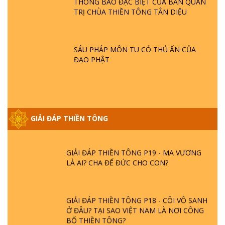
THÔNG BÁO ĐẶC BIỆT CỦA BAN QUẢN
SAO ĐỨC PHẬT BƯỚC ĐI 7 BƯỚC TRÊN
TRỊ CHÙA THIỀN TÔNG TÂN DIỆU
HOA SEN ? | TTTD
GIẢI ĐÁP VỀ LỄ TIỄN THIỀN TÔNG SƯ
SÁU PHÁP MÔN TU CÓ THỦ ẤN CỦA
NGỌC LÂM VỀ PHẬT GIỚI
ĐẠO PHẬT
GIẢI ĐÁP THIỀN TÔNG ĐẶC BIỆT PHẦN 20
- BÁC NGUYỄN NHÂN LÀ AI? PHIỀN NÃO
DO ĐÂU MÀ CÓ?
GIẢI ĐÁP THIỀN TÔNG
GIẢI ĐÁP THIỀN TÔNG P19 - MA VƯƠNG
LÀ AI? CHA ĐỂ ĐỨC CHO CON?
GIẢI ĐÁP THIỀN TÔNG P18 - CÕI VÔ SANH
Ở ĐÂU? TẠI SAO VIỆT NAM LÀ NƠI CÔNG
BỐ THIỀN TÔNG?