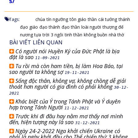
s/
Tags:
chúa
tín ngưỡng
tôn giáo
thần
cái tưởng
thánh
đạo giáo
đạo thánh
đạo thần
loài người
thượng đế
nương tựa
trời
3 ngôi
tinh thần
không buồn
nhà thờ
BÀI VIẾT LIÊN QUAN
Có người nói Huyền Ký của Đức Phật là bịa
đặt là sao
11-09-2021
Tu rồi mà còn ham tiền, bị làm Hoa Báo, tại
sao người ta không sợ
19-11-2021
Sống độc thân, không vợ, không chồng dễ giải
thoát hơn người có gia đình có phải không
30-12-
2021
Khác biệt của Ý trong Tánh Phật và Ý duyên
hợp trong Tánh Người
11-12-2021
Trước khi đi đâu hay nằm mơ thấy nơi mình
đến, hiện tượng này là sao
31-12-2021
Ngày 24-2-2022 Nga khởi chiến Ukraine có
phải là ngày khởi đầu cho Thế chiến thứ 3 không