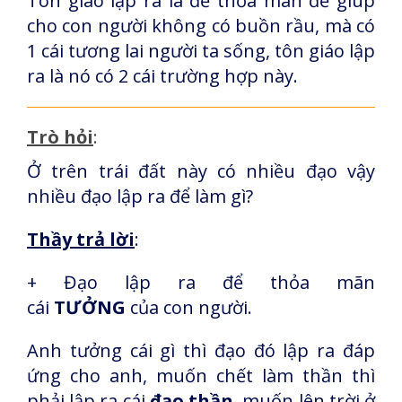
Tôn giáo lập ra là để thỏa mãn để giúp
cho con người không có buồn rầu, mà có
1 cái tương lai người ta sống, tôn giáo lập
ra là nó có 2 cái trường hợp này.
Trò hỏi
:
Ở trên trái đất này có nhiều đạo vậy
nhiều đạo lập ra để làm gì?
Thầy trả lời
:
+ Đạo lập ra để thỏa mãn
cái
TƯỞNG
của con người.
Anh tưởng cái gì thì đạo đó lập ra đáp
ứng cho anh, muốn chết làm thần thì
phải lập ra cái
đạo thần
, muốn lên trời ở