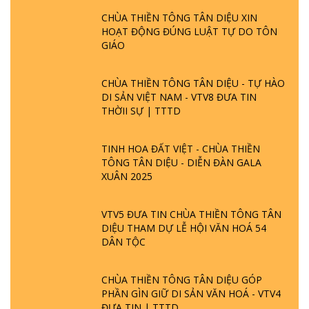
CHÙA THIỀN TÔNG TÂN DIỆU XIN
HOẠT ĐỘNG ĐÚNG LUẬT TỰ DO TÔN
GIÁO
CHÙA THIỀN TÔNG TÂN DIỆU - TỰ HÀO
DI SẢN VIỆT NAM - VTV8 ĐƯA TIN
THỜII SỰ | TTTD
TINH HOA ĐẤT VIỆT - CHÙA THIỀN
TÔNG TÂN DIỆU - DIỄN ĐÀN GALA
XUÂN 2025
VTV5 ĐƯA TIN CHÙA THIỀN TÔNG TÂN
DIỆU THAM DỰ LỄ HỘI VĂN HOÁ 54
DÂN TỘC
CHÙA THIỀN TÔNG TÂN DIỆU GÓP
PHẦN GÌN GIỮ DI SẢN VĂN HOÁ - VTV4
ĐƯA TIN | TTTD