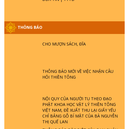
GIẢI ĐÁP ĐẶC BIỆT P25 - SUỐT 49 NĂM
PHẬT KHÔNG NÓI? HỘI LONG HOA LÀ
THÔNG BÁO
HỘI GÌ? TỬ VÌ ĐẠO
CHO MƯỢN SÁCH, ĐĨA
GIẢI ĐÁP ĐẶC BIỆT P24 - TÁNH PHẬT
ĐƯỢC HÌNH THÀNH NHƯ THẾ NÀO?
PHẬT GIỚI CÓ THỜI GIAN KHÔNG? |
TTTD
THÔNG BÁO MỚI VỀ VIỆC NHẬN CÂU
GIẢI ĐÁP ĐẶC BIỆT P23 - THIÊN ĐÀNG Ở
HỎI THIỀN TÔNG
ĐÂU? ĐỊA NGỤC Ở ĐÂU? ĐỨC CHÚA TRỜI
LÀ AI? QUỶ SA TĂNG? | TTTD
NỘI QUY CỦA NGƯỜI TU THEO ĐẠO
GIẢI ĐÁP THIỀN TÔNG ĐẶC BIỆT P22 - TẠI
PHẬT KHOA HỌC VẬT LÝ THIỀN TÔNG
SAO TRÁI ĐẤT NHIỀU THIÊN TAI - LŨ LỤT
VIỆT NAM, ĐỀ XUẤT THU LẠI GIẤY YẾU
- HỎA HOẠN | TTTD
CHỈ BẢNG GỖ BÍ MẬT CỦA BÀ NGUYỄN
THỊ QUẾ LAN
GIẢI ĐÁP THIỀN TÔNG ĐẶC BIỆT P21 - TẠI