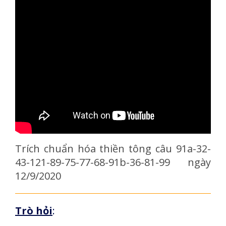
Trích chuẩn hóa thiền tông câu 91a-32-
43-121-89-75-77-68-91b-36-81-99 ngày
12/9/2020
Trò hỏi
: