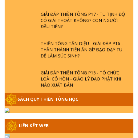
GIẢI ĐÁP THIỀN TÔNG P17 - TU TỊNH ĐỘ
CÓ GIẢI THOÁT KHÔNG? CON NGƯỜI
ĐẦU TIÊN?
THIỀN TÔNG TÂN DIỆU - GIẢI ĐÁP P16 -
THẦN THÁNH TIÊN ĂN GÌ? ĐẠO DẠY TU
ĐỂ LÀM SÚC SINH?
GIẢI ĐÁP THIỀN TÔNG P15 - TỔ CHỨC
LOÀI CÔ HỒN - GIÁO LÝ ĐẠO PHẬT KHI
NÀO XUẤT BẢN
GIẢI ĐÁP THIỀN TÔNG ĐẶC BIỆT - P14 -
SÁCH QUÝ THIỀN TÔNG HỌC
NGUỒN GỐC ÂM LỊCH DƯƠNG LỊCH -
TẦNG BÌNH LƯU LỚN ĐẾN ĐÂU
GIẢI ĐÁP THIỀN TÔNG ĐẶC BIỆT - P13 -
LIÊN KẾT WEB
CON NGƯỜI TU THÀNH PHẬT ĐƯỢC
KHÔNG? XÁ LỢI PHẬT THẬT - GIẢ | TTTD