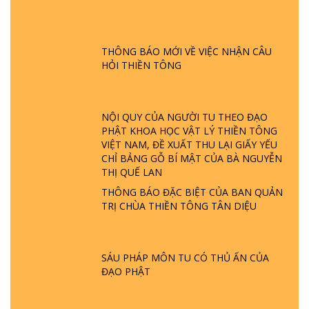
GIẢI ĐÁP ĐẶC BIỆT P24 - TÁNH PHẬT
ĐƯỢC HÌNH THÀNH NHƯ THẾ NÀO?
PHẬT GIỚI CÓ THỜI GIAN KHÔNG? |
THÔNG BÁO MỚI VỀ VIỆC NHẬN CÂU
TTTD
HỎI THIỀN TÔNG
GIẢI ĐÁP ĐẶC BIỆT P23 - THIÊN ĐÀNG Ở
ĐÂU? ĐỊA NGỤC Ở ĐÂU? ĐỨC CHÚA TRỜI
LÀ AI? QUỶ SA TĂNG? | TTTD
NỘI QUY CỦA NGƯỜI TU THEO ĐẠO
PHẬT KHOA HỌC VẬT LÝ THIỀN TÔNG
VIỆT NAM, ĐỀ XUẤT THU LẠI GIẤY YẾU
GIẢI ĐÁP THIỀN TÔNG ĐẶC BIỆT P22 - TẠI
CHỈ BẢNG GỖ BÍ MẬT CỦA BÀ NGUYỄN
SAO TRÁI ĐẤT NHIỀU THIÊN TAI - LŨ LỤT
THỊ QUẾ LAN
- HỎA HOẠN | TTTD
THÔNG BÁO ĐẶC BIỆT CỦA BAN QUẢN
TRỊ CHÙA THIỀN TÔNG TÂN DIỆU
GIẢI ĐÁP THIỀN TÔNG ĐẶC BIỆT P21 - TẠI
SAO ĐỨC PHẬT BƯỚC ĐI 7 BƯỚC TRÊN
HOA SEN ? | TTTD
SÁU PHÁP MÔN TU CÓ THỦ ẤN CỦA
ĐẠO PHẬT
GIẢI ĐÁP VỀ LỄ TIỄN THIỀN TÔNG SƯ
NGỌC LÂM VỀ PHẬT GIỚI