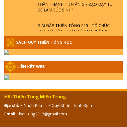
THẦN THÁNH TIÊN ĂN GÌ? ĐẠO DẠY TU
ĐỂ LÀM SÚC SINH?
GIẢI ĐÁP THIỀN TÔNG P15 - TỔ CHỨC
LOÀI CÔ HỒN - GIÁO LÝ ĐẠO PHẬT KHI
NÀO XUẤT BẢN
SÁCH QUÝ THIỀN TÔNG HỌC
GIẢI ĐÁP THIỀN TÔNG ĐẶC BIỆT - P14 -
NGUỒN GỐC ÂM LỊCH DƯƠNG LỊCH -
TẦNG BÌNH LƯU LỚN ĐẾN ĐÂU
LIÊN KẾT WEB
GIẢI ĐÁP THIỀN TÔNG ĐẶC BIỆT - P13 -
CON NGƯỜI TU THÀNH PHẬT ĐƯỢC
KHÔNG? XÁ LỢI PHẬT THẬT - GIẢ | TTTD
Hội Thiền Tông Miền Trung
GIẢI ĐÁP THIỀN TÔNG ĐẶC BIỆT - P12 -
Địa chỉ:
P.Nhơn Phú - TP.Quy Nhơn - Bình Định
SỰ THẬT VỀ ĐẠI HỒNG THỦY? TRỜI ĐÁNH
Email:
thientong2013@gmail.com
THÁNH ĐÂM THẦN VẶN HỌNG?