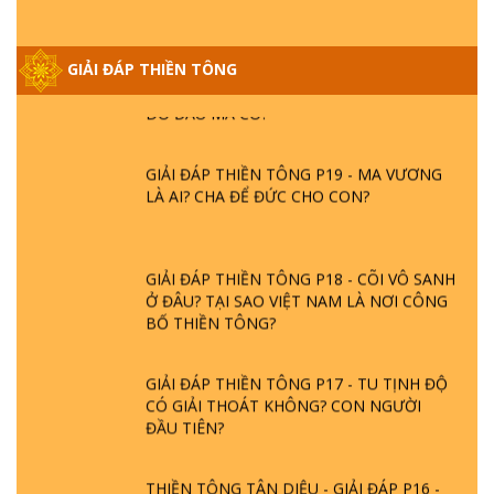
GIẢI ĐÁP THIỀN TÔNG ĐẶC BIỆT PHẦN 20
GIẢI ĐÁP THIỀN TÔNG
- BÁC NGUYỄN NHÂN LÀ AI? PHIỀN NÃO
DO ĐÂU MÀ CÓ?
GIẢI ĐÁP THIỀN TÔNG P19 - MA VƯƠNG
LÀ AI? CHA ĐỂ ĐỨC CHO CON?
GIẢI ĐÁP THIỀN TÔNG P18 - CÕI VÔ SANH
Ở ĐÂU? TẠI SAO VIỆT NAM LÀ NƠI CÔNG
BỐ THIỀN TÔNG?
GIẢI ĐÁP THIỀN TÔNG P17 - TU TỊNH ĐỘ
CÓ GIẢI THOÁT KHÔNG? CON NGƯỜI
ĐẦU TIÊN?
THIỀN TÔNG TÂN DIỆU - GIẢI ĐÁP P16 -