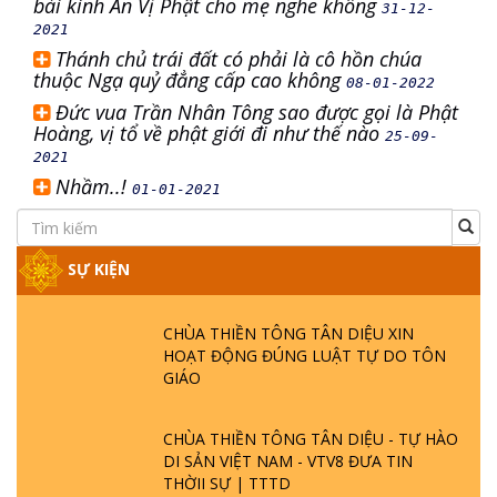
bài kinh An Vị Phật cho mẹ nghe không
31-12-
2021
Thánh chủ trái đất có phải là cô hồn chúa
thuộc Ngạ quỷ đẳng cấp cao không
08-01-2022
Đức vua Trần Nhân Tông sao được gọi là Phật
Hoàng, vị tổ về phật giới đi như thế nào
25-09-
2021
Nhầm..!
01-01-2021
SỰ KIỆN
CHÙA THIỀN TÔNG TÂN DIỆU XIN
HOẠT ĐỘNG ĐÚNG LUẬT TỰ DO TÔN
GIÁO
CHÙA THIỀN TÔNG TÂN DIỆU - TỰ HÀO
DI SẢN VIỆT NAM - VTV8 ĐƯA TIN
THỜII SỰ | TTTD