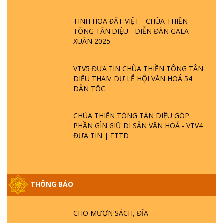
TINH HOA ĐẤT VIỆT - CHÙA THIỀN
TÔNG TÂN DIỆU - DIỄN ĐÀN GALA
XUÂN 2025
VTV5 ĐƯA TIN CHÙA THIỀN TÔNG TÂN
DIỆU THAM DỰ LỄ HỘI VĂN HOÁ 54
DÂN TỘC
CHÙA THIỀN TÔNG TÂN DIỆU GÓP
PHẦN GÌN GIỮ DI SẢN VĂN HOÁ - VTV4
ĐƯA TIN | TTTD
THÔNG BÁO
GIẢI ĐÁP ĐẶC BIỆT P25 - SUỐT 49 NĂM
PHẬT KHÔNG NÓI? HỘI LONG HOA LÀ
HỘI GÌ? TỬ VÌ ĐẠO
CHO MƯỢN SÁCH, ĐĨA