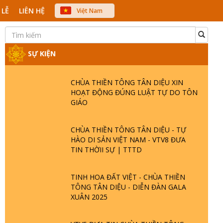
 LỄ
LIÊN HỆ
Việt Nam
中文
English
Japanese
SỰ KIỆN
CHÙA THIỀN TÔNG TÂN DIỆU XIN
HOẠT ĐỘNG ĐÚNG LUẬT TỰ DO TÔN
GIÁO
CHÙA THIỀN TÔNG TÂN DIỆU - TỰ
HÀO DI SẢN VIỆT NAM - VTV8 ĐƯA
TIN THỜII SỰ | TTTD
TINH HOA ĐẤT VIỆT - CHÙA THIỀN
TÔNG TÂN DIỆU - DIỄN ĐÀN GALA
XUÂN 2025