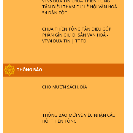
VTV5 ĐƯA TIN CHÙA THIỀN TÔNG
TÂN DIỆU THAM DỰ LỄ HỘI VĂN HOÁ
54 DÂN TỘC
CHÙA THIỀN TÔNG TÂN DIỆU GÓP
PHẦN GÌN GIỮ DI SẢN VĂN HOÁ -
VTV4 ĐƯA TIN | TTTD
THÔNG BÁO
CHO MƯỢN SÁCH, ĐĨA
THÔNG BÁO MỚI VỀ VIỆC NHẬN CÂU
HỎI THIỀN TÔNG