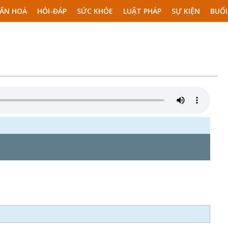
ẨN HOÁ
HỎI-ĐÁP
SỨC KHỎE
LUẬT PHÁP
SỰ KIỆN
BUỔI