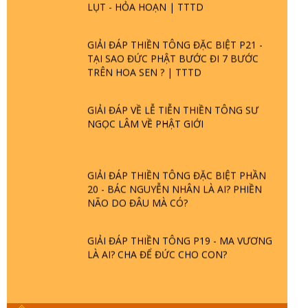
GIẢI ĐÁP THIỀN TÔNG ĐẶC BIỆT P21 -
TẠI SAO ĐỨC PHẬT BƯỚC ĐI 7 BƯỚC
TRÊN HOA SEN ? | TTTD
GIẢI ĐÁP VỀ LỄ TIỄN THIỀN TÔNG SƯ
NGỌC LÂM VỀ PHẬT GIỚI
GIẢI ĐÁP THIỀN TÔNG ĐẶC BIỆT PHẦN
20 - BÁC NGUYỄN NHÂN LÀ AI? PHIỀN
NÃO DO ĐÂU MÀ CÓ?
GIẢI ĐÁP THIỀN TÔNG P19 - MA VƯƠNG
LÀ AI? CHA ĐỂ ĐỨC CHO CON?
GIẢI ĐÁP THIỀN TÔNG P18 - CÕI VÔ