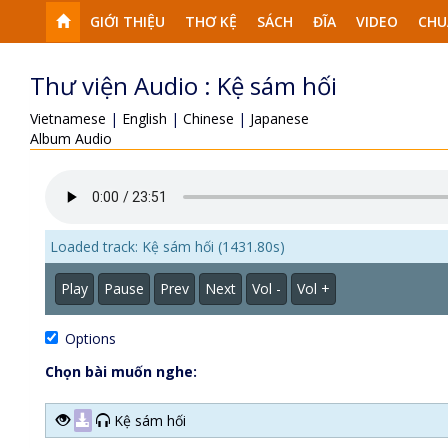
GIỚI THIỆU
THƠ KỆ
SÁCH
ĐĨA
VIDEO
CHU
Thư viện Audio : Kệ sám hối
Vietnamese
|
English
|
Chinese
|
Japanese
Album Audio
Loaded track: Kệ sám hối (1431.80s)
Play
Pause
Prev
Next
Vol -
Vol +
Options
Chọn bài muốn nghe:
Kệ sám hối