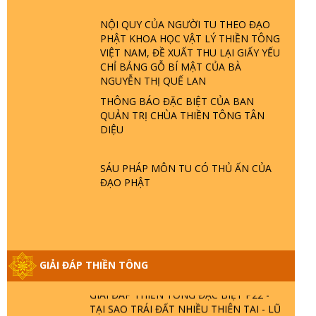
NỘI QUY CỦA NGƯỜI TU THEO ĐẠO
PHẬT KHOA HỌC VẬT LÝ THIỀN TÔNG
VIỆT NAM, ĐỀ XUẤT THU LẠI GIẤY YẾU
CHỈ BẢNG GỖ BÍ MẬT CỦA BÀ
NGUYỄN THỊ QUẾ LAN
GIẢI ĐÁP ĐẶC BIỆT P25 - SUỐT 49 NĂM
PHẬT KHÔNG NÓI? HỘI LONG HOA LÀ
THÔNG BÁO ĐẶC BIỆT CỦA BAN
HỘI GÌ? TỬ VÌ ĐẠO
QUẢN TRỊ CHÙA THIỀN TÔNG TÂN
DIỆU
GIẢI ĐÁP ĐẶC BIỆT P24 - TÁNH PHẬT
ĐƯỢC HÌNH THÀNH NHƯ THẾ NÀO?
SÁU PHÁP MÔN TU CÓ THỦ ẤN CỦA
PHẬT GIỚI CÓ THỜI GIAN KHÔNG? |
ĐẠO PHẬT
TTTD
GIẢI ĐÁP ĐẶC BIỆT P23 - THIÊN ĐÀNG Ở
ĐÂU? ĐỊA NGỤC Ở ĐÂU? ĐỨC CHÚA
TRỜI LÀ AI? QUỶ SA TĂNG? | TTTD
GIẢI ĐÁP THIỀN TÔNG
GIẢI ĐÁP THIỀN TÔNG ĐẶC BIỆT P22 -
TẠI SAO TRÁI ĐẤT NHIỀU THIÊN TAI - LŨ
LỤT - HỎA HOẠN | TTTD