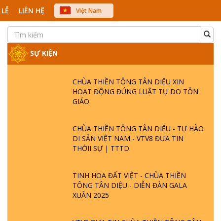
 LỄ
LIÊN HỆ
Việt Nam
中文
English
Japanese
SỰ KIỆN
CHÙA THIỀN TÔNG TÂN DIỆU XIN
HOẠT ĐỘNG ĐÚNG LUẬT TỰ DO TÔN
GIÁO
CHÙA THIỀN TÔNG TÂN DIỆU - TỰ HÀO
DI SẢN VIỆT NAM - VTV8 ĐƯA TIN
THỜII SỰ | TTTD
TINH HOA ĐẤT VIỆT - CHÙA THIỀN
TÔNG TÂN DIỆU - DIỄN ĐÀN GALA
XUÂN 2025