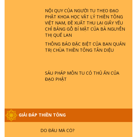
ĐÂU? ĐỊA NGỤC Ở ĐÂU? ĐỨC CHÚA TRỜI
LÀ AI? QUỶ SA TĂNG? | TTTD
NỘI QUY CỦA NGƯỜI TU THEO ĐẠO
PHẬT KHOA HỌC VẬT LÝ THIỀN TÔNG
VIỆT NAM, ĐỀ XUẤT THU LẠI GIẤY YẾU
GIẢI ĐÁP THIỀN TÔNG ĐẶC BIỆT P22 - TẠI
CHỈ BẢNG GỖ BÍ MẬT CỦA BÀ NGUYỄN
SAO TRÁI ĐẤT NHIỀU THIÊN TAI - LŨ LỤT
THỊ QUẾ LAN
- HỎA HOẠN | TTTD
THÔNG BÁO ĐẶC BIỆT CỦA BAN QUẢN
TRỊ CHÙA THIỀN TÔNG TÂN DIỆU
GIẢI ĐÁP THIỀN TÔNG ĐẶC BIỆT P21 - TẠI
SAO ĐỨC PHẬT BƯỚC ĐI 7 BƯỚC TRÊN
HOA SEN ? | TTTD
SÁU PHÁP MÔN TU CÓ THỦ ẤN CỦA
ĐẠO PHẬT
GIẢI ĐÁP VỀ LỄ TIỄN THIỀN TÔNG SƯ
NGỌC LÂM VỀ PHẬT GIỚI
GIẢI ĐÁP THIỀN TÔNG ĐẶC BIỆT PHẦN 20
GIẢI ĐÁP THIỀN TÔNG
- BÁC NGUYỄN NHÂN LÀ AI? PHIỀN NÃO
DO ĐÂU MÀ CÓ?