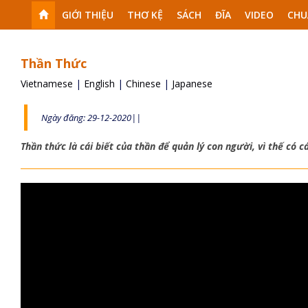
GIỚI THIỆU
THƠ KỆ
SÁCH
ĐĨA
VIDEO
CHU
Thần Thức
Vietnamese
|
English
|
Chinese
|
Japanese
Ngày đăng: 29-12-2020||
Thần thức là cái biết của thần để quản lý con người, vì thế có cá