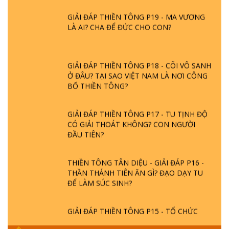
GIẢI ĐÁP THIỀN TÔNG P19 - MA VƯƠNG
LÀ AI? CHA ĐỂ ĐỨC CHO CON?
GIẢI ĐÁP THIỀN TÔNG P18 - CÕI VÔ SANH
Ở ĐÂU? TẠI SAO VIỆT NAM LÀ NƠI CÔNG
BỐ THIỀN TÔNG?
GIẢI ĐÁP THIỀN TÔNG P17 - TU TỊNH ĐỘ
CÓ GIẢI THOÁT KHÔNG? CON NGƯỜI
ĐẦU TIÊN?
THIỀN TÔNG TÂN DIỆU - GIẢI ĐÁP P16 -
THẦN THÁNH TIÊN ĂN GÌ? ĐẠO DẠY TU
ĐỂ LÀM SÚC SINH?
GIẢI ĐÁP THIỀN TÔNG P15 - TỔ CHỨC
LOÀI CÔ HỒN - GIÁO LÝ ĐẠO PHẬT KHI
NÀO XUẤT BẢN