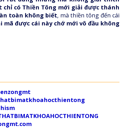
t chỉ có Thiền Tông mới giải được thánh
oàn toàn không biết
, mà thiền tông đến cái
iải mã được cái này chớ mới vô đầu không
/zenzongmt
uthatbimatkhoahocthientong
dhism
/SUTHATBIMATKHOAHOCTHIENTONG
tongmt.com