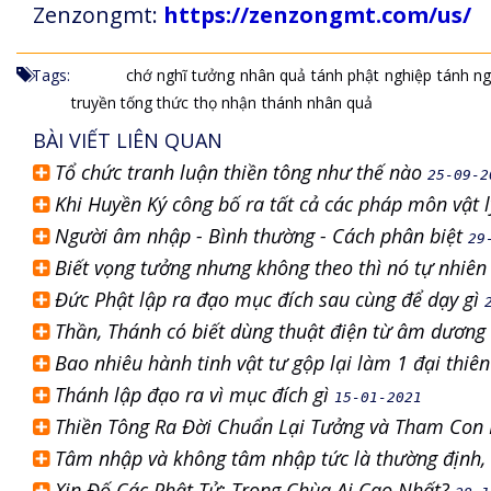
Zenzongmt:
https://zenzongmt.com/us/
Tags:
chớ nghĩ tưởng
nhân quả
tánh phật
nghiệp
tánh ng
truyền tống thức
thọ nhận
thánh nhân quả
BÀI VIẾT LIÊN QUAN
Tổ chức tranh luận thiền tông như thế nào
25-09-2
Khi Huyền Ký công bố ra tất cả các pháp môn vật 
Người âm nhập - Bình thường - Cách phân biệt
29
Biết vọng tưởng nhưng không theo thì nó tự nhiê
Đức Phật lập ra đạo mục đích sau cùng để dạy gì
Thần, Thánh có biết dùng thuật điện từ âm dương 
Bao nhiêu hành tinh vật tư gộp lại làm 1 đại thiên
Thánh lập đạo ra vì mục đích gì
15-01-2021
Thiền Tông Ra Đời Chuẩn Lại Tưởng và Tham Con 
Tâm nhập và không tâm nhập tức là thường định,
Xin Đố Các Phật Tử: Trong Chùa Ai Cao Nhất?