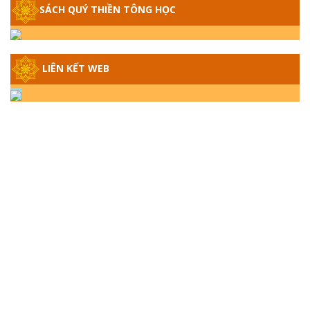
SÁCH QUÝ THIỀN TÔNG HỌC
GIẢI ĐÁP THIỀN TÔNG ĐẶC BIỆT - P14 -
NGUỒN GỐC ÂM LỊCH DƯƠNG LỊCH -
TẦNG BÌNH LƯU LỚN ĐẾN ĐÂU
LIÊN KẾT WEB
GIẢI ĐÁP THIỀN TÔNG ĐẶC BIỆT - P13 -
CON NGƯỜI TU THÀNH PHẬT ĐƯỢC
KHÔNG? XÁ LỢI PHẬT THẬT - GIẢ | TTTD
GIẢI ĐÁP THIỀN TÔNG ĐẶC BIỆT - P12 -
SỰ THẬT VỀ ĐẠI HỒNG THỦY? TRỜI ĐÁNH
THÁNH ĐÂM THẦN VẶN HỌNG?
GIẢI ĐÁP ĐẶC BIỆT 2024 - P11
GIẢI ĐÁP ĐẶC BIỆT 2024 – P10 – NGỒI
THIỀN BỊ CÔ HỒN NHẬP? TRƯỚC KHI TẮT