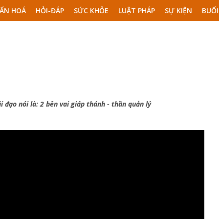
ẨN HOÁ
HỎI-ĐÁP
SỨC KHỎE
LUẬT PHÁP
SỰ KIỆN
BUỔI
i đạo nói là: 2 bên vai giáp thánh - thần quản lý