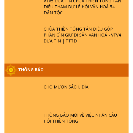
VTV5 ĐƯA TIN CHÙA THIỀN TÔNG TÂN
DIỆU THAM DỰ LỄ HỘI VĂN HOÁ 54
DÂN TỘC
CHÙA THIỀN TÔNG TÂN DIỆU GÓP
PHẦN GÌN GIỮ DI SẢN VĂN HOÁ - VTV4
ĐƯA TIN | TTTD
THÔNG BÁO
GIẢI ĐÁP ĐẶC BIỆT P25 - SUỐT 49 NĂM
PHẬT KHÔNG NÓI? HỘI LONG HOA LÀ
HỘI GÌ? TỬ VÌ ĐẠO
CHO MƯỢN SÁCH, ĐĨA
GIẢI ĐÁP ĐẶC BIỆT P24 - TÁNH PHẬT
ĐƯỢC HÌNH THÀNH NHƯ THẾ NÀO?
PHẬT GIỚI CÓ THỜI GIAN KHÔNG? |
THÔNG BÁO MỚI VỀ VIỆC NHẬN CÂU
TTTD
HỎI THIỀN TÔNG
GIẢI ĐÁP ĐẶC BIỆT P23 - THIÊN ĐÀNG Ở