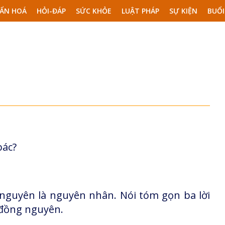
ẨN HOÁ
HỎI-ĐÁP
SỨC KHỎE
LUẬT PHÁP
SỰ KIỆN
BUỔI
bác?
, nguyên là nguyên nhân. Nói tóm gọn ba lời
 đồng nguyên.