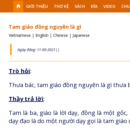
GIỚI THIỆU
THƠ KỆ
SÁCH
ĐĨA
VIDEO
CHU
Tam giáo đồng nguyên là gì
Vietnamese
|
English
|
Chinese
|
Japanese
Ngày đăng: 11-09-2021||
Trò hỏi
:
Thưa bác, tam giáo đồng nguyên là gì thưa 
Thầy trả lời
:
Tam là ba, giáo là lời dạy, đồng là một gốc
dạy đạo là do một người dạy gọi là tam giáo