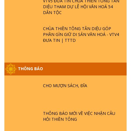
VTV5 ĐƯA TIN CHÙA THIỀN TÔNG TÂN
DIỆU THAM DỰ LỄ HỘI VĂN HOÁ 54
DÂN TỘC
CHÙA THIỀN TÔNG TÂN DIỆU GÓP
PHẦN GÌN GIỮ DI SẢN VĂN HOÁ - VTV4
ĐƯA TIN | TTTD
THÔNG BÁO
GIẢI ĐÁP ĐẶC BIỆT P25 - SUỐT 49 NĂM
PHẬT KHÔNG NÓI? HỘI LONG HOA LÀ
HỘI GÌ? TỬ VÌ ĐẠO
CHO MƯỢN SÁCH, ĐĨA
GIẢI ĐÁP ĐẶC BIỆT P24 - TÁNH PHẬT
ĐƯỢC HÌNH THÀNH NHƯ THẾ NÀO?
PHẬT GIỚI CÓ THỜI GIAN KHÔNG? |
THÔNG BÁO MỚI VỀ VIỆC NHẬN CÂU
TTTD
HỎI THIỀN TÔNG
GIẢI ĐÁP ĐẶC BIỆT P23 - THIÊN ĐÀNG Ở