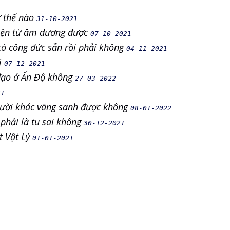
ư thế nào
31-10-2021
điện từ âm dương được
07-10-2021
 có công đức sẵn rồi phải không
04-11-2021
ì
07-12-2021
 đạo ở Ấn Độ không
27-03-2022
21
gười khác vãng sanh được không
08-01-2022
 phải là tu sai không
30-12-2021
t Vật Lý
01-01-2021