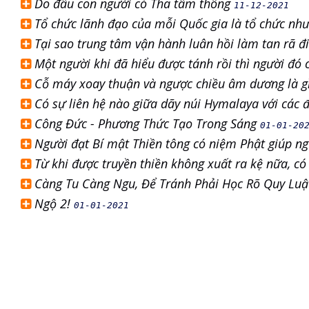
Do đâu con người có Tha tâm thông
11-12-2021
Tổ chức lãnh đạo của mỗi Quốc gia là tổ chức nh
Tại sao trung tâm vận hành luân hồi làm tan rã 
Một người khi đã hiểu được tánh rồi thì người đó
Cỗ máy xoay thuận và ngược chiều âm dương là g
Có sự liên hệ nào giữa dãy núi Hymalaya với các
Công Đức - Phương Thức Tạo Trong Sáng
01-01-20
Người đạt Bí mật Thiền tông có niệm Phật giúp n
Từ khi được truyền thiền không xuất ra kệ nữa, có
Càng Tu Càng Ngu, Để Tránh Phải Học Rõ Quy Luậ
Ngộ 2!
01-01-2021