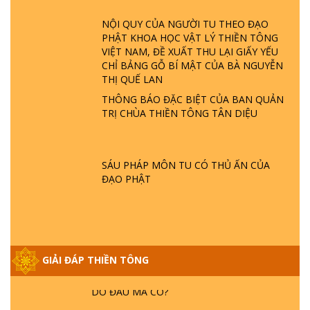
ĐÂU? ĐỊA NGỤC Ở ĐÂU? ĐỨC CHÚA TRỜI
LÀ AI? QUỶ SA TĂNG? | TTTD
NỘI QUY CỦA NGƯỜI TU THEO ĐẠO
PHẬT KHOA HỌC VẬT LÝ THIỀN TÔNG
VIỆT NAM, ĐỀ XUẤT THU LẠI GIẤY YẾU
GIẢI ĐÁP THIỀN TÔNG ĐẶC BIỆT P22 - TẠI
CHỈ BẢNG GỖ BÍ MẬT CỦA BÀ NGUYỄN
SAO TRÁI ĐẤT NHIỀU THIÊN TAI - LŨ LỤT
THỊ QUẾ LAN
- HỎA HOẠN | TTTD
THÔNG BÁO ĐẶC BIỆT CỦA BAN QUẢN
TRỊ CHÙA THIỀN TÔNG TÂN DIỆU
GIẢI ĐÁP THIỀN TÔNG ĐẶC BIỆT P21 - TẠI
SAO ĐỨC PHẬT BƯỚC ĐI 7 BƯỚC TRÊN
HOA SEN ? | TTTD
SÁU PHÁP MÔN TU CÓ THỦ ẤN CỦA
ĐẠO PHẬT
GIẢI ĐÁP VỀ LỄ TIỄN THIỀN TÔNG SƯ
NGỌC LÂM VỀ PHẬT GIỚI
GIẢI ĐÁP THIỀN TÔNG ĐẶC BIỆT PHẦN 20
GIẢI ĐÁP THIỀN TÔNG
- BÁC NGUYỄN NHÂN LÀ AI? PHIỀN NÃO
DO ĐÂU MÀ CÓ?