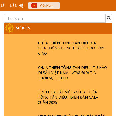
 LỄ
LIÊN HỆ
Việt Nam
中文
English
Japanese
SỰ KIỆN
CHÙA THIỀN TÔNG TÂN DIỆU XIN
HOẠT ĐỘNG ĐÚNG LUẬT TỰ DO TÔN
GIÁO
CHÙA THIỀN TÔNG TÂN DIỆU - TỰ HÀO
DI SẢN VIỆT NAM - VTV8 ĐƯA TIN
THỜII SỰ | TTTD
TINH HOA ĐẤT VIỆT - CHÙA THIỀN
TÔNG TÂN DIỆU - DIỄN ĐÀN GALA
XUÂN 2025