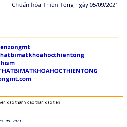
Chuẩn hóa Thiền Tông ngày 05/09/2021
/zenzongmt
uthatbimatkhoahocthientong
dhism
/SUTHATBIMATKHOAHOCTHIENTONG
tongmt.com
yen
dao thanh
dao than
dao tien
25-09-2021