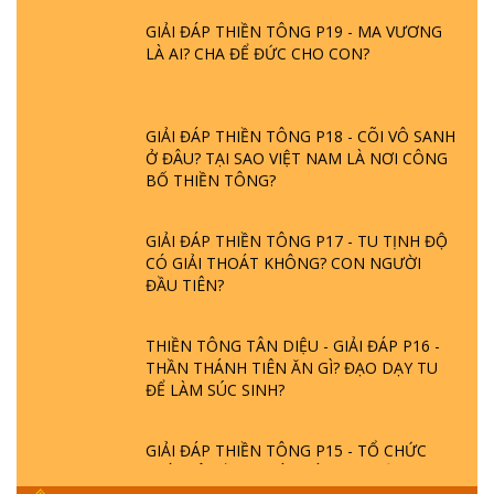
GIẢI ĐÁP THIỀN TÔNG P19 - MA VƯƠNG
LÀ AI? CHA ĐỂ ĐỨC CHO CON?
GIẢI ĐÁP THIỀN TÔNG P18 - CÕI VÔ SANH
Ở ĐÂU? TẠI SAO VIỆT NAM LÀ NƠI CÔNG
BỐ THIỀN TÔNG?
GIẢI ĐÁP THIỀN TÔNG P17 - TU TỊNH ĐỘ
CÓ GIẢI THOÁT KHÔNG? CON NGƯỜI
ĐẦU TIÊN?
THIỀN TÔNG TÂN DIỆU - GIẢI ĐÁP P16 -
THẦN THÁNH TIÊN ĂN GÌ? ĐẠO DẠY TU
ĐỂ LÀM SÚC SINH?
GIẢI ĐÁP THIỀN TÔNG P15 - TỔ CHỨC
LOÀI CÔ HỒN - GIÁO LÝ ĐẠO PHẬT KHI
NÀO XUẤT BẢN