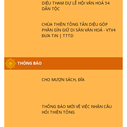
DIỆU THAM DỰ LỄ HỘI VĂN HOÁ 54
DÂN TỘC
CHÙA THIỀN TÔNG TÂN DIỆU GÓP
PHẦN GÌN GIỮ DI SẢN VĂN HOÁ - VTV4
ĐƯA TIN | TTTD
THÔNG BÁO
GIẢI ĐÁP ĐẶC BIỆT P25 - SUỐT 49 NĂM
PHẬT KHÔNG NÓI? HỘI LONG HOA LÀ
HỘI GÌ? TỬ VÌ ĐẠO
CHO MƯỢN SÁCH, ĐĨA
GIẢI ĐÁP ĐẶC BIỆT P24 - TÁNH PHẬT
ĐƯỢC HÌNH THÀNH NHƯ THẾ NÀO?
PHẬT GIỚI CÓ THỜI GIAN KHÔNG? |
THÔNG BÁO MỚI VỀ VIỆC NHẬN CÂU
TTTD
HỎI THIỀN TÔNG
GIẢI ĐÁP ĐẶC BIỆT P23 - THIÊN ĐÀNG Ở
ĐÂU? ĐỊA NGỤC Ở ĐÂU? ĐỨC CHÚA TRỜI