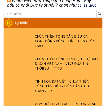
Phẩm Hiện Bửu Tháp kinh Pháp Hoa - Bảy
báu có phải Đức Phật nói 7 chân như
13-11-2021
SỰ KIỆN
CHÙA THIỀN TÔNG TÂN DIỆU XIN
HOẠT ĐỘNG ĐÚNG LUẬT TỰ DO TÔN
GIÁO
CHÙA THIỀN TÔNG TÂN DIỆU - TỰ HÀO
DI SẢN VIỆT NAM - VTV8 ĐƯA TIN
THỜII SỰ | TTTD
TINH HOA ĐẤT VIỆT - CHÙA THIỀN
TÔNG TÂN DIỆU - DIỄN ĐÀN GALA
XUÂN 2025
VTV5 ĐƯA TIN CHÙA THIỀN TÔNG TÂN