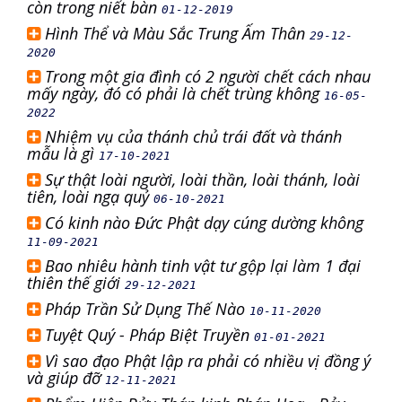
còn trong niết bàn
01-12-2019
Hình Thể và Màu Sắc Trung Ấm Thân
29-12-
2020
Trong một gia đình có 2 người chết cách nhau
mấy ngày, đó có phải là chết trùng không
16-05-
2022
Nhiệm vụ của thánh chủ trái đất và thánh
mẫu là gì
17-10-2021
Sự thật loài người, loài thần, loài thánh, loài
tiên, loài ngạ quỷ
06-10-2021
Có kinh nào Đức Phật dạy cúng dường không
11-09-2021
Bao nhiêu hành tinh vật tư gộp lại làm 1 đại
thiên thế giới
29-12-2021
Pháp Trần Sử Dụng Thế Nào
10-11-2020
Tuyệt Quý - Pháp Biệt Truyền
01-01-2021
Vì sao đạo Phật lập ra phải có nhiều vị đồng ý
và giúp đỡ
12-11-2021