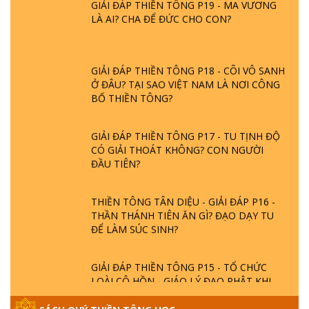
GIẢI ĐÁP THIỀN TÔNG P19 - MA VƯƠNG
LÀ AI? CHA ĐỂ ĐỨC CHO CON?
GIẢI ĐÁP THIỀN TÔNG P18 - CÕI VÔ SANH
Ở ĐÂU? TẠI SAO VIỆT NAM LÀ NƠI CÔNG
BỐ THIỀN TÔNG?
GIẢI ĐÁP THIỀN TÔNG P17 - TU TỊNH ĐỘ
CÓ GIẢI THOÁT KHÔNG? CON NGƯỜI
ĐẦU TIÊN?
THIỀN TÔNG TÂN DIỆU - GIẢI ĐÁP P16 -
THẦN THÁNH TIÊN ĂN GÌ? ĐẠO DẠY TU
ĐỂ LÀM SÚC SINH?
GIẢI ĐÁP THIỀN TÔNG P15 - TỔ CHỨC
LOÀI CÔ HỒN - GIÁO LÝ ĐẠO PHẬT KHI
NÀO XUẤT BẢN