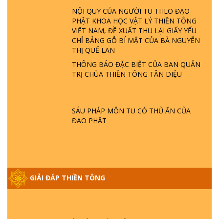
LÀ AI? QUỶ SA TĂNG? | TTTD
NỘI QUY CỦA NGƯỜI TU THEO ĐẠO
PHẬT KHOA HỌC VẬT LÝ THIỀN TÔNG
VIỆT NAM, ĐỀ XUẤT THU LẠI GIẤY YẾU
GIẢI ĐÁP THIỀN TÔNG ĐẶC BIỆT P22 - TẠI
CHỈ BẢNG GỖ BÍ MẬT CỦA BÀ NGUYỄN
SAO TRÁI ĐẤT NHIỀU THIÊN TAI - LŨ LỤT
THỊ QUẾ LAN
- HỎA HOẠN | TTTD
THÔNG BÁO ĐẶC BIỆT CỦA BAN QUẢN
TRỊ CHÙA THIỀN TÔNG TÂN DIỆU
GIẢI ĐÁP THIỀN TÔNG ĐẶC BIỆT P21 - TẠI
SAO ĐỨC PHẬT BƯỚC ĐI 7 BƯỚC TRÊN
HOA SEN ? | TTTD
SÁU PHÁP MÔN TU CÓ THỦ ẤN CỦA
ĐẠO PHẬT
GIẢI ĐÁP VỀ LỄ TIỄN THIỀN TÔNG SƯ
NGỌC LÂM VỀ PHẬT GIỚI
GIẢI ĐÁP THIỀN TÔNG ĐẶC BIỆT PHẦN 20
GIẢI ĐÁP THIỀN TÔNG
- BÁC NGUYỄN NHÂN LÀ AI? PHIỀN NÃO
DO ĐÂU MÀ CÓ?