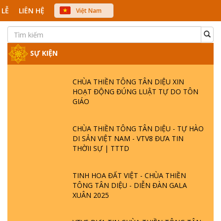
 LỄ
LIÊN HỆ
Việt Nam
中文
English
Japanese
SỰ KIỆN
CHÙA THIỀN TÔNG TÂN DIỆU XIN
HOẠT ĐỘNG ĐÚNG LUẬT TỰ DO TÔN
GIÁO
CHÙA THIỀN TÔNG TÂN DIỆU - TỰ HÀO
DI SẢN VIỆT NAM - VTV8 ĐƯA TIN
THỜII SỰ | TTTD
TINH HOA ĐẤT VIỆT - CHÙA THIỀN
TÔNG TÂN DIỆU - DIỄN ĐÀN GALA
XUÂN 2025