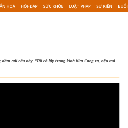
ẨN HOÁ
HỎI-ĐÁP
SỨC KHỎE
LUẬT PHÁP
SỰ KIỆN
BUỔI
dám nói câu này. "Tôi có lấy trong kinh Kim Cang ra, nếu mà