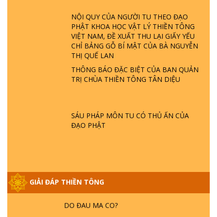
ĐÂU? ĐỊA NGỤC Ở ĐÂU? ĐỨC CHÚA TRỜI
LÀ AI? QUỶ SA TĂNG? | TTTD
NỘI QUY CỦA NGƯỜI TU THEO ĐẠO
PHẬT KHOA HỌC VẬT LÝ THIỀN TÔNG
VIỆT NAM, ĐỀ XUẤT THU LẠI GIẤY YẾU
GIẢI ĐÁP THIỀN TÔNG ĐẶC BIỆT P22 - TẠI
CHỈ BẢNG GỖ BÍ MẬT CỦA BÀ NGUYỄN
SAO TRÁI ĐẤT NHIỀU THIÊN TAI - LŨ LỤT
THỊ QUẾ LAN
- HỎA HOẠN | TTTD
THÔNG BÁO ĐẶC BIỆT CỦA BAN QUẢN
TRỊ CHÙA THIỀN TÔNG TÂN DIỆU
GIẢI ĐÁP THIỀN TÔNG ĐẶC BIỆT P21 - TẠI
SAO ĐỨC PHẬT BƯỚC ĐI 7 BƯỚC TRÊN
HOA SEN ? | TTTD
SÁU PHÁP MÔN TU CÓ THỦ ẤN CỦA
ĐẠO PHẬT
GIẢI ĐÁP VỀ LỄ TIỄN THIỀN TÔNG SƯ
NGỌC LÂM VỀ PHẬT GIỚI
GIẢI ĐÁP THIỀN TÔNG ĐẶC BIỆT PHẦN 20
GIẢI ĐÁP THIỀN TÔNG
- BÁC NGUYỄN NHÂN LÀ AI? PHIỀN NÃO
DO ĐÂU MÀ CÓ?