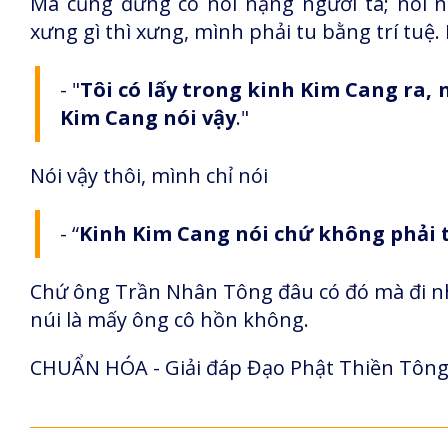
Mà cũng đừng có nói nặng người ta; nói 
xưng gì thì xưng, mình phải tu bằng trí tuệ
- "
Tôi có lấy trong kinh Kim Cang ra, 
Kim Cang nói vậy
."
Nói vậy thôi, mình chỉ nói
- “
Kinh Kim Cang nói chứ không phải t
Chứ ông Trần Nhân Tông đâu có đó mà đi nhậ
núi là mấy ông cô hồn không.
CHUẨN HÓA - Giải đáp Đạo Phật Thiền Tông