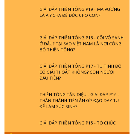
GIẢI ĐÁP THIỀN TÔNG P19 - MA VƯƠNG
LÀ AI? CHA ĐỂ ĐỨC CHO CON?
GIẢI ĐÁP THIỀN TÔNG P18 - CÕI VÔ SANH
Ở ĐÂU? TẠI SAO VIỆT NAM LÀ NƠI CÔNG
BỐ THIỀN TÔNG?
GIẢI ĐÁP THIỀN TÔNG P17 - TU TỊNH ĐỘ
CÓ GIẢI THOÁT KHÔNG? CON NGƯỜI
ĐẦU TIÊN?
THIỀN TÔNG TÂN DIỆU - GIẢI ĐÁP P16 -
THẦN THÁNH TIÊN ĂN GÌ? ĐẠO DẠY TU
ĐỂ LÀM SÚC SINH?
GIẢI ĐÁP THIỀN TÔNG P15 - TỔ CHỨC
LOÀI CÔ HỒN - GIÁO LÝ ĐẠO PHẬT KHI
NÀO XUẤT BẢN