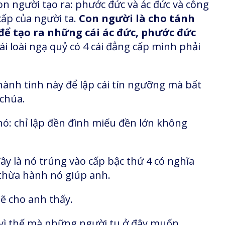
on người tạo ra: phước đức và ác đức và công
cấp của người ta.
Con người là cho tánh
ể tạo ra những cái ác đức, phước đức
ái loài ngạ quỷ có 4 cái đẳng cấp mình phải
 hành tinh này để lập cái tín ngưỡng mà bất
 chúa.
 nó: chỉ lập đền đình miếu đền lớn không
ây là nó trúng vào cấp bậc thứ 4 có nghĩa
thừa hành nó giúp anh.
sẽ cho anh thấy.
, vì thế mà những người tu ở đây muốn