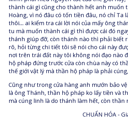
thành cái gì cũng cho thành hết anh muốn
Hoàng, vì nó đâu có tốn tiền đâu, nó chỉ Ta 
thôi... ai kiểm tra cái lời nói của mấy ông t
tu mà muốn thành cái gì thì được cái đó nga
thánh giúp đỡ, còn thánh nào thì phải biết r
rõ, hỏi từng chi tiết tôi sẽ nói cho cái này đư
nơi trên trái đất này tôi không nói đạo nào
hộ pháp đứng trước cửa còn chùa này có th
thế giới vật lý mà thần hộ pháp là phải cún
Cũng như trong cửa hàng anh mướn bảo vệ 
là ông Thánh, thần hộ pháp ko lấy tiền và t
mà cúng linh là do thánh làm hết, còn thần 
CHUẨN HÓA - Giả