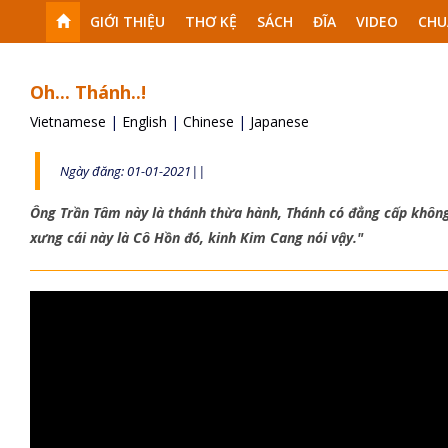
GIỚI THIỆU
THƠ KỆ
SÁCH
ĐĨA
VIDEO
CHU
Oh... Thánh..!
Vietnamese
|
English
|
Chinese
|
Japanese
Ngày đăng: 01-01-2021||
Ông Trần Tâm này là thánh thừa hành, Thánh có đẳng cấp không 
xưng cái này là Cô Hồn đó, kinh Kim Cang nói vậy."