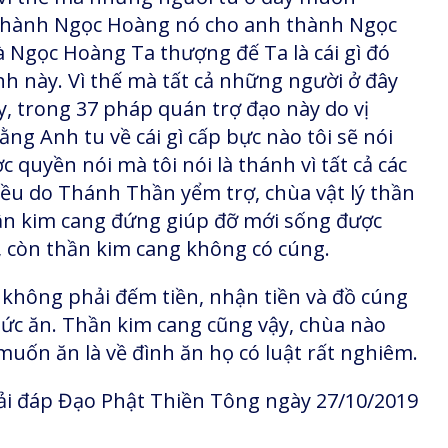
 thành Ngọc Hoàng nó cho anh thành Ngọc
là Ngọc Hoàng Ta thượng đế Ta là cái gì đó
hánh này. Vì thế mà tất cả những người ở đây
y, trong 37 pháp quán trợ đạo này do vị
ằng Anh tu về cái gì cấp bực nào tôi sẽ nói
ợc quyền nói mà tôi nói là thánh vì tất cả các
 đều do Thánh Thần yểm trợ, chùa vật lý thần
ần kim cang đứng giúp đỡ mới sống được
g, còn thần kim cang không có cúng.
không phải đếm tiền, nhận tiền và đồ cúng
hức ăn. Thần kim cang cũng vậy, chùa nào
muốn ăn là về đình ăn họ có luật rất nghiêm.
i đáp Đạo Phật Thiền Tông ngày 27/10/2019