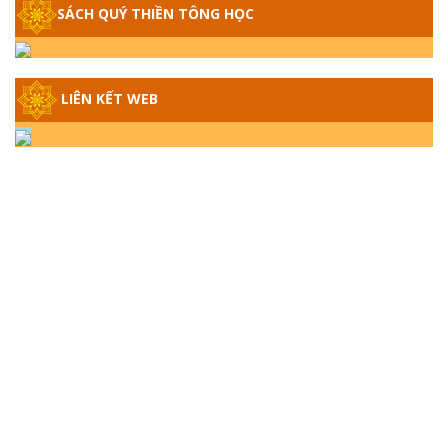
SÁCH QUÝ THIỀN TÔNG HỌC
GIẢI ĐÁP THIỀN TÔNG ĐẶC BIỆT - P14 -
NGUỒN GỐC ÂM LỊCH DƯƠNG LỊCH -
TẦNG BÌNH LƯU LỚN ĐẾN ĐÂU
LIÊN KẾT WEB
GIẢI ĐÁP THIỀN TÔNG ĐẶC BIỆT - P13 -
CON NGƯỜI TU THÀNH PHẬT ĐƯỢC
KHÔNG? XÁ LỢI PHẬT THẬT - GIẢ | TTTD
GIẢI ĐÁP THIỀN TÔNG ĐẶC BIỆT - P12 -
SỰ THẬT VỀ ĐẠI HỒNG THỦY? TRỜI ĐÁNH
THÁNH ĐÂM THẦN VẶN HỌNG?
GIẢI ĐÁP ĐẶC BIỆT 2024 - P11
GIẢI ĐÁP ĐẶC BIỆT 2024 – P10 – NGỒI
THIỀN BỊ CÔ HỒN NHẬP? TRƯỚC KHI TẮT