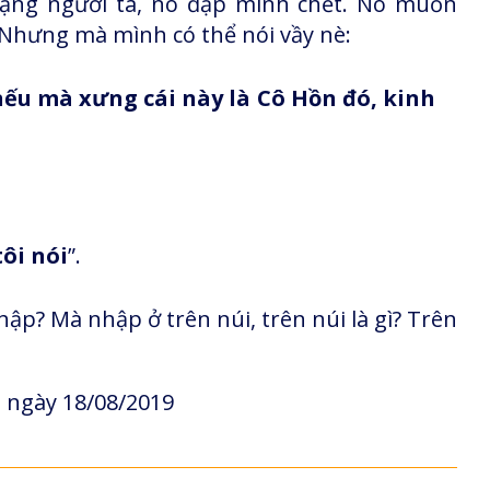
nặng người ta, nó đập mình chết. Nó muốn
. Nhưng mà mình có thể nói vầy nè:
nếu mà xưng cái này là Cô Hồn đó, kinh
ôi nói
”.
p? Mà nhập ở trên núi, trên núi là gì? Trên
 ngày 18/08/2019