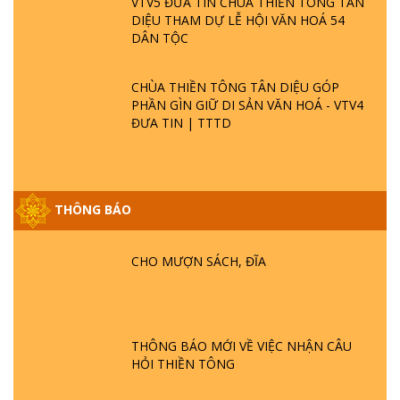
VTV5 ĐƯA TIN CHÙA THIỀN TÔNG TÂN
DIỆU THAM DỰ LỄ HỘI VĂN HOÁ 54
DÂN TỘC
CHÙA THIỀN TÔNG TÂN DIỆU GÓP
PHẦN GÌN GIỮ DI SẢN VĂN HOÁ - VTV4
ĐƯA TIN | TTTD
THÔNG BÁO
GIẢI ĐÁP ĐẶC BIỆT P25 - SUỐT 49 NĂM
PHẬT KHÔNG NÓI? HỘI LONG HOA LÀ
HỘI GÌ? TỬ VÌ ĐẠO
CHO MƯỢN SÁCH, ĐĨA
GIẢI ĐÁP ĐẶC BIỆT P24 - TÁNH PHẬT
ĐƯỢC HÌNH THÀNH NHƯ THẾ NÀO?
PHẬT GIỚI CÓ THỜI GIAN KHÔNG? |
THÔNG BÁO MỚI VỀ VIỆC NHẬN CÂU
TTTD
HỎI THIỀN TÔNG
GIẢI ĐÁP ĐẶC BIỆT P23 - THIÊN ĐÀNG Ở