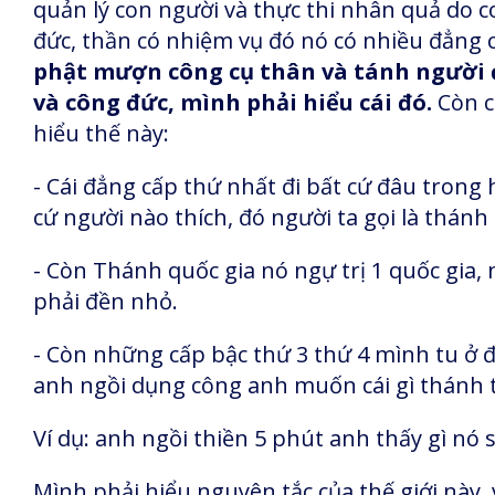
quản lý con người và thực thi nhân quả do c
đức, thần có nhiệm vụ đó nó có nhiều đẳng 
phật mượn công cụ thân và tánh người đ
và công đức, mình phải hiểu cái đó.
Còn c
hiểu thế này:
- Cái đẳng cấp thứ nhất đi bất cứ đâu trong
cứ người nào thích, đó người ta gọi là thánh
- Còn Thánh quốc gia nó ngự trị 1 quốc gia,
phải đền nhỏ.
- Còn những cấp bậc thứ 3 thứ 4 mình tu ở đ
anh ngồi dụng công anh muốn cái gì thánh 
Ví dụ: anh ngồi thiền 5 phút anh thấy gì nó 
Mình phải hiểu nguyên tắc của thế giới này