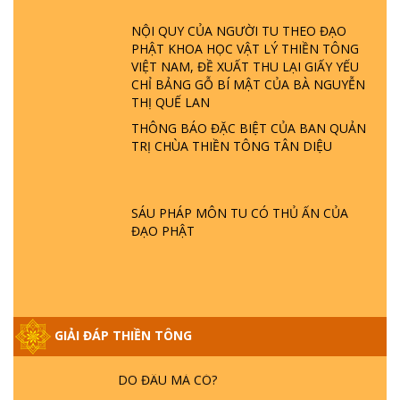
ĐÂU? ĐỊA NGỤC Ở ĐÂU? ĐỨC CHÚA TRỜI
LÀ AI? QUỶ SA TĂNG? | TTTD
NỘI QUY CỦA NGƯỜI TU THEO ĐẠO
PHẬT KHOA HỌC VẬT LÝ THIỀN TÔNG
VIỆT NAM, ĐỀ XUẤT THU LẠI GIẤY YẾU
GIẢI ĐÁP THIỀN TÔNG ĐẶC BIỆT P22 - TẠI
CHỈ BẢNG GỖ BÍ MẬT CỦA BÀ NGUYỄN
SAO TRÁI ĐẤT NHIỀU THIÊN TAI - LŨ LỤT
THỊ QUẾ LAN
- HỎA HOẠN | TTTD
THÔNG BÁO ĐẶC BIỆT CỦA BAN QUẢN
TRỊ CHÙA THIỀN TÔNG TÂN DIỆU
GIẢI ĐÁP THIỀN TÔNG ĐẶC BIỆT P21 - TẠI
SAO ĐỨC PHẬT BƯỚC ĐI 7 BƯỚC TRÊN
HOA SEN ? | TTTD
SÁU PHÁP MÔN TU CÓ THỦ ẤN CỦA
ĐẠO PHẬT
GIẢI ĐÁP VỀ LỄ TIỄN THIỀN TÔNG SƯ
NGỌC LÂM VỀ PHẬT GIỚI
GIẢI ĐÁP THIỀN TÔNG ĐẶC BIỆT PHẦN 20
GIẢI ĐÁP THIỀN TÔNG
- BÁC NGUYỄN NHÂN LÀ AI? PHIỀN NÃO
DO ĐÂU MÀ CÓ?