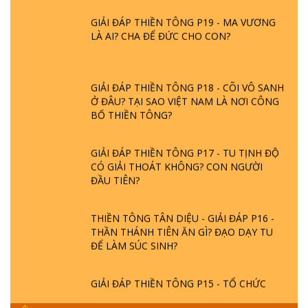
GIẢI ĐÁP THIỀN TÔNG P19 - MA VƯƠNG
LÀ AI? CHA ĐỂ ĐỨC CHO CON?
GIẢI ĐÁP THIỀN TÔNG P18 - CÕI VÔ SANH
Ở ĐÂU? TẠI SAO VIỆT NAM LÀ NƠI CÔNG
BỐ THIỀN TÔNG?
GIẢI ĐÁP THIỀN TÔNG P17 - TU TỊNH ĐỘ
CÓ GIẢI THOÁT KHÔNG? CON NGƯỜI
ĐẦU TIÊN?
THIỀN TÔNG TÂN DIỆU - GIẢI ĐÁP P16 -
THẦN THÁNH TIÊN ĂN GÌ? ĐẠO DẠY TU
ĐỂ LÀM SÚC SINH?
GIẢI ĐÁP THIỀN TÔNG P15 - TỔ CHỨC
LOÀI CÔ HỒN - GIÁO LÝ ĐẠO PHẬT KHI
NÀO XUẤT BẢN