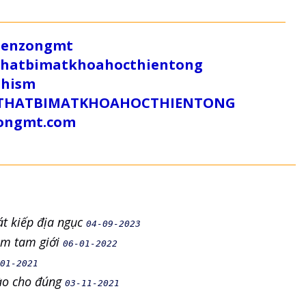
/zenzongmt
uthatbimatkhoahocthientong
dhism
/SUTHATBIMATKHOAHOCTHIENTONG
tongmt.com
át kiếp địa ngục
04-09-2023
tâm tam giới
06-01-2022
01-2021
nào cho đúng
03-11-2021