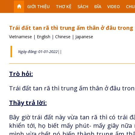
GIỚI THIỆU
THƠ KỆ
SÁCH
ĐĨA
VIDEO
CHU
Trái đất tan rã thì trung ấm thân ở đâu trong
Vietnamese
|
English
|
Chinese
|
Japanese
Ngày đăng: 01-01-2022||
Trò hỏi:
Trái đất tan rã thì trung ấm thân ở đâu tron
Thầy trả lời:
Bây giờ trái đất này vừa tan rã thì có trái 
khiển tới, họ biết mấy phút- mấy giây nữa n
mình vừa chết nó biến thành trung ấm thân 