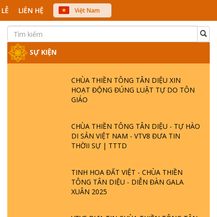
 LỄ
LIÊN HỆ
Việt Nam
中文
English
Japanese
SỰ KIỆN
CHÙA THIỀN TÔNG TÂN DIỆU XIN
HOẠT ĐỘNG ĐÚNG LUẬT TỰ DO TÔN
GIÁO
CHÙA THIỀN TÔNG TÂN DIỆU - TỰ HÀO
DI SẢN VIỆT NAM - VTV8 ĐƯA TIN
THỜII SỰ | TTTD
TINH HOA ĐẤT VIỆT - CHÙA THIỀN
TÔNG TÂN DIỆU - DIỄN ĐÀN GALA
XUÂN 2025