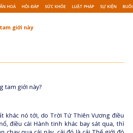
ẨN HOÁ
HỎI-ĐÁP
SỨC KHỎE
LUẬT PHÁP
SỰ KIỆN
BUỔI
 tam giới này
g tam giới này?
đất khác nó tới, do Trời Tứ Thiên Vương điều
ổ, điều cái Hành tinh khác bay sát qua, thì
chạy qua cái này, cái đó là cái Thế giới đó