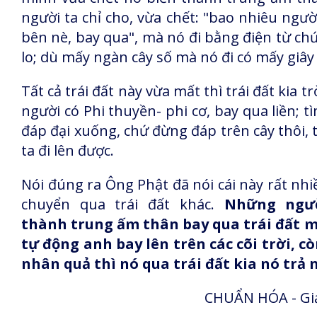
người ta chỉ cho, vừa chết: "bao nhiêu người
bên nè, bay qua", mà nó đi bằng điện từ ch
lo; dù mấy ngàn cây số mà nó đi có mấy giây 
Tất cả trái đất này vừa mất thì trái đất kia t
người có Phi thuyền- phi cơ, bay qua liền; t
đáp đại xuống, chứ đừng đáp trên cây thôi, 
ta đi lên được.
Nói đúng ra Ông Phật đã nói cái này rất nhiều 
chuyển qua trái đất khác.
Những ngườ
thành trung ấm thân bay qua trái đất m
tự động anh bay lên trên các cõi trời, còn
nhân quả thì nó qua trái đất kia nó trả 
CHUẨN HÓA - Giả