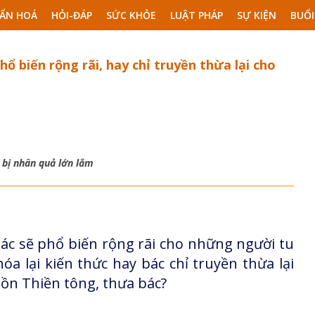
ẨN HOÁ
HỎI-ĐÁP
SỨC KHỎE
LUẬT PHÁP
SỰ KIỆN
BUỔI
ổ biến rộng rãi, hay chỉ truyền thừa lại cho
ì bị nhân quả lớn lắm
ác sẽ phổ biến rộng rãi cho những người tu
 lại kiến thức hay bác chỉ truyền thừa lại
ồn Thiền tông, thưa bác?