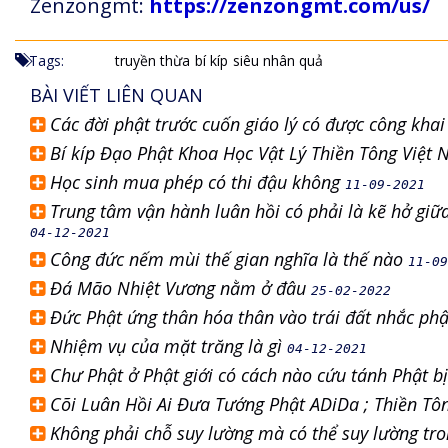
Zenzongmt:
https://zenzongmt.com/us/
Tags:
truyền thừa
bí kíp
siêu nhân quả
BÀI VIẾT LIÊN QUAN
Các đời phật trước cuốn giáo lý có được công kha
Bí kíp Đạo Phật Khoa Học Vật Lý Thiền Tông Việt 
Học sinh mua phép có thi đậu không
11-09-2021
Trung tâm vận hành luân hồi có phải là kẽ hở gi
04-12-2021
Công đức nếm mùi thế gian nghĩa là thế nào
11-09
Đá Mão Nhiệt Vương nằm ở đâu
25-02-2022
Đức Phật ứng thân hóa thân vào trái đất nhắc phật
Nhiệm vụ của mặt trăng là gì
04-12-2021
Chư Phật ở Phật giới có cách nào cứu tánh Phật 
Cõi Luân Hồi Ai Đưa Tướng Phật ADiDa ; Thiền Tôn
Không phải chỗ suy lường mà có thể suy lường tro