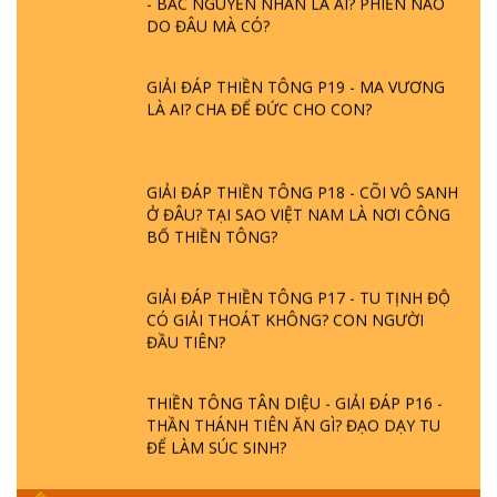
DO ĐÂU MÀ CÓ?
GIẢI ĐÁP THIỀN TÔNG P19 - MA VƯƠNG
LÀ AI? CHA ĐỂ ĐỨC CHO CON?
GIẢI ĐÁP THIỀN TÔNG P18 - CÕI VÔ SANH
Ở ĐÂU? TẠI SAO VIỆT NAM LÀ NƠI CÔNG
BỐ THIỀN TÔNG?
GIẢI ĐÁP THIỀN TÔNG P17 - TU TỊNH ĐỘ
CÓ GIẢI THOÁT KHÔNG? CON NGƯỜI
ĐẦU TIÊN?
THIỀN TÔNG TÂN DIỆU - GIẢI ĐÁP P16 -
THẦN THÁNH TIÊN ĂN GÌ? ĐẠO DẠY TU
ĐỂ LÀM SÚC SINH?