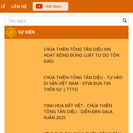
 LỄ
LIÊN HỆ
Việt Nam
中文
English
Japanese
SỰ KIỆN
CHÙA THIỀN TÔNG TÂN DIỆU XIN
HOẠT ĐỘNG ĐÚNG LUẬT TỰ DO TÔN
GIÁO
CHÙA THIỀN TÔNG TÂN DIỆU - TỰ HÀO
DI SẢN VIỆT NAM - VTV8 ĐƯA TIN
THỜII SỰ | TTTD
TINH HOA ĐẤT VIỆT - CHÙA THIỀN
TÔNG TÂN DIỆU - DIỄN ĐÀN GALA
XUÂN 2025