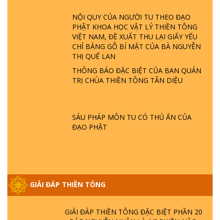
TTTD
NỘI QUY CỦA NGƯỜI TU THEO ĐẠO
GIẢI ĐÁP ĐẶC BIỆT P23 - THIÊN ĐÀNG Ở
PHẬT KHOA HỌC VẬT LÝ THIỀN TÔNG
ĐÂU? ĐỊA NGỤC Ở ĐÂU? ĐỨC CHÚA TRỜI
VIỆT NAM, ĐỀ XUẤT THU LẠI GIẤY YẾU
LÀ AI? QUỶ SA TĂNG? | TTTD
CHỈ BẢNG GỖ BÍ MẬT CỦA BÀ NGUYỄN
THỊ QUẾ LAN
GIẢI ĐÁP THIỀN TÔNG ĐẶC BIỆT P22 - TẠI
THÔNG BÁO ĐẶC BIỆT CỦA BAN QUẢN
SAO TRÁI ĐẤT NHIỀU THIÊN TAI - LŨ LỤT
TRỊ CHÙA THIỀN TÔNG TÂN DIỆU
- HỎA HOẠN | TTTD
GIẢI ĐÁP THIỀN TÔNG ĐẶC BIỆT P21 - TẠI
SÁU PHÁP MÔN TU CÓ THỦ ẤN CỦA
SAO ĐỨC PHẬT BƯỚC ĐI 7 BƯỚC TRÊN
ĐẠO PHẬT
HOA SEN ? | TTTD
GIẢI ĐÁP VỀ LỄ TIỄN THIỀN TÔNG SƯ
NGỌC LÂM VỀ PHẬT GIỚI
GIẢI ĐÁP THIỀN TÔNG
GIẢI ĐÁP THIỀN TÔNG ĐẶC BIỆT PHẦN 20
- BÁC NGUYỄN NHÂN LÀ AI? PHIỀN NÃO