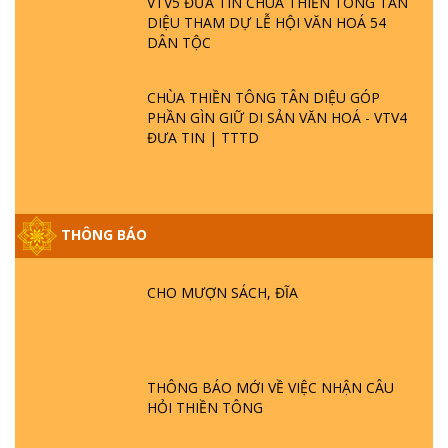
VTV5 ĐƯA TIN CHÙA THIỀN TÔNG TÂN
DIỆU THAM DỰ LỄ HỘI VĂN HOÁ 54
DÂN TỘC
CHÙA THIỀN TÔNG TÂN DIỆU GÓP
PHẦN GÌN GIỮ DI SẢN VĂN HOÁ - VTV4
ĐƯA TIN | TTTD
THÔNG BÁO
CHO MƯỢN SÁCH, ĐĨA
GIẢI ĐÁP ĐẶC BIỆT P25 - SUỐT 49 NĂM
PHẬT KHÔNG NÓI? HỘI LONG HOA LÀ
HỘI GÌ? TỬ VÌ ĐẠO
THÔNG BÁO MỚI VỀ VIỆC NHẬN CÂU
GIẢI ĐÁP ĐẶC BIỆT P24 - TÁNH PHẬT
HỎI THIỀN TÔNG
ĐƯỢC HÌNH THÀNH NHƯ THẾ NÀO?
PHẬT GIỚI CÓ THỜI GIAN KHÔNG? |