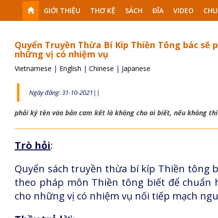
GIỚI THIỆU
THƠ KỆ
SÁCH
ĐĨA
VIDEO
CHU
Quyển Truyền Thừa Bí Kíp Thiền Tông bác sẽ ph
những vị có nhiệm vụ
Vietnamese
|
English
|
Chinese
|
Japanese
Ngày đăng: 31-10-2021||
phải ký tên vào bản cam kết là không cho ai biết, nếu không th
Trò hỏi
:
Quyển sách truyền thừa bí kíp Thiền tông b
theo pháp môn Thiền tông biết để chuẩn hóa
cho những vị có nhiệm vụ nối tiếp mạch ngu