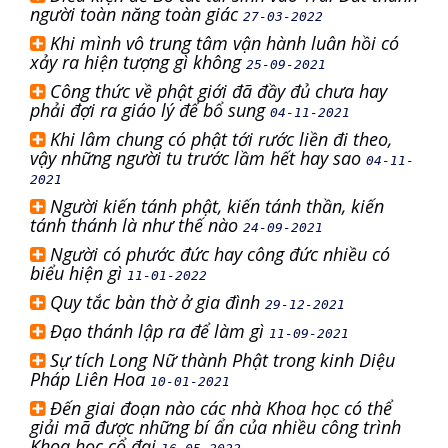
người toàn năng toàn giác
27-03-2022
Khi mình vô trung tâm vận hành luân hồi có
xảy ra hiện tượng gì không
25-09-2021
Công thức về phật giới đã đầy đủ chưa hay
phải đợi ra giáo lý để bổ sung
04-11-2021
Khi lâm chung có phật tới rước liền đi theo,
vậy những người tu trước lầm hết hay sao
04-11-
2021
Người kiến tánh phật, kiến tánh thần, kiến
tánh thánh là như thế nào
24-09-2021
Người có phước đức hay công đức nhiều có
biểu hiện gì
11-01-2022
Quy tắc bàn thờ ở gia đình
29-12-2021
Đạo thánh lập ra để làm gì
11-09-2021
Sự tích Long Nữ thành Phật trong kinh Diệu
Pháp Liên Hoa
10-01-2021
Đến giai đoạn nào các nhà Khoa học có thể
giải mã được những bí ẩn của nhiều công trình
Khoa học cổ đại