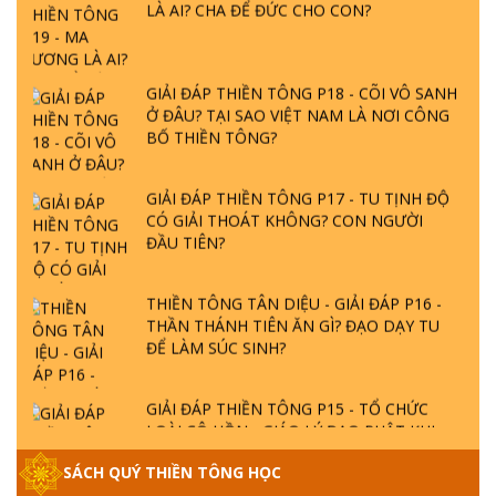
GIẢI ĐÁP THIỀN TÔNG P18 - CÕI VÔ SANH
Ở ĐÂU? TẠI SAO VIỆT NAM LÀ NƠI CÔNG
BỐ THIỀN TÔNG?
GIẢI ĐÁP THIỀN TÔNG P17 - TU TỊNH ĐỘ
CÓ GIẢI THOÁT KHÔNG? CON NGƯỜI
ĐẦU TIÊN?
THIỀN TÔNG TÂN DIỆU - GIẢI ĐÁP P16 -
THẦN THÁNH TIÊN ĂN GÌ? ĐẠO DẠY TU
ĐỂ LÀM SÚC SINH?
GIẢI ĐÁP THIỀN TÔNG P15 - TỔ CHỨC
LOÀI CÔ HỒN - GIÁO LÝ ĐẠO PHẬT KHI
NÀO XUẤT BẢN
SÁCH QUÝ THIỀN TÔNG HỌC