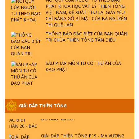
PHẬT KHOA HỌC VẬT LÝ THIỀN TÔNG
VIỆT NAM, ĐỀ XUẤT THU LẠI GIẤY YẾU
GIẢI ĐÁP THIỀN TÔNG ĐẶC BIỆT P22 - TẠI
CHỈ BẢNG GỖ BÍ MẬT CỦA BÀ NGUYỄN
SAO TRÁI ĐẤT NHIỀU THIÊN TAI - LŨ LỤT
THỊ QUẾ LAN
- HỎA HOẠN | TTTD
THÔNG BÁO ĐẶC BIỆT CỦA BAN QUẢN
TRỊ CHÙA THIỀN TÔNG TÂN DIỆU
GIẢI ĐÁP THIỀN TÔNG ĐẶC BIỆT P21 - TẠI
SAO ĐỨC PHẬT BƯỚC ĐI 7 BƯỚC TRÊN
HOA SEN ? | TTTD
SÁU PHÁP MÔN TU CÓ THỦ ẤN CỦA
ĐẠO PHẬT
GIẢI ĐÁP VỀ LỄ TIỄN THIỀN TÔNG SƯ
NGỌC LÂM VỀ PHẬT GIỚI
GIẢI ĐÁP THIỀN TÔNG ĐẶC BIỆT PHẦN 20
GIẢI ĐÁP THIỀN TÔNG
- BÁC NGUYỄN NHÂN LÀ AI? PHIỀN NÃO
DO ĐÂU MÀ CÓ?
GIẢI ĐÁP THIỀN TÔNG P19 - MA VƯƠNG
LÀ AI? CHA ĐỂ ĐỨC CHO CON?