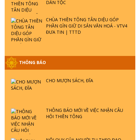
DÂN TỘC
CHÙA THIỀN TÔNG TÂN DIỆU GÓP
PHẦN GÌN GIỮ DI SẢN VĂN HOÁ - VTV4
ĐƯA TIN | TTTD
THÔNG BÁO
GIẢI ĐÁP ĐẶC BIỆT P25 - SUỐT 49 NĂM
PHẬT KHÔNG NÓI? HỘI LONG HOA LÀ
HỘI GÌ? TỬ VÌ ĐẠO
CHO MƯỢN SÁCH, ĐĨA
GIẢI ĐÁP ĐẶC BIỆT P24 - TÁNH PHẬT
ĐƯỢC HÌNH THÀNH NHƯ THẾ NÀO?
PHẬT GIỚI CÓ THỜI GIAN KHÔNG? |
THÔNG BÁO MỚI VỀ VIỆC NHẬN CÂU
TTTD
HỎI THIỀN TÔNG
GIẢI ĐÁP ĐẶC BIỆT P23 - THIÊN ĐÀNG Ở
ĐÂU? ĐỊA NGỤC Ở ĐÂU? ĐỨC CHÚA TRỜI
LÀ AI? QUỶ SA TĂNG? | TTTD
NỘI QUY CỦA NGƯỜI TU THEO ĐẠO