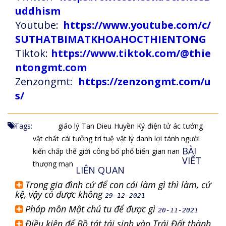
uddhism
Youtube:
https://www.youtube.com/c/
SUTHATBIMATKHOAHOCTHIENTONG
Tiktok:
https://www.tiktok.com/@thie
ntongmt.com
Zenzongmt:
https://zenzongmt.com/u
s/
Tags:
giáo lý
Tan Dieu
Huyền Ký
điện tử
ác
tưởng
vật chất
cái tưởng
trí tuệ
vật lý
danh lợi
tánh người
BÀI
kiến chấp
thế giới
công bố
phổ biến
gian nan
VIẾT
thượng mạn
LIÊN QUAN
Trong gia đình cứ để con cái làm gì thì làm, cứ
kệ, vậy có được không
29-12-2021
Pháp môn Mật chú tu để được gì
20-11-2021
Điều kiện để Bồ tát tái sinh vào Trái Đất thành