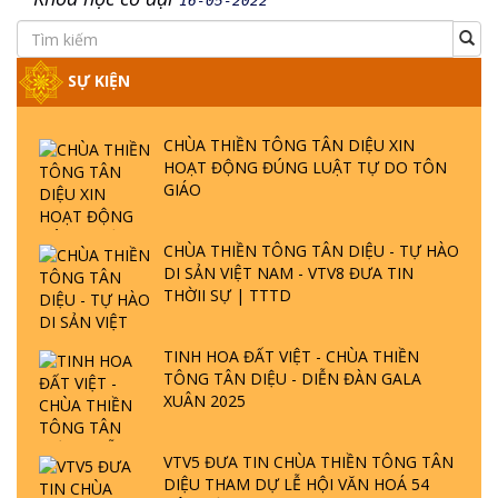
16-05-2022
SỰ KIỆN
CHÙA THIỀN TÔNG TÂN DIỆU XIN
HOẠT ĐỘNG ĐÚNG LUẬT TỰ DO TÔN
GIÁO
CHÙA THIỀN TÔNG TÂN DIỆU - TỰ HÀO
DI SẢN VIỆT NAM - VTV8 ĐƯA TIN
THỜII SỰ | TTTD
TINH HOA ĐẤT VIỆT - CHÙA THIỀN
TÔNG TÂN DIỆU - DIỄN ĐÀN GALA
XUÂN 2025
VTV5 ĐƯA TIN CHÙA THIỀN TÔNG TÂN
DIỆU THAM DỰ LỄ HỘI VĂN HOÁ 54