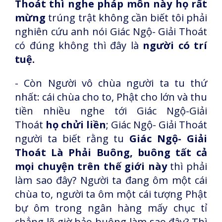
Thoát thì nghe pháp môn này họ rất
mừng
trúng trật không cần biết tôi phải
nghiên cứu anh nói Giác Ngộ- Giải Thoát
có đúng không thì đây là
người có trí
tuệ.
- Còn Người vô chùa người ta tu thứ
nhất: cái chùa cho to, Phật cho lớn và thu
tiền nhiều nghe tới Giác Ngộ-Giải
Thoát
họ chửi liền
; Giác Ngộ- Giải Thoát
người ta biết rằng tu
Giác Ngộ- Giải
Thoát Là Phải Buông, buông tất cả
mọi chuyện trên thế giới này
thì phải
làm sao đây? Người ta đang ôm một cái
chùa to, người ta ôm một cái tượng Phật
bự ôm trong ngân hàng mấy chục tỉ
chẳng lẽ giờ bảo buông làm sao đây? Thì