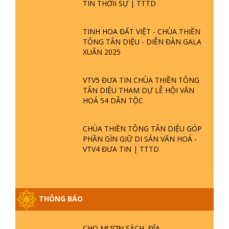
SỰ KIỆN
CHÙA THIỀN TÔNG TÂN DIỆU XIN
HOẠT ĐỘNG ĐÚNG LUẬT TỰ DO
TÔN GIÁO
CHÙA THIỀN TÔNG TÂN DIỆU - TỰ
HÀO DI SẢN VIỆT NAM - VTV8 ĐƯA
TIN THỜII SỰ | TTTD
TINH HOA ĐẤT VIỆT - CHÙA THIỀN
TÔNG TÂN DIỆU - DIỄN ĐÀN GALA
XUÂN 2025
VTV5 ĐƯA TIN CHÙA THIỀN TÔNG
TÂN DIỆU THAM DỰ LỄ HỘI VĂN
HOÁ 54 DÂN TỘC