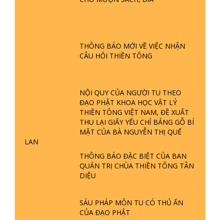
CHÙA THIỀN TÔNG TÂN DIỆU GÓP
PHẦN GÌN GIỮ DI SẢN VĂN HOÁ -
VTV4 ĐƯA TIN | TTTD
THÔNG BÁO
CHO MƯỢN SÁCH, ĐĨA
GIẢI ĐÁP ĐẶC BIỆT P25 - SUỐT 49
NĂM PHẬT KHÔNG NÓI? HỘI LONG
HOA LÀ HỘI GÌ? TỬ VÌ ĐẠO
THÔNG BÁO MỚI VỀ VIỆC NHẬN
GIẢI ĐÁP ĐẶC BIỆT P24 - TÁNH PHẬT
CÂU HỎI THIỀN TÔNG
ĐƯỢC HÌNH THÀNH NHƯ THẾ NÀO?
PHẬT GIỚI CÓ THỜI GIAN KHÔNG? |
TTTD
NỘI QUY CỦA NGƯỜI TU THEO
GIẢI ĐÁP ĐẶC BIỆT P23 - THIÊN