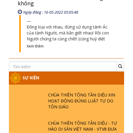
Ngày đăng : 01-01-2021 08:01:12
tu ham tiền vật chất là chửi Thiền tông; tu
ham Giác Ngộ - Giải Thoát nghe Thiền
Tông chạy tìm kiếm để học.
Xem thêm
Có phương cách nào để kìm hãm bớt
tánh Tham và tánh Ác của con người
không
Ngày đăng : 16-05-2022 05:05:48
Đồng loại với nhau, đừng sử dụng tánh Ác
của tánh Người, mà bắn giết nhau! Rồi con
Người chúng ta cùng chết! (cùng huỷ diệt
Xem thêm