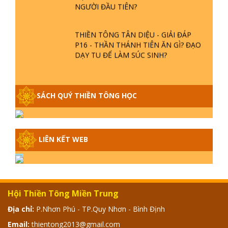
GIẢI ĐÁP THIỀN TÔNG P19 - MA
VƯƠNG LÀ AI? CHA ĐỂ ĐỨC CHO
CON?
GIẢI ĐÁP THIỀN TÔNG P18 - CÕI VÔ
SANH Ở ĐÂU? TẠI SAO VIỆT NAM LÀ
NƠI CÔNG BỐ THIỀN TÔNG?
GIẢI ĐÁP THIỀN TÔNG P17 - TU TỊNH
ĐỘ CÓ GIẢI THOÁT KHÔNG? CON
NGƯỜI ĐẦU TIÊN?
THIỀN TÔNG TÂN DIỆU - GIẢI ĐÁP
P16 - THẦN THÁNH TIÊN ĂN GÌ? ĐẠO
DẠY TU ĐỂ LÀM SÚC SINH?
GIẢI ĐÁP THIỀN TÔNG P15 - TỔ
CHỨC LOÀI CÔ HỒN - GIÁO LÝ ĐẠO
SÁCH QUÝ THIỀN TÔNG HỌC
PHẬT KHI NÀO XUẤT BẢN