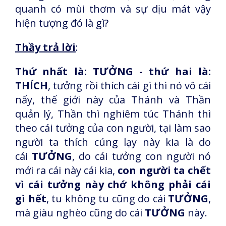
quanh có mùi thơm và sự dịu mát vậy
hiện tượng đó là gì?
Thầy trả lời
:
Thứ nhất là: TƯỞNG - thứ hai là:
THÍCH
, tưởng rồi thích cái gì thì nó vô cái
nấy, thế giới này của Thánh và Thần
quản lý, Thần thì nghiêm túc Thánh thì
theo cái tưởng của con người, tại làm sao
người ta thích cúng lạy này kia là do
cái
TƯỞNG
, do cái tưởng con người nó
mới ra cái này cái kia,
con người ta chết
vì cái tưởng này chớ không phải cái
gì hết
, tu không tu cũng do cái
TƯỞNG
,
mà giàu nghèo cũng do cái
TƯỞNG
này.