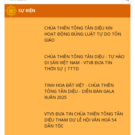
SỰ KIỆN
CHÙA THIỀN TÔNG TÂN DIỆU XIN
HOẠT ĐỘNG ĐÚNG LUẬT TỰ DO TÔN
GIÁO
CHÙA THIỀN TÔNG TÂN DIỆU - TỰ HÀO
DI SẢN VIỆT NAM - VTV8 ĐƯA TIN
THỜII SỰ | TTTD
TINH HOA ĐẤT VIỆT - CHÙA THIỀN
TÔNG TÂN DIỆU - DIỄN ĐÀN GALA
XUÂN 2025
VTV5 ĐƯA TIN CHÙA THIỀN TÔNG TÂN
DIỆU THAM DỰ LỄ HỘI VĂN HOÁ 54
DÂN TỘC