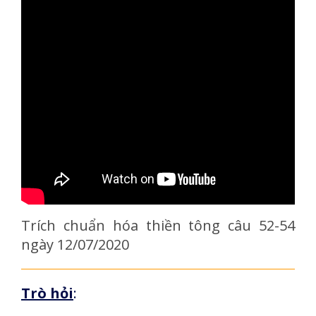
Trích chuẩn hóa thiền tông câu 52-54
ngày 12/07/2020
Trò hỏi
: