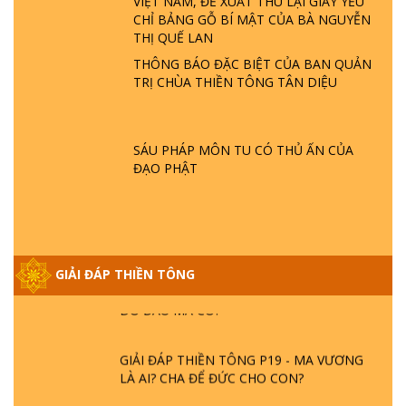
VIỆT NAM, ĐỀ XUẤT THU LẠI GIẤY YẾU
GIẢI ĐÁP THIỀN TÔNG ĐẶC BIỆT P22 - TẠI
CHỈ BẢNG GỖ BÍ MẬT CỦA BÀ NGUYỄN
SAO TRÁI ĐẤT NHIỀU THIÊN TAI - LŨ LỤT
THỊ QUẾ LAN
- HỎA HOẠN | TTTD
THÔNG BÁO ĐẶC BIỆT CỦA BAN QUẢN
TRỊ CHÙA THIỀN TÔNG TÂN DIỆU
GIẢI ĐÁP THIỀN TÔNG ĐẶC BIỆT P21 - TẠI
SAO ĐỨC PHẬT BƯỚC ĐI 7 BƯỚC TRÊN
HOA SEN ? | TTTD
SÁU PHÁP MÔN TU CÓ THỦ ẤN CỦA
ĐẠO PHẬT
GIẢI ĐÁP VỀ LỄ TIỄN THIỀN TÔNG SƯ
NGỌC LÂM VỀ PHẬT GIỚI
GIẢI ĐÁP THIỀN TÔNG ĐẶC BIỆT PHẦN 20
GIẢI ĐÁP THIỀN TÔNG
- BÁC NGUYỄN NHÂN LÀ AI? PHIỀN NÃO
DO ĐÂU MÀ CÓ?
GIẢI ĐÁP THIỀN TÔNG P19 - MA VƯƠNG
LÀ AI? CHA ĐỂ ĐỨC CHO CON?