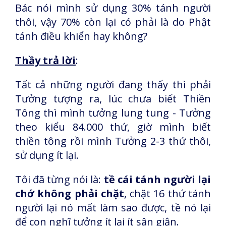
Bác nói mình sử dụng 30% tánh người
thôi, vậy 70% còn lại có phải là do Phật
tánh điều khiển hay không?
Thầy trả lời
:
Tất cả những người đang thấy thì phải
Tưởng tượng ra, lúc chưa biết Thiền
Tông thì mình tưởng lung tung - Tưởng
theo kiểu 84.000 thứ, giờ mình biết
thiền tông rồi mình Tưởng 2-3 thứ thôi,
sử dụng ít lại.
Tôi đã từng nói là:
tề cái tánh người lại
chớ không phải chặt
, chặt 16 thứ tánh
người lại nó mất làm sao được, tề nó lại
để con nghĩ tưởng ít lại ít sân giận.