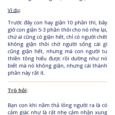
Ví dụ
:
Trước đây con hay giận 10 phần thì, bây
giờ con giận 5-3 phần thôi cho nó nhẹ lại,
chứ ai cũng có giận hết, chỉ có người chết
không giận thôi chớ người sống cái gì
cũng giận hết, nhưng mà con người tu
thiền tông hiểu được rồi dường như nó
biết mà nó không giận, nhưng cái thành
phần này rất ít.
Trò hỏi
:
Bạn con khi nằm thả lỏng người ra là có
cảm giác như là rất nhẹ cảm nhận xung