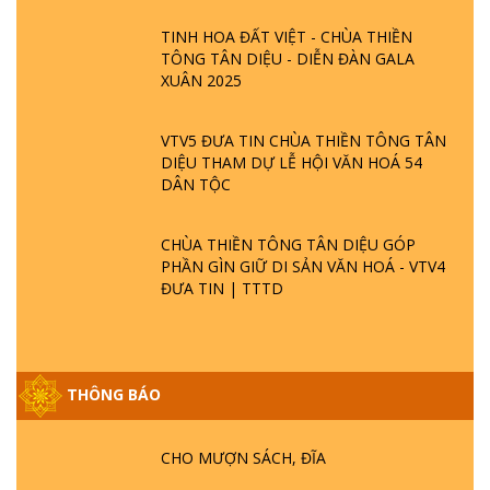
TINH HOA ĐẤT VIỆT - CHÙA THIỀN
TÔNG TÂN DIỆU - DIỄN ĐÀN GALA
XUÂN 2025
VTV5 ĐƯA TIN CHÙA THIỀN TÔNG TÂN
DIỆU THAM DỰ LỄ HỘI VĂN HOÁ 54
DÂN TỘC
CHÙA THIỀN TÔNG TÂN DIỆU GÓP
PHẦN GÌN GIỮ DI SẢN VĂN HOÁ - VTV4
ĐƯA TIN | TTTD
THÔNG BÁO
GIẢI ĐÁP ĐẶC BIỆT P25 - SUỐT 49 NĂM
PHẬT KHÔNG NÓI? HỘI LONG HOA LÀ
HỘI GÌ? TỬ VÌ ĐẠO
CHO MƯỢN SÁCH, ĐĨA