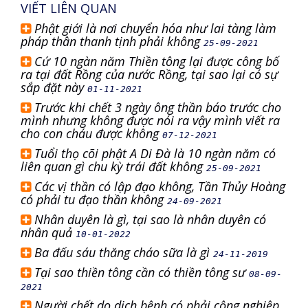
VIẾT LIÊN QUAN
Phật giới là nơi chuyển hóa như lai tàng làm
pháp thân thanh tịnh phải không
25-09-2021
Cứ 10 ngàn năm Thiền tông lại được công bố
ra tại đất Rồng của nước Rồng, tại sao lại có sự
sắp đặt này
01-11-2021
Trước khi chết 3 ngày ông thần báo trước cho
mình nhưng không được nói ra vậy mình viết ra
cho con cháu được không
07-12-2021
Tuổi thọ cõi phật A Di Đà là 10 ngàn năm có
liên quan gì chu kỳ trái đất không
25-09-2021
Các vị thần có lập đạo không, Tần Thủy Hoàng
có phải tu đạo thần không
24-09-2021
Nhân duyên là gì, tại sao là nhân duyên có
nhân quả
10-01-2022
Ba đấu sáu thăng cháo sữa là gì
24-11-2019
Tại sao thiền tông cần có thiền tông sư
08-09-
2021
Người chết do dịch bệnh có phải cộng nghiệp