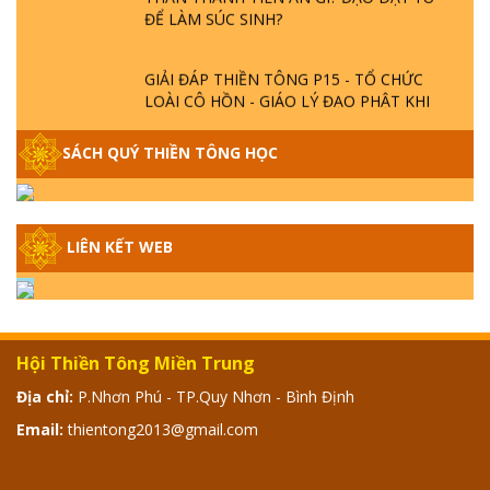
ĐỂ LÀM SÚC SINH?
GIẢI ĐÁP THIỀN TÔNG P15 - TỔ CHỨC
LOÀI CÔ HỒN - GIÁO LÝ ĐẠO PHẬT KHI
NÀO XUẤT BẢN
SÁCH QUÝ THIỀN TÔNG HỌC
GIẢI ĐÁP THIỀN TÔNG ĐẶC BIỆT - P14 -
NGUỒN GỐC ÂM LỊCH DƯƠNG LỊCH -
TẦNG BÌNH LƯU LỚN ĐẾN ĐÂU
LIÊN KẾT WEB
GIẢI ĐÁP THIỀN TÔNG ĐẶC BIỆT - P13 -
CON NGƯỜI TU THÀNH PHẬT ĐƯỢC
KHÔNG? XÁ LỢI PHẬT THẬT - GIẢ | TTTD
Hội Thiền Tông Miền Trung
GIẢI ĐÁP THIỀN TÔNG ĐẶC BIỆT - P12 -
Địa chỉ:
P.Nhơn Phú - TP.Quy Nhơn - Bình Định
SỰ THẬT VỀ ĐẠI HỒNG THỦY? TRỜI ĐÁNH
THÁNH ĐÂM THẦN VẶN HỌNG?
Email:
thientong2013@gmail.com
GIẢI ĐÁP ĐẶC BIỆT 2024 - P11