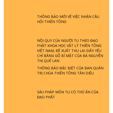
GIẢI ĐÁP ĐẶC BIỆT P24 - TÁNH PHẬT
ĐƯỢC HÌNH THÀNH NHƯ THẾ NÀO?
PHẬT GIỚI CÓ THỜI GIAN KHÔNG? |
THÔNG BÁO MỚI VỀ VIỆC NHẬN CÂU
TTTD
HỎI THIỀN TÔNG
GIẢI ĐÁP ĐẶC BIỆT P23 - THIÊN ĐÀNG Ở
ĐÂU? ĐỊA NGỤC Ở ĐÂU? ĐỨC CHÚA TRỜI
LÀ AI? QUỶ SA TĂNG? | TTTD
NỘI QUY CỦA NGƯỜI TU THEO ĐẠO
PHẬT KHOA HỌC VẬT LÝ THIỀN TÔNG
GIẢI ĐÁP THIỀN TÔNG ĐẶC BIỆT P22 - TẠI
VIỆT NAM, ĐỀ XUẤT THU LẠI GIẤY YẾU
SAO TRÁI ĐẤT NHIỀU THIÊN TAI - LŨ LỤT
CHỈ BẢNG GỖ BÍ MẬT CỦA BÀ NGUYỄN
- HỎA HOẠN | TTTD
THỊ QUẾ LAN
THÔNG BÁO ĐẶC BIỆT CỦA BAN QUẢN
TRỊ CHÙA THIỀN TÔNG TÂN DIỆU
GIẢI ĐÁP THIỀN TÔNG ĐẶC BIỆT P21 - TẠI
SAO ĐỨC PHẬT BƯỚC ĐI 7 BƯỚC TRÊN
HOA SEN ? | TTTD
SÁU PHÁP MÔN TU CÓ THỦ ẤN CỦA
ĐẠO PHẬT
GIẢI ĐÁP VỀ LỄ TIỄN THIỀN TÔNG SƯ
NGỌC LÂM VỀ PHẬT GIỚI