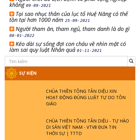
không
09-09-2021
Tại sao nhục thân của lục tổ Huệ Năng có thể
tồn tại hơn 1000 năm
25-09-2021
Người tham ăn, tham ngủ, tham danh là do gì
08-01-2022
Kéo dài sự sống đợi con cháu về nhìn mặt có
làm sai quy luật Nhân quả
01-11-2021
SỰ KIỆN
CHÙA THIỀN TÔNG TÂN DIỆU XIN
HOẠT ĐỘNG ĐÚNG LUẬT TỰ DO TÔN
GIÁO
CHÙA THIỀN TÔNG TÂN DIỆU - TỰ HÀO
DI SẢN VIỆT NAM - VTV8 ĐƯA TIN
THỜII SỰ | TTTD