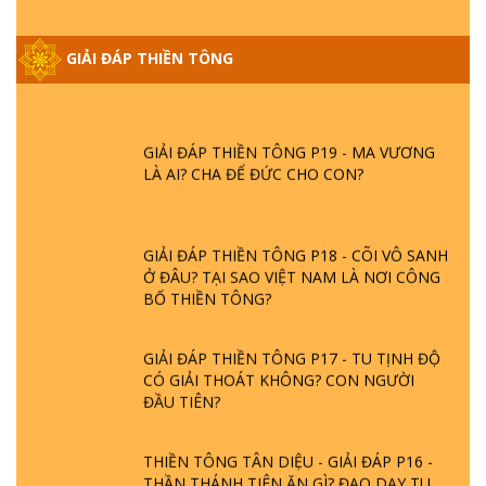
GIẢI ĐÁP THIỀN TÔNG ĐẶC BIỆT PHẦN 20
GIẢI ĐÁP THIỀN TÔNG
- BÁC NGUYỄN NHÂN LÀ AI? PHIỀN NÃO
DO ĐÂU MÀ CÓ?
GIẢI ĐÁP THIỀN TÔNG P19 - MA VƯƠNG
LÀ AI? CHA ĐỂ ĐỨC CHO CON?
GIẢI ĐÁP THIỀN TÔNG P18 - CÕI VÔ SANH
Ở ĐÂU? TẠI SAO VIỆT NAM LÀ NƠI CÔNG
BỐ THIỀN TÔNG?
GIẢI ĐÁP THIỀN TÔNG P17 - TU TỊNH ĐỘ
CÓ GIẢI THOÁT KHÔNG? CON NGƯỜI
ĐẦU TIÊN?
THIỀN TÔNG TÂN DIỆU - GIẢI ĐÁP P16 -
THẦN THÁNH TIÊN ĂN GÌ? ĐẠO DẠY TU