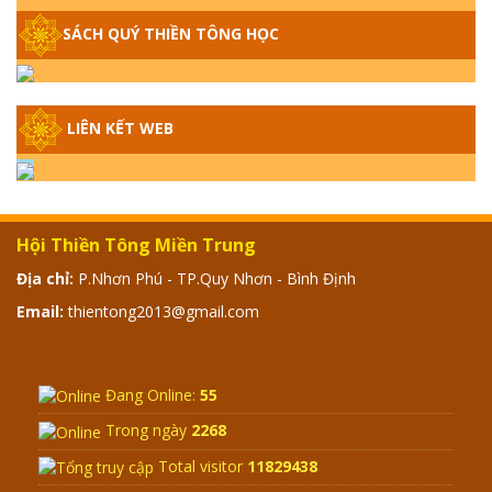
NÀO XUẤT BẢN
SÁCH QUÝ THIỀN TÔNG HỌC
GIẢI ĐÁP THIỀN TÔNG ĐẶC BIỆT - P14 -
NGUỒN GỐC ÂM LỊCH DƯƠNG LỊCH -
TẦNG BÌNH LƯU LỚN ĐẾN ĐÂU
LIÊN KẾT WEB
GIẢI ĐÁP THIỀN TÔNG ĐẶC BIỆT - P13 -
CON NGƯỜI TU THÀNH PHẬT ĐƯỢC
KHÔNG? XÁ LỢI PHẬT THẬT - GIẢ | TTTD
Hội Thiền Tông Miền Trung
GIẢI ĐÁP THIỀN TÔNG ĐẶC BIỆT - P12 -
Địa chỉ:
P.Nhơn Phú - TP.Quy Nhơn - Bình Định
SỰ THẬT VỀ ĐẠI HỒNG THỦY? TRỜI ĐÁNH
Email:
thientong2013@gmail.com
THÁNH ĐÂM THẦN VẶN HỌNG?
GIẢI ĐÁP ĐẶC BIỆT 2024 - P11
Đang Online:
55
Trong ngày
2268
Total visitor
11829438
GIẢI ĐÁP ĐẶC BIỆT 2024 – P10 – NGỒI