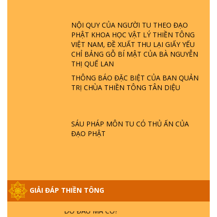
GIẢI ĐÁP ĐẶC BIỆT P23 - THIÊN ĐÀNG Ở
ĐÂU? ĐỊA NGỤC Ở ĐÂU? ĐỨC CHÚA TRỜI
LÀ AI? QUỶ SA TĂNG? | TTTD
NỘI QUY CỦA NGƯỜI TU THEO ĐẠO
PHẬT KHOA HỌC VẬT LÝ THIỀN TÔNG
VIỆT NAM, ĐỀ XUẤT THU LẠI GIẤY YẾU
GIẢI ĐÁP THIỀN TÔNG ĐẶC BIỆT P22 - TẠI
CHỈ BẢNG GỖ BÍ MẬT CỦA BÀ NGUYỄN
SAO TRÁI ĐẤT NHIỀU THIÊN TAI - LŨ LỤT
THỊ QUẾ LAN
- HỎA HOẠN | TTTD
THÔNG BÁO ĐẶC BIỆT CỦA BAN QUẢN
TRỊ CHÙA THIỀN TÔNG TÂN DIỆU
GIẢI ĐÁP THIỀN TÔNG ĐẶC BIỆT P21 - TẠI
SAO ĐỨC PHẬT BƯỚC ĐI 7 BƯỚC TRÊN
HOA SEN ? | TTTD
SÁU PHÁP MÔN TU CÓ THỦ ẤN CỦA
ĐẠO PHẬT
GIẢI ĐÁP VỀ LỄ TIỄN THIỀN TÔNG SƯ
NGỌC LÂM VỀ PHẬT GIỚI
GIẢI ĐÁP THIỀN TÔNG ĐẶC BIỆT PHẦN 20
GIẢI ĐÁP THIỀN TÔNG
- BÁC NGUYỄN NHÂN LÀ AI? PHIỀN NÃO
DO ĐÂU MÀ CÓ?