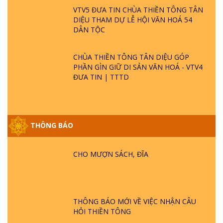
VTV5 ĐƯA TIN CHÙA THIỀN TÔNG TÂN
DIỆU THAM DỰ LỄ HỘI VĂN HOÁ 54
DÂN TỘC
CHÙA THIỀN TÔNG TÂN DIỆU GÓP
PHẦN GÌN GIỮ DI SẢN VĂN HOÁ - VTV4
ĐƯA TIN | TTTD
THÔNG BÁO
GIẢI ĐÁP ĐẶC BIỆT P25 - SUỐT 49 NĂM
PHẬT KHÔNG NÓI? HỘI LONG HOA LÀ
HỘI GÌ? TỬ VÌ ĐẠO
CHO MƯỢN SÁCH, ĐĨA
GIẢI ĐÁP ĐẶC BIỆT P24 - TÁNH PHẬT
ĐƯỢC HÌNH THÀNH NHƯ THẾ NÀO?
PHẬT GIỚI CÓ THỜI GIAN KHÔNG? |
THÔNG BÁO MỚI VỀ VIỆC NHẬN CÂU
TTTD
HỎI THIỀN TÔNG