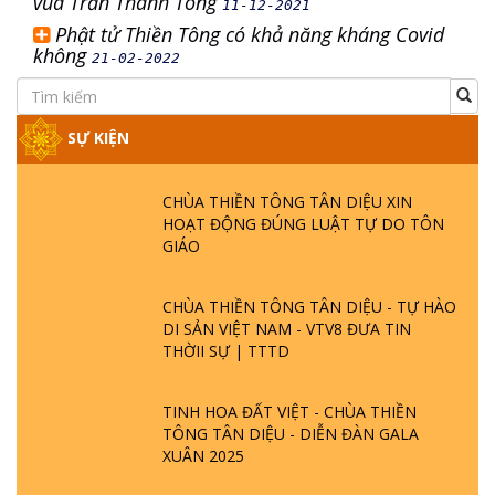
vua Trần Thánh Tông
11-12-2021
Phật tử Thiền Tông có khả năng kháng Covid
không
21-02-2022
SỰ KIỆN
CHÙA THIỀN TÔNG TÂN DIỆU XIN
HOẠT ĐỘNG ĐÚNG LUẬT TỰ DO TÔN
GIÁO
CHÙA THIỀN TÔNG TÂN DIỆU - TỰ HÀO
DI SẢN VIỆT NAM - VTV8 ĐƯA TIN
THỜII SỰ | TTTD
TINH HOA ĐẤT VIỆT - CHÙA THIỀN
TÔNG TÂN DIỆU - DIỄN ĐÀN GALA
XUÂN 2025