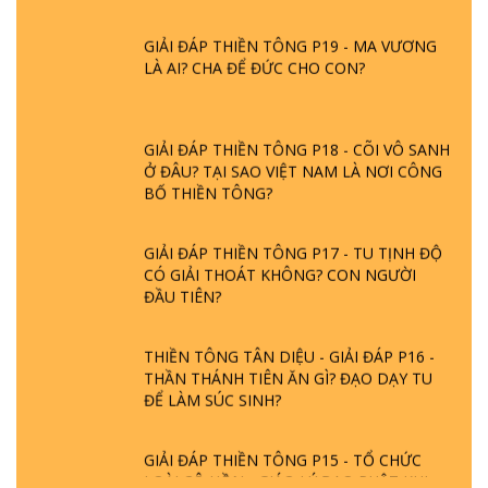
GIẢI ĐÁP THIỀN TÔNG P19 - MA VƯƠNG
LÀ AI? CHA ĐỂ ĐỨC CHO CON?
GIẢI ĐÁP THIỀN TÔNG P18 - CÕI VÔ SANH
Ở ĐÂU? TẠI SAO VIỆT NAM LÀ NƠI CÔNG
BỐ THIỀN TÔNG?
GIẢI ĐÁP THIỀN TÔNG P17 - TU TỊNH ĐỘ
CÓ GIẢI THOÁT KHÔNG? CON NGƯỜI
ĐẦU TIÊN?
THIỀN TÔNG TÂN DIỆU - GIẢI ĐÁP P16 -
THẦN THÁNH TIÊN ĂN GÌ? ĐẠO DẠY TU
ĐỂ LÀM SÚC SINH?
GIẢI ĐÁP THIỀN TÔNG P15 - TỔ CHỨC
LOÀI CÔ HỒN - GIÁO LÝ ĐẠO PHẬT KHI