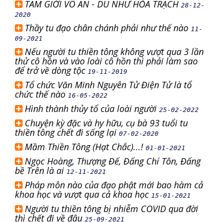
TAM GIỚI VÔ AN - DU NHƯ HỎA TRẠCH
28-12-
2020
Thầy tu đạo chân chánh phải như thế nào
11-
09-2021
Nếu người tu thiền tông không vượt qua 3 lần
thử cô hồn và vào loài cô hồn thì phải làm sao
để trở về dòng tộc
19-11-2019
Tổ chức Văn Minh Nguyên Tử Điện Tử là tổ
chức thế nào
16-05-2022
Hình thành thủy tổ của loài người
25-02-2022
Chuyện kỳ đặc và hy hữu, cụ bà 93 tuổi tu
thiền tông chết đi sống lại
07-02-2020
Mầm Thiền Tông (Hạt Chắc)...!
01-01-2021
Ngọc Hoàng, Thượng Đế, Đấng Chí Tôn, Đấng
bề Trên là ai
12-11-2021
Pháp môn nào của đạo phật mới bao hàm cả
khoa học và vượt qua cả khoa học
15-01-2021
Người tu thiền tông bị nhiễm COVID qua đời
thì chết đi về đâu
25-09-2021