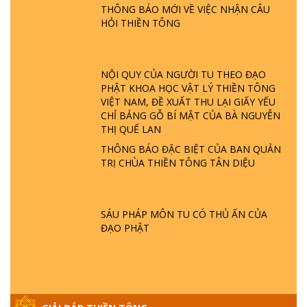
PHẬT GIỚI CÓ THỜI GIAN KHÔNG? |
THÔNG BÁO MỚI VỀ VIỆC NHẬN CÂU
TTTD
HỎI THIỀN TÔNG
GIẢI ĐÁP ĐẶC BIỆT P23 - THIÊN ĐÀNG Ở
ĐÂU? ĐỊA NGỤC Ở ĐÂU? ĐỨC CHÚA TRỜI
LÀ AI? QUỶ SA TĂNG? | TTTD
NỘI QUY CỦA NGƯỜI TU THEO ĐẠO
PHẬT KHOA HỌC VẬT LÝ THIỀN TÔNG
VIỆT NAM, ĐỀ XUẤT THU LẠI GIẤY YẾU
GIẢI ĐÁP THIỀN TÔNG ĐẶC BIỆT P22 - TẠI
CHỈ BẢNG GỖ BÍ MẬT CỦA BÀ NGUYỄN
SAO TRÁI ĐẤT NHIỀU THIÊN TAI - LŨ LỤT
THỊ QUẾ LAN
- HỎA HOẠN | TTTD
THÔNG BÁO ĐẶC BIỆT CỦA BAN QUẢN
TRỊ CHÙA THIỀN TÔNG TÂN DIỆU
GIẢI ĐÁP THIỀN TÔNG ĐẶC BIỆT P21 - TẠI
SAO ĐỨC PHẬT BƯỚC ĐI 7 BƯỚC TRÊN
HOA SEN ? | TTTD
SÁU PHÁP MÔN TU CÓ THỦ ẤN CỦA
ĐẠO PHẬT
GIẢI ĐÁP VỀ LỄ TIỄN THIỀN TÔNG SƯ
NGỌC LÂM VỀ PHẬT GIỚI
GIẢI ĐÁP THIỀN TÔNG ĐẶC BIỆT PHẦN 20