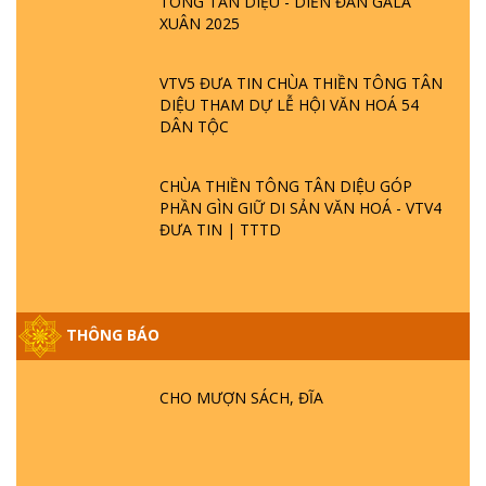
TÔNG TÂN DIỆU - DIỄN ĐÀN GALA
XUÂN 2025
VTV5 ĐƯA TIN CHÙA THIỀN TÔNG TÂN
DIỆU THAM DỰ LỄ HỘI VĂN HOÁ 54
DÂN TỘC
CHÙA THIỀN TÔNG TÂN DIỆU GÓP
PHẦN GÌN GIỮ DI SẢN VĂN HOÁ - VTV4
ĐƯA TIN | TTTD
THÔNG BÁO
GIẢI ĐÁP ĐẶC BIỆT P25 - SUỐT 49 NĂM
PHẬT KHÔNG NÓI? HỘI LONG HOA LÀ
HỘI GÌ? TỬ VÌ ĐẠO
CHO MƯỢN SÁCH, ĐĨA
GIẢI ĐÁP ĐẶC BIỆT P24 - TÁNH PHẬT
ĐƯỢC HÌNH THÀNH NHƯ THẾ NÀO?