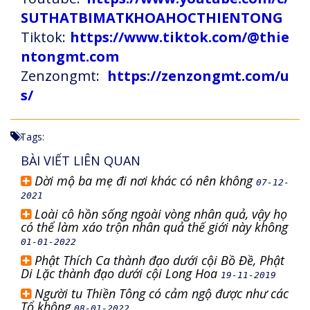
SUTHATBIMATKHOAHOCTHIENTONG
Tiktok:
https://www.tiktok.com/@thie
ntongmt.com
Zenzongmt:
https://zenzongmt.com/u
s/
Tags:
BÀI VIẾT LIÊN QUAN
Dời mộ ba mẹ đi nơi khác có nên không
07-12-
2021
Loài cô hồn sống ngoài vòng nhân quả, vậy họ
có thể làm xáo trộn nhân quả thế giới này không
01-01-2022
Phật Thích Ca thành đạo dưới cội Bồ Đề, Phật
Di Lặc thành đạo dưới cội Long Hoa
19-11-2019
Người tu Thiền Tông có cảm ngộ được như các
Tổ không
08-01-2022