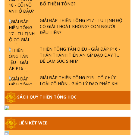
BỐ THIỀN TÔNG?
GIẢI ĐÁP THIỀN TÔNG P17 - TU TỊNH ĐỘ
CÓ GIẢI THOÁT KHÔNG? CON NGƯỜI
ĐẦU TIÊN?
THIỀN TÔNG TÂN DIỆU - GIẢI ĐÁP P16 -
THẦN THÁNH TIÊN ĂN GÌ? ĐẠO DẠY TU
ĐỂ LÀM SÚC SINH?
GIẢI ĐÁP THIỀN TÔNG P15 - TỔ CHỨC
LOÀI CÔ HỒN - GIÁO LÝ ĐẠO PHẬT KHI
NÀO XUẤT BẢN
SÁCH QUÝ THIỀN TÔNG HỌC
GIẢI ĐÁP THIỀN TÔNG ĐẶC BIỆT - P14 -
NGUỒN GỐC ÂM LỊCH DƯƠNG LỊCH -
TẦNG BÌNH LƯU LỚN ĐẾN ĐÂU
LIÊN KẾT WEB
GIẢI ĐÁP THIỀN TÔNG ĐẶC BIỆT - P13 -