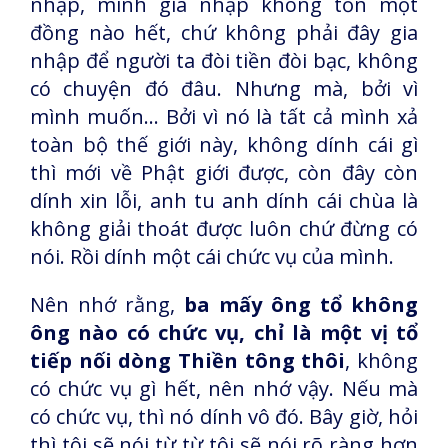
nhập, mình gia nhập không tốn một
đồng nào hết, chứ không phải đây gia
nhập để người ta đòi tiền đòi bạc, không
có chuyện đó đâu. Nhưng mà, bởi vì
mình muốn... Bởi vì nó là tất cả mình xả
toàn bộ thế giới này, không dính cái gì
thì mới về Phật giới được, còn đây còn
dính xin lỗi, anh tu anh dính cái chùa là
không giải thoát được luôn chứ đừng có
nói. Rồi dính một cái chức vụ của mình.
Nên nhớ rằng,
ba mấy ông tổ không
ông nào có chức vụ, chỉ là một vị tổ
tiếp nối dòng Thiền tông thôi
, không
có chức vụ gì hết, nên nhớ vậy. Nếu mà
có chức vụ, thì nó dính vô đó. Bây giờ, hỏi
thì tôi sẽ nói từ từ tôi sẽ nói rõ ràng hơn