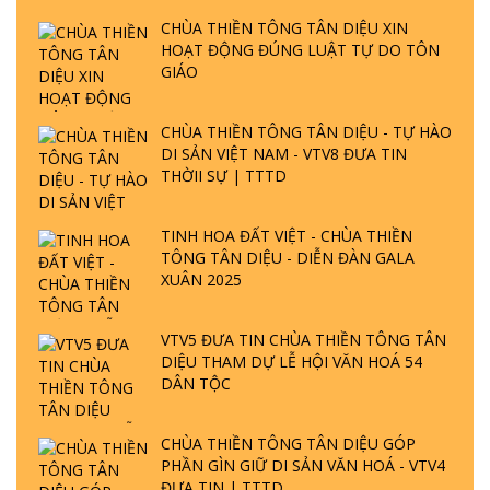
CHÙA THIỀN TÔNG TÂN DIỆU XIN
HOẠT ĐỘNG ĐÚNG LUẬT TỰ DO TÔN
GIÁO
CHÙA THIỀN TÔNG TÂN DIỆU - TỰ HÀO
DI SẢN VIỆT NAM - VTV8 ĐƯA TIN
THỜII SỰ | TTTD
TINH HOA ĐẤT VIỆT - CHÙA THIỀN
TÔNG TÂN DIỆU - DIỄN ĐÀN GALA
XUÂN 2025
VTV5 ĐƯA TIN CHÙA THIỀN TÔNG TÂN
DIỆU THAM DỰ LỄ HỘI VĂN HOÁ 54
DÂN TỘC
CHÙA THIỀN TÔNG TÂN DIỆU GÓP
PHẦN GÌN GIỮ DI SẢN VĂN HOÁ - VTV4
ĐƯA TIN | TTTD