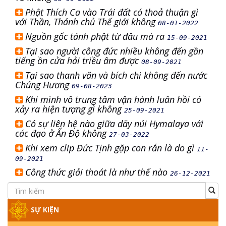
Phật Thích Ca vào Trái đất có thoả thuận gì
với Thần, Thánh chủ Thế giới không
08-01-2022
Nguồn gốc tánh phật từ đâu mà ra
15-09-2021
Tại sao người công đức nhiều không đến gần
tiếng ồn cửa hải triều âm được
08-09-2021
Tại sao thanh văn và bích chi không đến nước
Chúng Hương
09-08-2023
Khi mình vô trung tâm vận hành luân hồi có
xảy ra hiện tượng gì không
25-09-2021
Có sự liên hệ nào giữa dãy núi Hymalaya với
các đạo ở Ấn Độ không
27-03-2022
Khi xem clip Đức Tịnh gặp con rắn là do gì
11-
09-2021
Công thức giải thoát là như thế nào
26-12-2021
SỰ KIỆN