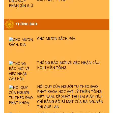
THÔNG BÁO
GIẢI ĐÁP ĐẶC BIỆT P25 - SUỐT 49 NĂM
PHẬT KHÔNG NÓI? HỘI LONG HOA LÀ
HỘI GÌ? TỬ VÌ ĐẠO
CHO MƯỢN SÁCH, ĐĨA
GIẢI ĐÁP ĐẶC BIỆT P24 - TÁNH PHẬT
ĐƯỢC HÌNH THÀNH NHƯ THẾ NÀO?
PHẬT GIỚI CÓ THỜI GIAN KHÔNG? |
THÔNG BÁO MỚI VỀ VIỆC NHẬN CÂU
TTTD
HỎI THIỀN TÔNG
GIẢI ĐÁP ĐẶC BIỆT P23 - THIÊN ĐÀNG Ở
ĐÂU? ĐỊA NGỤC Ở ĐÂU? ĐỨC CHÚA TRỜI
LÀ AI? QUỶ SA TĂNG? | TTTD
NỘI QUY CỦA NGƯỜI TU THEO ĐẠO
PHẬT KHOA HỌC VẬT LÝ THIỀN TÔNG
GIẢI ĐÁP THIỀN TÔNG ĐẶC BIỆT P22 - TẠI
VIỆT NAM, ĐỀ XUẤT THU LẠI GIẤY YẾU
SAO TRÁI ĐẤT NHIỀU THIÊN TAI - LŨ LỤT
CHỈ BẢNG GỖ BÍ MẬT CỦA BÀ NGUYỄN
- HỎA HOẠN | TTTD
THỊ QUẾ LAN