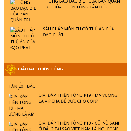
THÔNG BÁO ĐẶC BIỆT CỦA BAN QUẢN
TRỊ CHÙA THIỀN TÔNG TÂN DIỆU
GIẢI ĐÁP THIỀN TÔNG ĐẶC BIỆT P21 - TẠI
SAO ĐỨC PHẬT BƯỚC ĐI 7 BƯỚC TRÊN
HOA SEN ? | TTTD
SÁU PHÁP MÔN TU CÓ THỦ ẤN CỦA
ĐẠO PHẬT
GIẢI ĐÁP VỀ LỄ TIỄN THIỀN TÔNG SƯ
NGỌC LÂM VỀ PHẬT GIỚI
GIẢI ĐÁP THIỀN TÔNG ĐẶC BIỆT PHẦN 20
GIẢI ĐÁP THIỀN TÔNG
- BÁC NGUYỄN NHÂN LÀ AI? PHIỀN NÃO
DO ĐÂU MÀ CÓ?
GIẢI ĐÁP THIỀN TÔNG P19 - MA VƯƠNG
LÀ AI? CHA ĐỂ ĐỨC CHO CON?
GIẢI ĐÁP THIỀN TÔNG P18 - CÕI VÔ SANH
Ở ĐÂU? TẠI SAO VIỆT NAM LÀ NƠI CÔNG