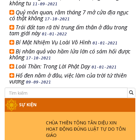
không tu
11-09-2021
Quỷ môn quan, rằm tháng 7 mở cửa địa ngục
có thật không
17-10-2021
Trái đất tan rã thì trung ấm thân ở đâu trong
tam giới này
01-01-2022
Bí Mật Nhiệm Vụ Loài Vô Hình
01-01-2021
Bị nhân quả vào hầm lửa lớn có sám hối được
không
17-10-2021
Loài Thần: Trong Lời Phật Dạy
01-01-2021
Hố đen nằm ở đâu, việc làm của trời tứ thiên
vương
09-09-2021
SỰ KIỆN
CHÙA THIỀN TÔNG TÂN DIỆU XIN
HOẠT ĐỘNG ĐÚNG LUẬT TỰ DO TÔN
GIÁO