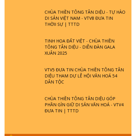
CHÙA THIỀN TÔNG TÂN DIỆU - TỰ HÀO
DI SẢN VIỆT NAM - VTV8 ĐƯA TIN
THỜII SỰ | TTTD
TINH HOA ĐẤT VIỆT - CHÙA THIỀN
TÔNG TÂN DIỆU - DIỄN ĐÀN GALA
XUÂN 2025
VTV5 ĐƯA TIN CHÙA THIỀN TÔNG TÂN
DIỆU THAM DỰ LỄ HỘI VĂN HOÁ 54
DÂN TỘC
CHÙA THIỀN TÔNG TÂN DIỆU GÓP
PHẦN GÌN GIỮ DI SẢN VĂN HOÁ - VTV4
ĐƯA TIN | TTTD