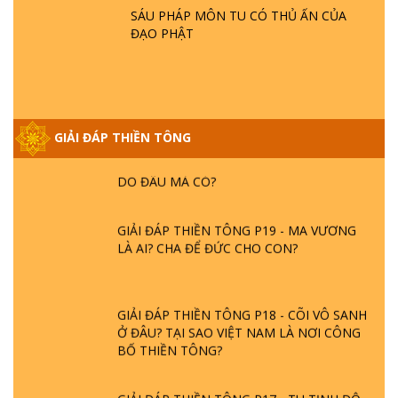
HOA SEN ? | TTTD
SÁU PHÁP MÔN TU CÓ THỦ ẤN CỦA
ĐẠO PHẬT
GIẢI ĐÁP VỀ LỄ TIỄN THIỀN TÔNG SƯ
NGỌC LÂM VỀ PHẬT GIỚI
GIẢI ĐÁP THIỀN TÔNG
GIẢI ĐÁP THIỀN TÔNG ĐẶC BIỆT PHẦN 20
- BÁC NGUYỄN NHÂN LÀ AI? PHIỀN NÃO
DO ĐÂU MÀ CÓ?
GIẢI ĐÁP THIỀN TÔNG P19 - MA VƯƠNG
LÀ AI? CHA ĐỂ ĐỨC CHO CON?
GIẢI ĐÁP THIỀN TÔNG P18 - CÕI VÔ SANH
Ở ĐÂU? TẠI SAO VIỆT NAM LÀ NƠI CÔNG
BỐ THIỀN TÔNG?
GIẢI ĐÁP THIỀN TÔNG P17 - TU TỊNH ĐỘ