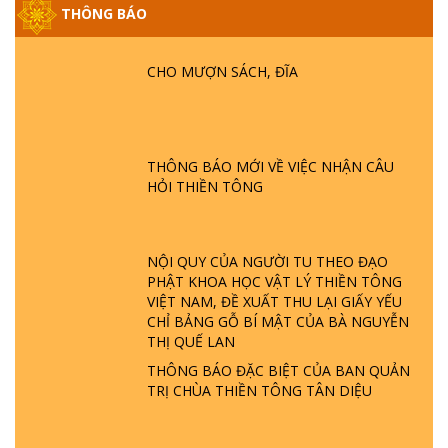
THÔNG BÁO
GIẢI ĐÁP ĐẶC BIỆT P25 - SUỐT 49 NĂM
PHẬT KHÔNG NÓI? HỘI LONG HOA LÀ
CHO MƯỢN SÁCH, ĐĨA
HỘI GÌ? TỬ VÌ ĐẠO
GIẢI ĐÁP ĐẶC BIỆT P24 - TÁNH PHẬT
ĐƯỢC HÌNH THÀNH NHƯ THẾ NÀO?
THÔNG BÁO MỚI VỀ VIỆC NHẬN CÂU
PHẬT GIỚI CÓ THỜI GIAN KHÔNG? |
HỎI THIỀN TÔNG
TTTD
GIẢI ĐÁP ĐẶC BIỆT P23 - THIÊN ĐÀNG Ở
ĐÂU? ĐỊA NGỤC Ở ĐÂU? ĐỨC CHÚA TRỜI
NỘI QUY CỦA NGƯỜI TU THEO ĐẠO
LÀ AI? QUỶ SA TĂNG? | TTTD
PHẬT KHOA HỌC VẬT LÝ THIỀN TÔNG
VIỆT NAM, ĐỀ XUẤT THU LẠI GIẤY YẾU
GIẢI ĐÁP THIỀN TÔNG ĐẶC BIỆT P22 - TẠI
CHỈ BẢNG GỖ BÍ MẬT CỦA BÀ NGUYỄN
SAO TRÁI ĐẤT NHIỀU THIÊN TAI - LŨ LỤT
THỊ QUẾ LAN
- HỎA HOẠN | TTTD
THÔNG BÁO ĐẶC BIỆT CỦA BAN QUẢN
TRỊ CHÙA THIỀN TÔNG TÂN DIỆU
GIẢI ĐÁP THIỀN TÔNG ĐẶC BIỆT P21 - TẠI
SAO ĐỨC PHẬT BƯỚC ĐI 7 BƯỚC TRÊN