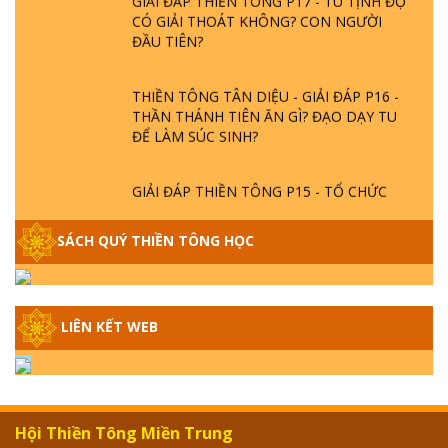
CÓ GIẢI THOÁT KHÔNG? CON NGƯỜI
ĐẦU TIÊN?
THIỀN TÔNG TÂN DIỆU - GIẢI ĐÁP P16 -
THẦN THÁNH TIÊN ĂN GÌ? ĐẠO DẠY TU
ĐỂ LÀM SÚC SINH?
GIẢI ĐÁP THIỀN TÔNG P15 - TỔ CHỨC
LOÀI CÔ HỒN - GIÁO LÝ ĐẠO PHẬT KHI
NÀO XUẤT BẢN
SÁCH QUÝ THIỀN TÔNG HỌC
GIẢI ĐÁP THIỀN TÔNG ĐẶC BIỆT - P14 -
NGUỒN GỐC ÂM LỊCH DƯƠNG LỊCH -
TẦNG BÌNH LƯU LỚN ĐẾN ĐÂU
LIÊN KẾT WEB
GIẢI ĐÁP THIỀN TÔNG ĐẶC BIỆT - P13 -
CON NGƯỜI TU THÀNH PHẬT ĐƯỢC
KHÔNG? XÁ LỢI PHẬT THẬT - GIẢ | TTTD
Hội Thiền Tông Miền Trung