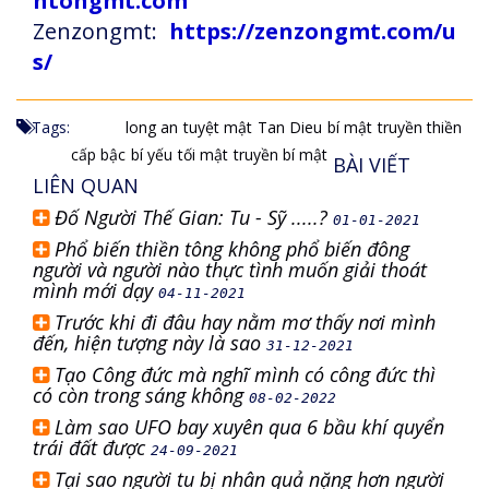
ntongmt.com
Zenzongmt:
https://zenzongmt.com/u
s/
Tags:
long an
tuyệt mật
Tan Dieu
bí mật
truyền thiền
cấp bậc
bí yếu
tối mật
truyền bí mật
BÀI VIẾT
LIÊN QUAN
Đố Người Thế Gian: Tu - Sỹ .....?
01-01-2021
Phổ biến thiền tông không phổ biến đông
người và người nào thực tình muốn giải thoát
mình mới dạy
04-11-2021
Trước khi đi đâu hay nằm mơ thấy nơi mình
đến, hiện tượng này là sao
31-12-2021
Tạo Công đức mà nghĩ mình có công đức thì
có còn trong sáng không
08-02-2022
Làm sao UFO bay xuyên qua 6 bầu khí quyển
trái đất được
24-09-2021
Tại sao người tu bị nhân quả nặng hơn người