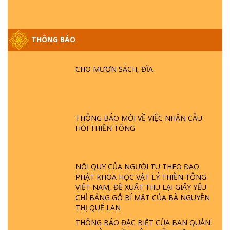
THÔNG BÁO
GIẢI ĐÁP ĐẶC BIỆT P25 - SUỐT 49 NĂM
PHẬT KHÔNG NÓI? HỘI LONG HOA LÀ
HỘI GÌ? TỬ VÌ ĐẠO
CHO MƯỢN SÁCH, ĐĨA
GIẢI ĐÁP ĐẶC BIỆT P24 - TÁNH PHẬT
ĐƯỢC HÌNH THÀNH NHƯ THẾ NÀO?
PHẬT GIỚI CÓ THỜI GIAN KHÔNG? |
THÔNG BÁO MỚI VỀ VIỆC NHẬN CÂU
TTTD
HỎI THIỀN TÔNG
GIẢI ĐÁP ĐẶC BIỆT P23 - THIÊN ĐÀNG Ở
ĐÂU? ĐỊA NGỤC Ở ĐÂU? ĐỨC CHÚA TRỜI
LÀ AI? QUỶ SA TĂNG? | TTTD
NỘI QUY CỦA NGƯỜI TU THEO ĐẠO
PHẬT KHOA HỌC VẬT LÝ THIỀN TÔNG
VIỆT NAM, ĐỀ XUẤT THU LẠI GIẤY YẾU
GIẢI ĐÁP THIỀN TÔNG ĐẶC BIỆT P22 - TẠI
CHỈ BẢNG GỖ BÍ MẬT CỦA BÀ NGUYỄN
SAO TRÁI ĐẤT NHIỀU THIÊN TAI - LŨ LỤT
THỊ QUẾ LAN
- HỎA HOẠN | TTTD
THÔNG BÁO ĐẶC BIỆT CỦA BAN QUẢN