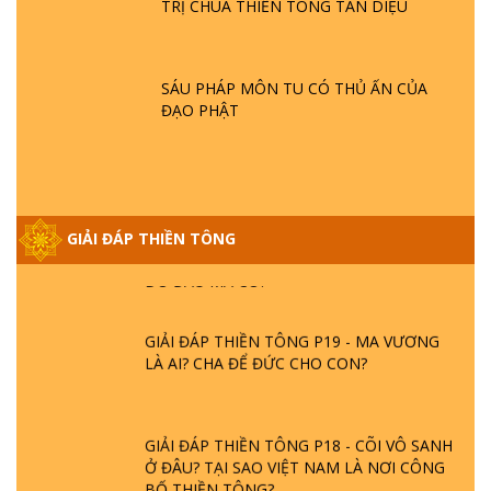
TRỊ CHÙA THIỀN TÔNG TÂN DIỆU
GIẢI ĐÁP THIỀN TÔNG ĐẶC BIỆT P21 - TẠI
SAO ĐỨC PHẬT BƯỚC ĐI 7 BƯỚC TRÊN
HOA SEN ? | TTTD
SÁU PHÁP MÔN TU CÓ THỦ ẤN CỦA
ĐẠO PHẬT
GIẢI ĐÁP VỀ LỄ TIỄN THIỀN TÔNG SƯ
NGỌC LÂM VỀ PHẬT GIỚI
GIẢI ĐÁP THIỀN TÔNG ĐẶC BIỆT PHẦN 20
GIẢI ĐÁP THIỀN TÔNG
- BÁC NGUYỄN NHÂN LÀ AI? PHIỀN NÃO
DO ĐÂU MÀ CÓ?
GIẢI ĐÁP THIỀN TÔNG P19 - MA VƯƠNG
LÀ AI? CHA ĐỂ ĐỨC CHO CON?
GIẢI ĐÁP THIỀN TÔNG P18 - CÕI VÔ SANH
Ở ĐÂU? TẠI SAO VIỆT NAM LÀ NƠI CÔNG
BỐ THIỀN TÔNG?