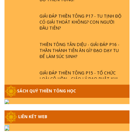
GIẢI ĐÁP THIỀN TÔNG P17 - TU TỊNH ĐỘ
CÓ GIẢI THOÁT KHÔNG? CON NGƯỜI
ĐẦU TIÊN?
THIỀN TÔNG TÂN DIỆU - GIẢI ĐÁP P16 -
THẦN THÁNH TIÊN ĂN GÌ? ĐẠO DẠY TU
ĐỂ LÀM SÚC SINH?
GIẢI ĐÁP THIỀN TÔNG P15 - TỔ CHỨC
LOÀI CÔ HỒN - GIÁO LÝ ĐẠO PHẬT KHI
NÀO XUẤT BẢN
SÁCH QUÝ THIỀN TÔNG HỌC
GIẢI ĐÁP THIỀN TÔNG ĐẶC BIỆT - P14 -
NGUỒN GỐC ÂM LỊCH DƯƠNG LỊCH -
TẦNG BÌNH LƯU LỚN ĐẾN ĐÂU
LIÊN KẾT WEB
GIẢI ĐÁP THIỀN TÔNG ĐẶC BIỆT - P13 -
CON NGƯỜI TU THÀNH PHẬT ĐƯỢC