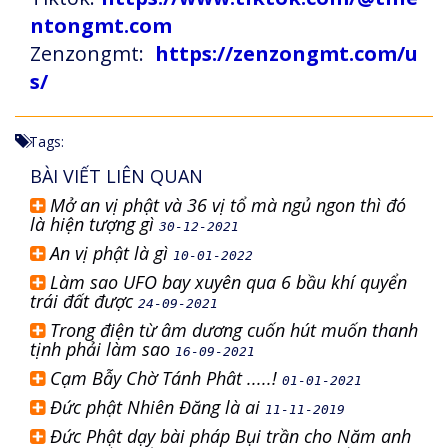
ntongmt.com
Zenzongmt:
https://zenzongmt.com/u
s/
Tags:
BÀI VIẾT LIÊN QUAN
Mở an vị phật và 36 vị tổ mà ngủ ngon thì đó
là hiện tượng gì
30-12-2021
An vị phật là gì
10-01-2022
Làm sao UFO bay xuyên qua 6 bầu khí quyển
trái đất được
24-09-2021
Trong điện từ âm dương cuốn hút muốn thanh
tịnh phải làm sao
16-09-2021
Cạm Bẫy Chờ Tánh Phât .....!
01-01-2021
Đức phật Nhiên Đăng là ai
11-11-2019
Đức Phật dạy bài pháp Bụi trần cho Năm anh