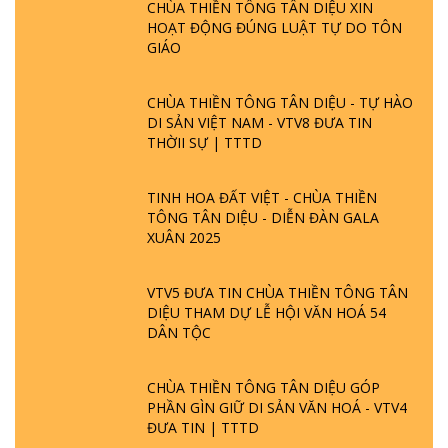
CHÙA THIỀN TÔNG TÂN DIỆU XIN
HOẠT ĐỘNG ĐÚNG LUẬT TỰ DO TÔN
GIÁO
CHÙA THIỀN TÔNG TÂN DIỆU - TỰ HÀO
DI SẢN VIỆT NAM - VTV8 ĐƯA TIN
THỜII SỰ | TTTD
TINH HOA ĐẤT VIỆT - CHÙA THIỀN
TÔNG TÂN DIỆU - DIỄN ĐÀN GALA
XUÂN 2025
VTV5 ĐƯA TIN CHÙA THIỀN TÔNG TÂN
DIỆU THAM DỰ LỄ HỘI VĂN HOÁ 54
DÂN TỘC
CHÙA THIỀN TÔNG TÂN DIỆU GÓP
PHẦN GÌN GIỮ DI SẢN VĂN HOÁ - VTV4
ĐƯA TIN | TTTD