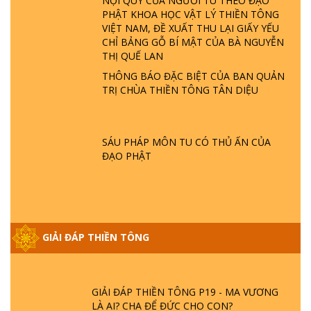
NỘI QUY CỦA NGƯỜI TU THEO ĐẠO
PHẬT KHOA HỌC VẬT LÝ THIỀN TÔNG
GIẢI ĐÁP THIỀN TÔNG ĐẶC BIỆT P22 - TẠI
VIỆT NAM, ĐỀ XUẤT THU LẠI GIẤY YẾU
SAO TRÁI ĐẤT NHIỀU THIÊN TAI - LŨ LỤT
CHỈ BẢNG GỖ BÍ MẬT CỦA BÀ NGUYỄN
- HỎA HOẠN | TTTD
THỊ QUẾ LAN
THÔNG BÁO ĐẶC BIỆT CỦA BAN QUẢN
GIẢI ĐÁP THIỀN TÔNG ĐẶC BIỆT P21 - TẠI
TRỊ CHÙA THIỀN TÔNG TÂN DIỆU
SAO ĐỨC PHẬT BƯỚC ĐI 7 BƯỚC TRÊN
HOA SEN ? | TTTD
SÁU PHÁP MÔN TU CÓ THỦ ẤN CỦA
GIẢI ĐÁP VỀ LỄ TIỄN THIỀN TÔNG SƯ
ĐẠO PHẬT
NGỌC LÂM VỀ PHẬT GIỚI
GIẢI ĐÁP THIỀN TÔNG ĐẶC BIỆT PHẦN 20
- BÁC NGUYỄN NHÂN LÀ AI? PHIỀN NÃO
GIẢI ĐÁP THIỀN TÔNG
DO ĐÂU MÀ CÓ?
GIẢI ĐÁP THIỀN TÔNG P19 - MA VƯƠNG
LÀ AI? CHA ĐỂ ĐỨC CHO CON?