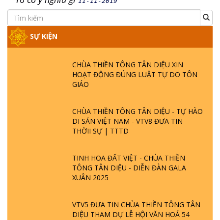
11-11-2019
SỰ KIỆN
CHÙA THIỀN TÔNG TÂN DIỆU XIN
HOẠT ĐỘNG ĐÚNG LUẬT TỰ DO TÔN
GIÁO
CHÙA THIỀN TÔNG TÂN DIỆU - TỰ HÀO
DI SẢN VIỆT NAM - VTV8 ĐƯA TIN
THỜII SỰ | TTTD
TINH HOA ĐẤT VIỆT - CHÙA THIỀN
TÔNG TÂN DIỆU - DIỄN ĐÀN GALA
XUÂN 2025
VTV5 ĐƯA TIN CHÙA THIỀN TÔNG TÂN
DIỆU THAM DỰ LỄ HỘI VĂN HOÁ 54