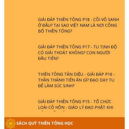
GIẢI ĐÁP THIỀN TÔNG P18 - CÕI VÔ SANH
Ở ĐÂU? TẠI SAO VIỆT NAM LÀ NƠI CÔNG
BỐ THIỀN TÔNG?
GIẢI ĐÁP THIỀN TÔNG P17 - TU TỊNH ĐỘ
CÓ GIẢI THOÁT KHÔNG? CON NGƯỜI
ĐẦU TIÊN?
THIỀN TÔNG TÂN DIỆU - GIẢI ĐÁP P16 -
THẦN THÁNH TIÊN ĂN GÌ? ĐẠO DẠY TU
ĐỂ LÀM SÚC SINH?
GIẢI ĐÁP THIỀN TÔNG P15 - TỔ CHỨC
LOÀI CÔ HỒN - GIÁO LÝ ĐẠO PHẬT KHI
NÀO XUẤT BẢN
SÁCH QUÝ THIỀN TÔNG HỌC
GIẢI ĐÁP THIỀN TÔNG ĐẶC BIỆT - P14 -