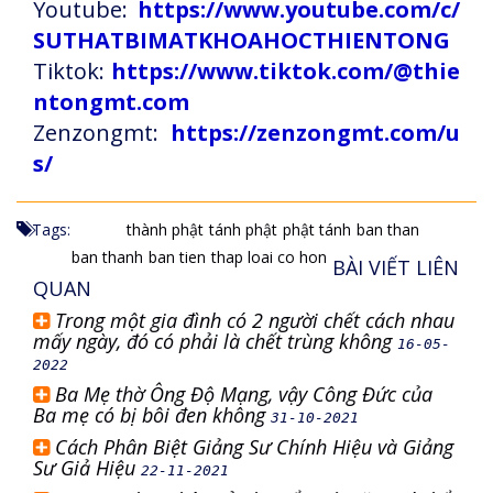
Youtube:
https://www.youtube.com/c/
SUTHATBIMATKHOAHOCTHIENTONG
Tiktok:
https://www.tiktok.com/@thie
ntongmt.com
Zenzongmt:
https://zenzongmt.com/u
s/
Tags:
thành phật
tánh phật
phật tánh
ban than
ban thanh
ban tien
thap loai co hon
BÀI VIẾT LIÊN
QUAN
Trong một gia đình có 2 người chết cách nhau
mấy ngày, đó có phải là chết trùng không
16-05-
2022
Ba Mẹ thờ Ông Độ Mạng, vậy Công Đức của
Ba mẹ có bị bôi đen không
31-10-2021
Cách Phân Biệt Giảng Sư Chính Hiệu và Giảng
Sư Giả Hiệu
22-11-2021