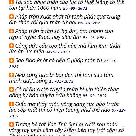
Tại sao nhục thân của lục tổ Huệ Năng có thể
tồn tại hơn 1000 năm
25-09-2021
Pháp trần xuất phát từ tánh phật qua trung
ấm thân rồi qua thân tứ đại
06-10-2021
Pháp trần ở tần số hạ âm, âm thanh con
người nghe được, hay siêu âm
07-10-2021
Công đức cấu tạo thế nào mà làm kim thân
lúc ẩn lúc hiện
04-06-2023
Sao Đạo Phật có đến 6 pháp môn tu
22-11-
2021
Nếu công đức bị bôi đen thì làm sao tâm
mình được sáng
11-01-2022
Có ai ăn cướp truyền thừa bí kíp thiền tông
đăng ký bản quyền nữa không
05-09-2021
Giấc mơ thấy màu vàng sáng rực báo trước
lúc sắp mất thì có hiện tượng như thế nào
07-12-
2021
Tượng bồ tát Văn Thù Sư Lợi cưỡi sơn màu
vàng tay phải cầm cây kiếm bén tay trái cầm số
16 có ý nghĩa gì