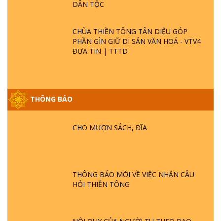
DÂN TỘC
CHÙA THIỀN TÔNG TÂN DIỆU GÓP
PHẦN GÌN GIỮ DI SẢN VĂN HOÁ - VTV4
ĐƯA TIN | TTTD
GIẢI ĐÁP ĐẶC BIỆT P25 - SUỐT 49 NĂM
THÔNG BÁO
PHẬT KHÔNG NÓI? HỘI LONG HOA LÀ
HỘI GÌ? TỬ VÌ ĐẠO
CHO MƯỢN SÁCH, ĐĨA
GIẢI ĐÁP ĐẶC BIỆT P24 - TÁNH PHẬT
ĐƯỢC HÌNH THÀNH NHƯ THẾ NÀO?
PHẬT GIỚI CÓ THỜI GIAN KHÔNG? |
TTTD
THÔNG BÁO MỚI VỀ VIỆC NHẬN CÂU
HỎI THIỀN TÔNG
GIẢI ĐÁP ĐẶC BIỆT P23 - THIÊN ĐÀNG Ở
ĐÂU? ĐỊA NGỤC Ở ĐÂU? ĐỨC CHÚA TRỜI
LÀ AI? QUỶ SA TĂNG? | TTTD