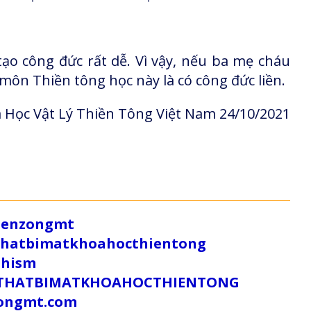
ạo công đức rất dễ. Vì vậy, nếu ba mẹ cháu
ôn Thiền tông học này là có công đức liền.
 Học Vật Lý Thiền Tông Việt Nam 24/10/2021
/zenzongmt
uthatbimatkhoahocthientong
dhism
/SUTHATBIMATKHOAHOCTHIENTONG
tongmt.com