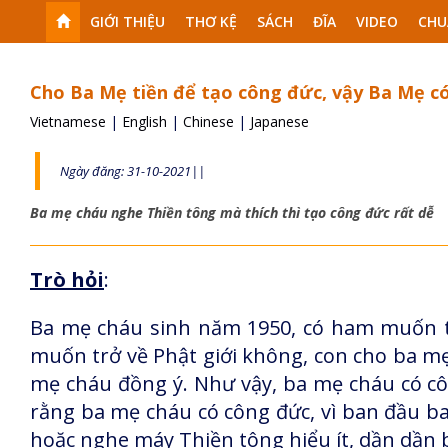
GIỚI THIỆU
THƠ KỆ
SÁCH
ĐĨA
VIDEO
CHU
Cho Ba Mẹ tiền để tạo công đức, vậy Ba Mẹ c
Vietnamese
|
English
|
Chinese
|
Japanese
Ngày đăng: 31-10-2021||
Ba mẹ cháu nghe Thiền tông mà thích thì tạo công đức rất dễ
Trò hỏi
:
Ba mẹ cháu sinh năm 1950, có ham muốn tr
muốn trở về Phật giới không, con cho ba mẹ
mẹ cháu đồng ý. Như vậy, ba mẹ cháu có c
rằng ba mẹ cháu có công đức, vì ban đầu ba
hoặc nghe máy Thiền tông hiểu ít, dần dần 