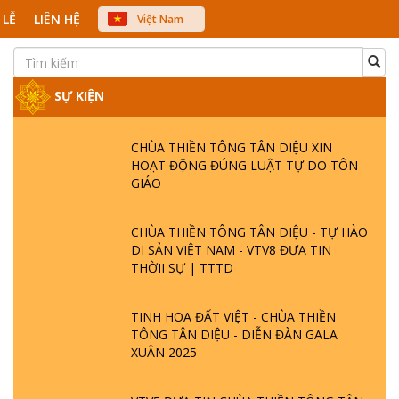
 LỄ
LIÊN HỆ
Việt Nam
中文
English
Japanese
SỰ KIỆN
CHÙA THIỀN TÔNG TÂN DIỆU XIN
HOẠT ĐỘNG ĐÚNG LUẬT TỰ DO TÔN
GIÁO
CHÙA THIỀN TÔNG TÂN DIỆU - TỰ HÀO
DI SẢN VIỆT NAM - VTV8 ĐƯA TIN
THỜII SỰ | TTTD
TINH HOA ĐẤT VIỆT - CHÙA THIỀN
TÔNG TÂN DIỆU - DIỄN ĐÀN GALA
XUÂN 2025