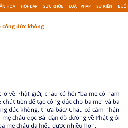
ẨN HOÁ
HỎI-ĐÁP
SỨC KHỎE
LUẬT PHÁP
SỰ KIỆN
BUỔI
ó công đức không
ở về Phật giới, cháu có hỏi “ba mẹ có ham
 chút tiền để tạo công đức cho ba mẹ” và ba
ông đức không, thưa bác? Cháu có cảm nhận
 mẹ cháu đọc Bài dặn dò đường về Phật giới
ba mẹ cháu đã hiểu được nhiều hơn.