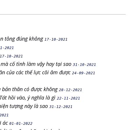
iền tông đúng không
17-10-2021
1-2021
17-10-2021
mà cố tình làm vậy hay tại sao
31-10-2021
ân của các thế lực cõi âm được
24-09-2021
ủa bản thân có được không
28-12-2021
át hồi vào, ý nghĩa là gì
22-11-2021
hiện tượng này là sao
31-12-2021
2021
ời ác
01-01-2022