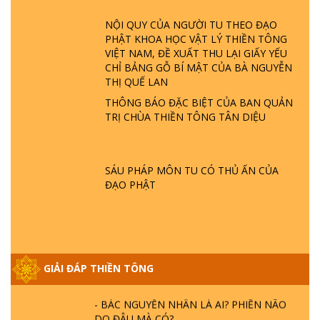
GIẢI ĐÁP ĐẶC BIỆT P23 - THIÊN ĐÀNG Ở
NỘI QUY CỦA NGƯỜI TU THEO ĐẠO
ĐÂU? ĐỊA NGỤC Ở ĐÂU? ĐỨC CHÚA TRỜI
PHẬT KHOA HỌC VẬT LÝ THIỀN TÔNG
LÀ AI? QUỶ SA TĂNG? | TTTD
VIỆT NAM, ĐỀ XUẤT THU LẠI GIẤY YẾU
CHỈ BẢNG GỖ BÍ MẬT CỦA BÀ NGUYỄN
GIẢI ĐÁP THIỀN TÔNG ĐẶC BIỆT P22 - TẠI
THỊ QUẾ LAN
SAO TRÁI ĐẤT NHIỀU THIÊN TAI - LŨ LỤT
THÔNG BÁO ĐẶC BIỆT CỦA BAN QUẢN
- HỎA HOẠN | TTTD
TRỊ CHÙA THIỀN TÔNG TÂN DIỆU
GIẢI ĐÁP THIỀN TÔNG ĐẶC BIỆT P21 - TẠI
SAO ĐỨC PHẬT BƯỚC ĐI 7 BƯỚC TRÊN
SÁU PHÁP MÔN TU CÓ THỦ ẤN CỦA
HOA SEN ? | TTTD
ĐẠO PHẬT
GIẢI ĐÁP VỀ LỄ TIỄN THIỀN TÔNG SƯ
NGỌC LÂM VỀ PHẬT GIỚI
GIẢI ĐÁP THIỀN TÔNG
GIẢI ĐÁP THIỀN TÔNG ĐẶC BIỆT PHẦN 20
- BÁC NGUYỄN NHÂN LÀ AI? PHIỀN NÃO
DO ĐÂU MÀ CÓ?