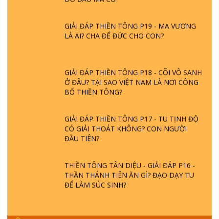
GIẢI ĐÁP THIỀN TÔNG P19 - MA VƯƠNG
LÀ AI? CHA ĐỂ ĐỨC CHO CON?
GIẢI ĐÁP THIỀN TÔNG P18 - CÕI VÔ SANH
Ở ĐÂU? TẠI SAO VIỆT NAM LÀ NƠI CÔNG
BỐ THIỀN TÔNG?
GIẢI ĐÁP THIỀN TÔNG P17 - TU TỊNH ĐỘ
CÓ GIẢI THOÁT KHÔNG? CON NGƯỜI
ĐẦU TIÊN?
THIỀN TÔNG TÂN DIỆU - GIẢI ĐÁP P16 -
THẦN THÁNH TIÊN ĂN GÌ? ĐẠO DẠY TU
ĐỂ LÀM SÚC SINH?
GIẢI ĐÁP THIỀN TÔNG P15 - TỔ CHỨC
LOÀI CÔ HỒN - GIÁO LÝ ĐẠO PHẬT KHI