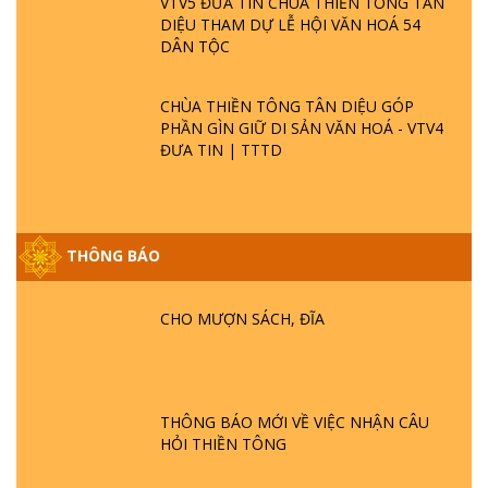
VTV5 ĐƯA TIN CHÙA THIỀN TÔNG TÂN
DIỆU THAM DỰ LỄ HỘI VĂN HOÁ 54
DÂN TỘC
CHÙA THIỀN TÔNG TÂN DIỆU GÓP
PHẦN GÌN GIỮ DI SẢN VĂN HOÁ - VTV4
ĐƯA TIN | TTTD
THÔNG BÁO
GIẢI ĐÁP ĐẶC BIỆT P25 - SUỐT 49 NĂM
CHO MƯỢN SÁCH, ĐĨA
PHẬT KHÔNG NÓI? HỘI LONG HOA LÀ
HỘI GÌ? TỬ VÌ ĐẠO
GIẢI ĐÁP ĐẶC BIỆT P24 - TÁNH PHẬT
THÔNG BÁO MỚI VỀ VIỆC NHẬN CÂU
ĐƯỢC HÌNH THÀNH NHƯ THẾ NÀO?
HỎI THIỀN TÔNG
PHẬT GIỚI CÓ THỜI GIAN KHÔNG? |
TTTD