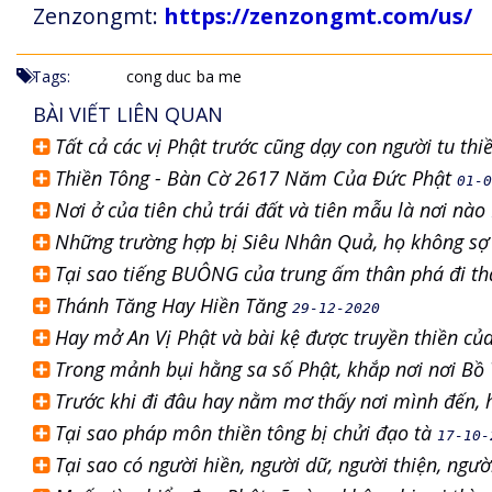
Zenzongmt:
https://zenzongmt.com/us/
Tags:
cong duc
ba me
BÀI VIẾT LIÊN QUAN
Tất cả các vị Phật trước cũng dạy con người tu th
Thiền Tông - Bàn Cờ 2617 Năm Của Đức Phật
01-0
Nơi ở của tiên chủ trái đất và tiên mẫu là nơi nào
Những trường hợp bị Siêu Nhân Quả, họ không sợ 
Tại sao tiếng BUÔNG của trung ấm thân phá đi th
Thánh Tăng Hay Hiền Tăng
29-12-2020
Hay mở An Vị Phật và bài kệ được truyền thiền c
Trong mảnh bụi hằng sa số Phật, khắp nơi nơi Bồ T
Trước khi đi đâu hay nằm mơ thấy nơi mình đến, 
Tại sao pháp môn thiền tông bị chửi đạo tà
17-10-
Tại sao có người hiền, người dữ, người thiện, ngư