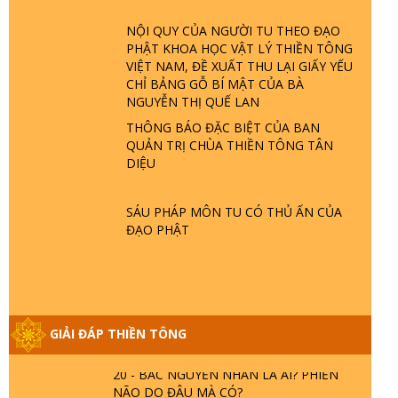
GIẢI ĐÁP ĐẶC BIỆT P23 - THIÊN ĐÀNG Ở
ĐÂU? ĐỊA NGỤC Ở ĐÂU? ĐỨC CHÚA
NỘI QUY CỦA NGƯỜI TU THEO ĐẠO
TRỜI LÀ AI? QUỶ SA TĂNG? | TTTD
PHẬT KHOA HỌC VẬT LÝ THIỀN TÔNG
VIỆT NAM, ĐỀ XUẤT THU LẠI GIẤY YẾU
CHỈ BẢNG GỖ BÍ MẬT CỦA BÀ
GIẢI ĐÁP THIỀN TÔNG ĐẶC BIỆT P22 -
NGUYỄN THỊ QUẾ LAN
TẠI SAO TRÁI ĐẤT NHIỀU THIÊN TAI - LŨ
THÔNG BÁO ĐẶC BIỆT CỦA BAN
LỤT - HỎA HOẠN | TTTD
QUẢN TRỊ CHÙA THIỀN TÔNG TÂN
DIỆU
GIẢI ĐÁP THIỀN TÔNG ĐẶC BIỆT P21 -
TẠI SAO ĐỨC PHẬT BƯỚC ĐI 7 BƯỚC
SÁU PHÁP MÔN TU CÓ THỦ ẤN CỦA
TRÊN HOA SEN ? | TTTD
ĐẠO PHẬT
GIẢI ĐÁP VỀ LỄ TIỄN THIỀN TÔNG SƯ
NGỌC LÂM VỀ PHẬT GIỚI
GIẢI ĐÁP THIỀN TÔNG
GIẢI ĐÁP THIỀN TÔNG ĐẶC BIỆT PHẦN
20 - BÁC NGUYỄN NHÂN LÀ AI? PHIỀN
NÃO DO ĐÂU MÀ CÓ?