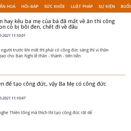
ẨN HOÁ
HỎI-ĐÁP
SỨC KHỎE
LUẬT PHÁP
SỰ KIỆN
BUỔI
n hay kêu ba mẹ của bà đã mất về ăn thì công
n có bị bôi đen, chết đi về đâu
0-2021 11:10:01
người trước khi mất thì phải có công đức sáng thì vị thần
iao cho Ban Nghi lễ thần - thánh - tiên tiễn
ền để tạo công đức, vậy Ba Mẹ có công đức
0-2021 11:10:47
ghe Thiền tông mà thích thì tạo công đức rất dễ