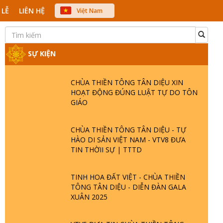
 LỄ
LIÊN HỆ
Việt Nam
中文
English
Japanese
SỰ KIỆN
CHÙA THIỀN TÔNG TÂN DIỆU XIN
HOẠT ĐỘNG ĐÚNG LUẬT TỰ DO TÔN
GIÁO
CHÙA THIỀN TÔNG TÂN DIỆU - TỰ
HÀO DI SẢN VIỆT NAM - VTV8 ĐƯA
TIN THỜII SỰ | TTTD
TINH HOA ĐẤT VIỆT - CHÙA THIỀN
TÔNG TÂN DIỆU - DIỄN ĐÀN GALA
XUÂN 2025