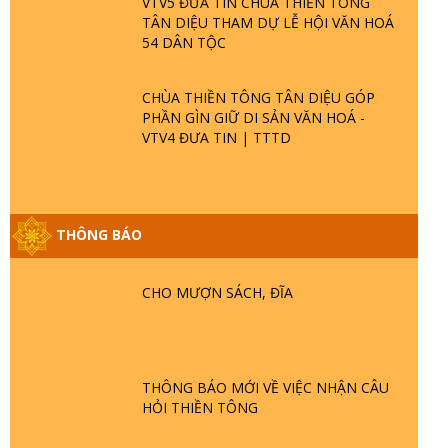
VTV5 ĐƯA TIN CHÙA THIỀN TÔNG
TÂN DIỆU THAM DỰ LỄ HỘI VĂN HOÁ
54 DÂN TỘC
CHÙA THIỀN TÔNG TÂN DIỆU GÓP
PHẦN GÌN GIỮ DI SẢN VĂN HOÁ -
VTV4 ĐƯA TIN | TTTD
THÔNG BÁO
GIẢI ĐÁP ĐẶC BIỆT P25 - SUỐT 49 NĂM
PHẬT KHÔNG NÓI? HỘI LONG HOA LÀ
CHO MƯỢN SÁCH, ĐĨA
HỘI GÌ? TỬ VÌ ĐẠO
GIẢI ĐÁP ĐẶC BIỆT P24 - TÁNH PHẬT
ĐƯỢC HÌNH THÀNH NHƯ THẾ NÀO?
THÔNG BÁO MỚI VỀ VIỆC NHẬN CÂU
PHẬT GIỚI CÓ THỜI GIAN KHÔNG? |
HỎI THIỀN TÔNG
TTTD