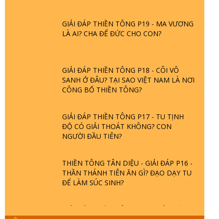
GIẢI ĐÁP THIỀN TÔNG P19 - MA VƯƠNG
LÀ AI? CHA ĐỂ ĐỨC CHO CON?
GIẢI ĐÁP THIỀN TÔNG P18 - CÕI VÔ
SANH Ở ĐÂU? TẠI SAO VIỆT NAM LÀ NƠI
CÔNG BỐ THIỀN TÔNG?
GIẢI ĐÁP THIỀN TÔNG P17 - TU TỊNH
ĐỘ CÓ GIẢI THOÁT KHÔNG? CON
NGƯỜI ĐẦU TIÊN?
THIỀN TÔNG TÂN DIỆU - GIẢI ĐÁP P16 -
THẦN THÁNH TIÊN ĂN GÌ? ĐẠO DẠY TU
ĐỂ LÀM SÚC SINH?
GIẢI ĐÁP THIỀN TÔNG P15 - TỔ CHỨC
LOÀI CÔ HỒN - GIÁO LÝ ĐẠO PHẬT KHI