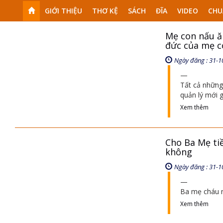
GIỚI THIỆU
THƠ KỆ
SÁCH
ĐĨA
VIDEO
CHU
Mẹ con nấu ă
đức của mẹ co
Ngày đăng : 31-1
Tất cả những 
quản lý mới g
Xem thêm
Cho Ba Mẹ ti
không
Ngày đăng : 31-1
Ba mẹ cháu n
Xem thêm