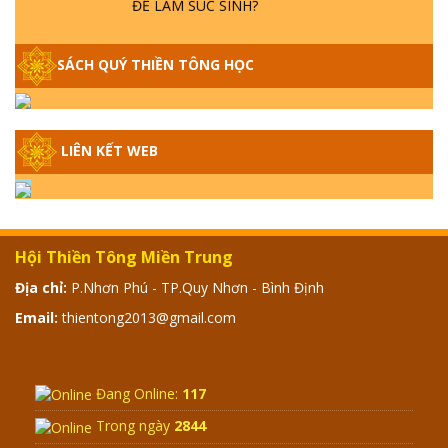
GIẢI ĐÁP THIỀN TÔNG P15 - TỔ CHỨC
SÁCH QUÝ THIỀN TÔNG HỌC
LOÀI CÔ HỒN - GIÁO LÝ ĐẠO PHẬT KHI
NÀO XUẤT BẢN
GIẢI ĐÁP THIỀN TÔNG ĐẶC BIỆT - P14 -
LIÊN KẾT WEB
NGUỒN GỐC ÂM LỊCH DƯƠNG LỊCH -
TẦNG BÌNH LƯU LỚN ĐẾN ĐÂU
GIẢI ĐÁP THIỀN TÔNG ĐẶC BIỆT - P13 -
Hội Thiền Tông Miền Trung
CON NGƯỜI TU THÀNH PHẬT ĐƯỢC
KHÔNG? XÁ LỢI PHẬT THẬT - GIẢ | TTTD
Địa chỉ:
P.Nhơn Phú - TP.Quy Nhơn - Bình Định
Email:
thientong2013@gmail.com
GIẢI ĐÁP THIỀN TÔNG ĐẶC BIỆT - P12 -
SỰ THẬT VỀ ĐẠI HỒNG THỦY? TRỜI ĐÁNH
THÁNH ĐÂM THẦN VẶN HỌNG?
Đang Online:
117
Trong ngày
2844
GIẢI ĐÁP ĐẶC BIỆT 2024 - P11