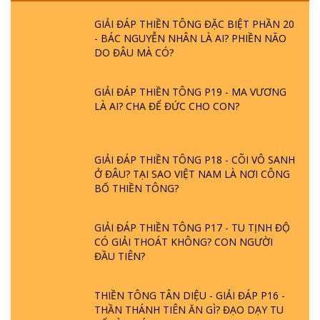
GIẢI ĐÁP THIỀN TÔNG ĐẶC BIỆT PHẦN 20
- BÁC NGUYỄN NHÂN LÀ AI? PHIỀN NÃO
DO ĐÂU MÀ CÓ?
GIẢI ĐÁP THIỀN TÔNG P19 - MA VƯƠNG
LÀ AI? CHA ĐỂ ĐỨC CHO CON?
GIẢI ĐÁP THIỀN TÔNG P18 - CÕI VÔ SANH
Ở ĐÂU? TẠI SAO VIỆT NAM LÀ NƠI CÔNG
BỐ THIỀN TÔNG?
GIẢI ĐÁP THIỀN TÔNG P17 - TU TỊNH ĐỘ
CÓ GIẢI THOÁT KHÔNG? CON NGƯỜI
ĐẦU TIÊN?
THIỀN TÔNG TÂN DIỆU - GIẢI ĐÁP P16 -
THẦN THÁNH TIÊN ĂN GÌ? ĐẠO DẠY TU
ĐỂ LÀM SÚC SINH?