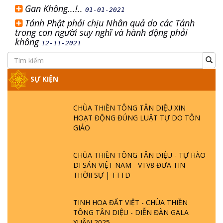
Gan Không...!..
01-01-2021
Tánh Phật phải chịu Nhân quả do các Tánh
trong con người suy nghĩ và hành động phải
không
12-11-2021
SỰ KIỆN
CHÙA THIỀN TÔNG TÂN DIỆU XIN
HOẠT ĐỘNG ĐÚNG LUẬT TỰ DO TÔN
GIÁO
CHÙA THIỀN TÔNG TÂN DIỆU - TỰ HÀO
DI SẢN VIỆT NAM - VTV8 ĐƯA TIN
THỜII SỰ | TTTD
TINH HOA ĐẤT VIỆT - CHÙA THIỀN
TÔNG TÂN DIỆU - DIỄN ĐÀN GALA
XUÂN 2025