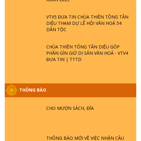
VTV5 ĐƯA TIN CHÙA THIỀN TÔNG TÂN
DIỆU THAM DỰ LỄ HỘI VĂN HOÁ 54
DÂN TỘC
CHÙA THIỀN TÔNG TÂN DIỆU GÓP
PHẦN GÌN GIỮ DI SẢN VĂN HOÁ - VTV4
ĐƯA TIN | TTTD
THÔNG BÁO
CHO MƯỢN SÁCH, ĐĨA
GIẢI ĐÁP ĐẶC BIỆT P25 - SUỐT 49 NĂM
PHẬT KHÔNG NÓI? HỘI LONG HOA LÀ
HỘI GÌ? TỬ VÌ ĐẠO
THÔNG BÁO MỚI VỀ VIỆC NHẬN CÂU
GIẢI ĐÁP ĐẶC BIỆT P24 - TÁNH PHẬT