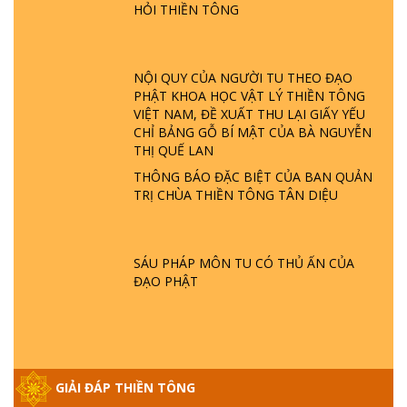
HỎI THIỀN TÔNG
ĐƯỢC HÌNH THÀNH NHƯ THẾ NÀO?
PHẬT GIỚI CÓ THỜI GIAN KHÔNG? |
TTTD
NỘI QUY CỦA NGƯỜI TU THEO ĐẠO
GIẢI ĐÁP ĐẶC BIỆT P23 - THIÊN ĐÀNG Ở
PHẬT KHOA HỌC VẬT LÝ THIỀN TÔNG
ĐÂU? ĐỊA NGỤC Ở ĐÂU? ĐỨC CHÚA TRỜI
VIỆT NAM, ĐỀ XUẤT THU LẠI GIẤY YẾU
LÀ AI? QUỶ SA TĂNG? | TTTD
CHỈ BẢNG GỖ BÍ MẬT CỦA BÀ NGUYỄN
THỊ QUẾ LAN
GIẢI ĐÁP THIỀN TÔNG ĐẶC BIỆT P22 - TẠI
THÔNG BÁO ĐẶC BIỆT CỦA BAN QUẢN
SAO TRÁI ĐẤT NHIỀU THIÊN TAI - LŨ LỤT
TRỊ CHÙA THIỀN TÔNG TÂN DIỆU
- HỎA HOẠN | TTTD
GIẢI ĐÁP THIỀN TÔNG ĐẶC BIỆT P21 - TẠI
SÁU PHÁP MÔN TU CÓ THỦ ẤN CỦA
SAO ĐỨC PHẬT BƯỚC ĐI 7 BƯỚC TRÊN
ĐẠO PHẬT
HOA SEN ? | TTTD
GIẢI ĐÁP VỀ LỄ TIỄN THIỀN TÔNG SƯ
NGỌC LÂM VỀ PHẬT GIỚI
GIẢI ĐÁP THIỀN TÔNG