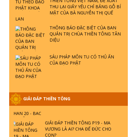
THÔNG BÁO ĐẶC BIỆT CỦA BAN
QUẢN TRỊ CHÙA THIỀN TÔNG TÂN
GIẢI ĐÁP THIỀN TÔNG ĐẶC BIỆT P21
DIỆU
- TẠI SAO ĐỨC PHẬT BƯỚC ĐI 7
BƯỚC TRÊN HOA SEN ? | TTTD
SÁU PHÁP MÔN TU CÓ THỦ ẤN
CỦA ĐẠO PHẬT
GIẢI ĐÁP VỀ LỄ TIỄN THIỀN TÔNG SƯ
NGỌC LÂM VỀ PHẬT GIỚI
GIẢI ĐÁP THIỀN TÔNG ĐẶC BIỆT
PHẦN 20 - BÁC NGUYỄN NHÂN LÀ AI?
GIẢI ĐÁP THIỀN TÔNG
PHIỀN NÃO DO ĐÂU MÀ CÓ?
GIẢI ĐÁP THIỀN TÔNG P19 - MA
VƯƠNG LÀ AI? CHA ĐỂ ĐỨC CHO
CON?
GIẢI ĐÁP THIỀN TÔNG P18 - CÕI VÔ
SANH Ở ĐÂU? TẠI SAO VIỆT NAM LÀ