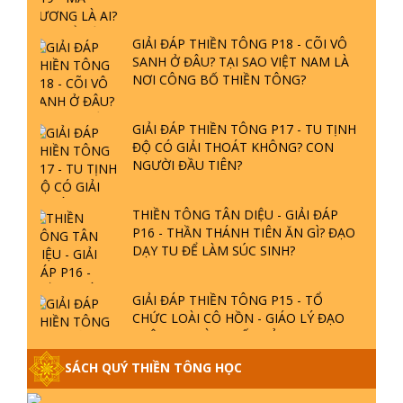
NƠI CÔNG BỐ THIỀN TÔNG?
GIẢI ĐÁP THIỀN TÔNG P17 - TU TỊNH
ĐỘ CÓ GIẢI THOÁT KHÔNG? CON
NGƯỜI ĐẦU TIÊN?
THIỀN TÔNG TÂN DIỆU - GIẢI ĐÁP
P16 - THẦN THÁNH TIÊN ĂN GÌ? ĐẠO
DẠY TU ĐỂ LÀM SÚC SINH?
GIẢI ĐÁP THIỀN TÔNG P15 - TỔ
CHỨC LOÀI CÔ HỒN - GIÁO LÝ ĐẠO
PHẬT KHI NÀO XUẤT BẢN
SÁCH QUÝ THIỀN TÔNG HỌC
GIẢI ĐÁP THIỀN TÔNG ĐẶC BIỆT -
P14 - NGUỒN GỐC ÂM LỊCH DƯƠNG
LỊCH - TẦNG BÌNH LƯU LỚN ĐẾN
ĐÂU
LIÊN KẾT WEB
GIẢI ĐÁP THIỀN TÔNG ĐẶC BIỆT -