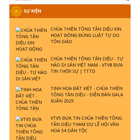
CHÙA THIỀN TÔNG TÂN DIỆU XIN
HOẠT ĐỘNG ĐÚNG LUẬT TỰ DO
TÔN GIÁO
CHÙA THIỀN TÔNG TÂN DIỆU - TỰ
HÀO DI SẢN VIỆT NAM - VTV8 ĐƯA
TIN THỜII SỰ | TTTD
TINH HOA ĐẤT VIỆT - CHÙA THIỀN
TÔNG TÂN DIỆU - DIỄN ĐÀN GALA
XUÂN 2025
VTV5 ĐƯA TIN CHÙA THIỀN TÔNG
TÂN DIỆU THAM DỰ LỄ HỘI VĂN
HOÁ 54 DÂN TỘC
CHÙA THIỀN TÔNG TÂN DIỆU GÓP
PHẦN GÌN GIỮ DI SẢN VĂN HOÁ -
VTV4 ĐƯA TIN | TTTD