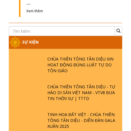
Xem thêm
SỰ KIỆN
CHÙA THIỀN TÔNG TÂN DIỆU XIN
HOẠT ĐỘNG ĐÚNG LUẬT TỰ DO
TÔN GIÁO
CHÙA THIỀN TÔNG TÂN DIỆU - TỰ
HÀO DI SẢN VIỆT NAM - VTV8 ĐƯA
TIN THỜII SỰ | TTTD
TINH HOA ĐẤT VIỆT - CHÙA THIỀN
TÔNG TÂN DIỆU - DIỄN ĐÀN GALA
XUÂN 2025