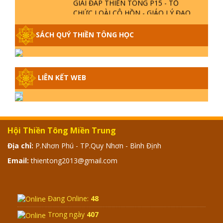
CHỨC LOÀI CÔ HỒN - GIÁO LÝ ĐẠO
PHẬT KHI NÀO XUẤT BẢN
SÁCH QUÝ THIỀN TÔNG HỌC
GIẢI ĐÁP THIỀN TÔNG ĐẶC BIỆT -
P14 - NGUỒN GỐC ÂM LỊCH DƯƠNG
LỊCH - TẦNG BÌNH LƯU LỚN ĐẾN
ĐÂU
LIÊN KẾT WEB
GIẢI ĐÁP THIỀN TÔNG ĐẶC BIỆT -
P13 - CON NGƯỜI TU THÀNH PHẬT
ĐƯỢC KHÔNG? XÁ LỢI PHẬT THẬT -
GIẢ | TTTD
Hội Thiền Tông Miền Trung
GIẢI ĐÁP THIỀN TÔNG ĐẶC BIỆT -
Địa chỉ:
P.Nhơn Phú - TP.Quy Nhơn - Bình Định
P12 - SỰ THẬT VỀ ĐẠI HỒNG THỦY?
Email:
thientong2013@gmail.com
TRỜI ĐÁNH THÁNH ĐÂM THẦN VẶN
HỌNG?
GIẢI ĐÁP ĐẶC BIỆT 2024 - P11
Đang Online:
48
Trong ngày
407