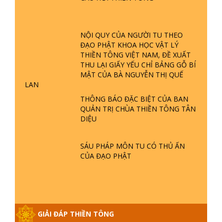
TTTD
GIẢI ĐÁP ĐẶC BIỆT P23 - THIÊN
ĐÀNG Ở ĐÂU? ĐỊA NGỤC Ở ĐÂU?
NỘI QUY CỦA NGƯỜI TU THEO
ĐỨC CHÚA TRỜI LÀ AI? QUỶ SA
ĐẠO PHẬT KHOA HỌC VẬT LÝ
TĂNG? | TTTD
THIỀN TÔNG VIỆT NAM, ĐỀ XUẤT
THU LẠI GIẤY YẾU CHỈ BẢNG GỖ BÍ
GIẢI ĐÁP THIỀN TÔNG ĐẶC BIỆT P22
MẬT CỦA BÀ NGUYỄN THỊ QUẾ
- TẠI SAO TRÁI ĐẤT NHIỀU THIÊN TAI
LAN
- LŨ LỤT - HỎA HOẠN | TTTD
THÔNG BÁO ĐẶC BIỆT CỦA BAN
QUẢN TRỊ CHÙA THIỀN TÔNG TÂN
GIẢI ĐÁP THIỀN TÔNG ĐẶC BIỆT P21
DIỆU
- TẠI SAO ĐỨC PHẬT BƯỚC ĐI 7
BƯỚC TRÊN HOA SEN ? | TTTD
SÁU PHÁP MÔN TU CÓ THỦ ẤN
CỦA ĐẠO PHẬT
GIẢI ĐÁP VỀ LỄ TIỄN THIỀN TÔNG SƯ
NGỌC LÂM VỀ PHẬT GIỚI
GIẢI ĐÁP THIỀN TÔNG ĐẶC BIỆT
GIẢI ĐÁP THIỀN TÔNG
PHẦN 20 - BÁC NGUYỄN NHÂN LÀ AI?