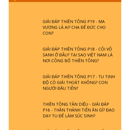
PHIỀN NÃO DO ĐÂU MÀ CÓ?
GIẢI ĐÁP THIỀN TÔNG P19 - MA
VƯƠNG LÀ AI? CHA ĐỂ ĐỨC CHO
CON?
GIẢI ĐÁP THIỀN TÔNG P18 - CÕI VÔ
SANH Ở ĐÂU? TẠI SAO VIỆT NAM LÀ
NƠI CÔNG BỐ THIỀN TÔNG?
GIẢI ĐÁP THIỀN TÔNG P17 - TU TỊNH
ĐỘ CÓ GIẢI THOÁT KHÔNG? CON
NGƯỜI ĐẦU TIÊN?
THIỀN TÔNG TÂN DIỆU - GIẢI ĐÁP
P16 - THẦN THÁNH TIÊN ĂN GÌ? ĐẠO
DẠY TU ĐỂ LÀM SÚC SINH?
GIẢI ĐÁP THIỀN TÔNG P15 - TỔ