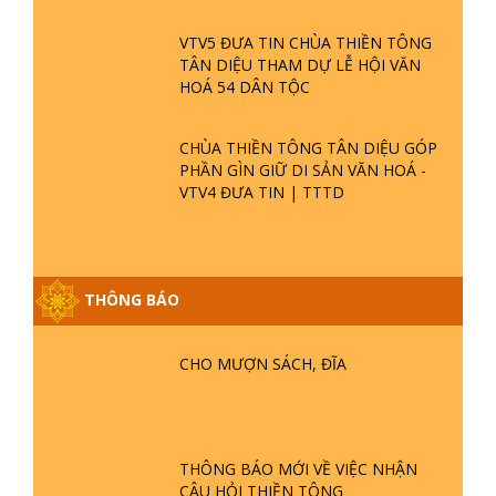
VTV5 ĐƯA TIN CHÙA THIỀN TÔNG
TÂN DIỆU THAM DỰ LỄ HỘI VĂN
HOÁ 54 DÂN TỘC
CHÙA THIỀN TÔNG TÂN DIỆU GÓP
PHẦN GÌN GIỮ DI SẢN VĂN HOÁ -
VTV4 ĐƯA TIN | TTTD
THÔNG BÁO
GIẢI ĐÁP ĐẶC BIỆT P25 - SUỐT 49
NĂM PHẬT KHÔNG NÓI? HỘI LONG
CHO MƯỢN SÁCH, ĐĨA
HOA LÀ HỘI GÌ? TỬ VÌ ĐẠO
GIẢI ĐÁP ĐẶC BIỆT P24 - TÁNH PHẬT
ĐƯỢC HÌNH THÀNH NHƯ THẾ NÀO?
THÔNG BÁO MỚI VỀ VIỆC NHẬN
PHẬT GIỚI CÓ THỜI GIAN KHÔNG? |
CÂU HỎI THIỀN TÔNG