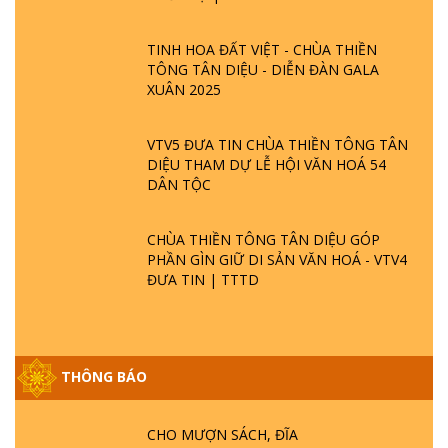
TINH HOA ĐẤT VIỆT - CHÙA THIỀN
TÔNG TÂN DIỆU - DIỄN ĐÀN GALA
XUÂN 2025
VTV5 ĐƯA TIN CHÙA THIỀN TÔNG TÂN
DIỆU THAM DỰ LỄ HỘI VĂN HOÁ 54
DÂN TỘC
CHÙA THIỀN TÔNG TÂN DIỆU GÓP
PHẦN GÌN GIỮ DI SẢN VĂN HOÁ - VTV4
ĐƯA TIN | TTTD
THÔNG BÁO
GIẢI ĐÁP ĐẶC BIỆT P25 - SUỐT 49 NĂM
PHẬT KHÔNG NÓI? HỘI LONG HOA LÀ
CHO MƯỢN SÁCH, ĐĨA
HỘI GÌ? TỬ VÌ ĐẠO