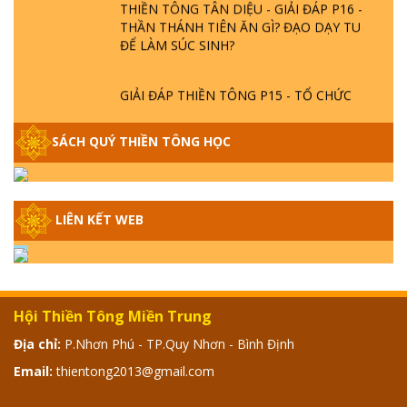
THIỀN TÔNG TÂN DIỆU - GIẢI ĐÁP P16 -
THẦN THÁNH TIÊN ĂN GÌ? ĐẠO DẠY TU
ĐỂ LÀM SÚC SINH?
GIẢI ĐÁP THIỀN TÔNG P15 - TỔ CHỨC
LOÀI CÔ HỒN - GIÁO LÝ ĐẠO PHẬT KHI
NÀO XUẤT BẢN
SÁCH QUÝ THIỀN TÔNG HỌC
GIẢI ĐÁP THIỀN TÔNG ĐẶC BIỆT - P14 -
NGUỒN GỐC ÂM LỊCH DƯƠNG LỊCH -
TẦNG BÌNH LƯU LỚN ĐẾN ĐÂU
LIÊN KẾT WEB
GIẢI ĐÁP THIỀN TÔNG ĐẶC BIỆT - P13 -
CON NGƯỜI TU THÀNH PHẬT ĐƯỢC
KHÔNG? XÁ LỢI PHẬT THẬT - GIẢ | TTTD
Hội Thiền Tông Miền Trung
Địa chỉ:
P.Nhơn Phú - TP.Quy Nhơn - Bình Định
GIẢI ĐÁP THIỀN TÔNG ĐẶC BIỆT - P12 -
SỰ THẬT VỀ ĐẠI HỒNG THỦY? TRỜI ĐÁNH
Email:
thientong2013@gmail.com
THÁNH ĐÂM THẦN VẶN HỌNG?