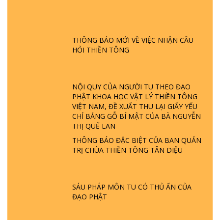
GIẢI ĐÁP ĐẶC BIỆT P24 - TÁNH PHẬT
ĐƯỢC HÌNH THÀNH NHƯ THẾ NÀO?
THÔNG BÁO MỚI VỀ VIỆC NHẬN CÂU
PHẬT GIỚI CÓ THỜI GIAN KHÔNG? |
HỎI THIỀN TÔNG
TTTD
GIẢI ĐÁP ĐẶC BIỆT P23 - THIÊN ĐÀNG Ở
ĐÂU? ĐỊA NGỤC Ở ĐÂU? ĐỨC CHÚA TRỜI
NỘI QUY CỦA NGƯỜI TU THEO ĐẠO
LÀ AI? QUỶ SA TĂNG? | TTTD
PHẬT KHOA HỌC VẬT LÝ THIỀN TÔNG
VIỆT NAM, ĐỀ XUẤT THU LẠI GIẤY YẾU
GIẢI ĐÁP THIỀN TÔNG ĐẶC BIỆT P22 - TẠI
CHỈ BẢNG GỖ BÍ MẬT CỦA BÀ NGUYỄN
SAO TRÁI ĐẤT NHIỀU THIÊN TAI - LŨ LỤT
THỊ QUẾ LAN
- HỎA HOẠN | TTTD
THÔNG BÁO ĐẶC BIỆT CỦA BAN QUẢN
TRỊ CHÙA THIỀN TÔNG TÂN DIỆU
GIẢI ĐÁP THIỀN TÔNG ĐẶC BIỆT P21 - TẠI
SAO ĐỨC PHẬT BƯỚC ĐI 7 BƯỚC TRÊN
HOA SEN ? | TTTD
SÁU PHÁP MÔN TU CÓ THỦ ẤN CỦA
ĐẠO PHẬT
GIẢI ĐÁP VỀ LỄ TIỄN THIỀN TÔNG SƯ
NGỌC LÂM VỀ PHẬT GIỚI