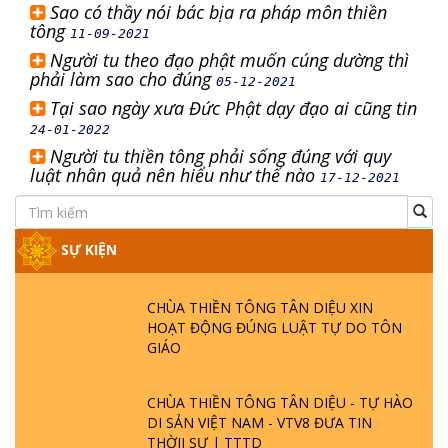
Sao có thầy nói bác bịa ra pháp môn thiền
tông
11-09-2021
Người tu theo đạo phật muốn cúng dường thì
phải làm sao cho đúng
05-12-2021
Tại sao ngày xưa Đức Phật dạy đạo ai cũng tin
24-01-2022
Người tu thiền tông phải sống đúng với quy
luật nhân quả nên hiểu như thế nào
17-12-2021
SỰ KIỆN
CHÙA THIỀN TÔNG TÂN DIỆU XIN
HOẠT ĐỘNG ĐÚNG LUẬT TỰ DO TÔN
GIÁO
CHÙA THIỀN TÔNG TÂN DIỆU - TỰ HÀO
DI SẢN VIỆT NAM - VTV8 ĐƯA TIN
THỜII SỰ | TTTD