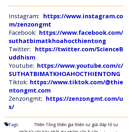
Instagram:
https://www.instagram.co
m/zenzongmt
Facebook:
https://www.facebook.com/
suthatbimatkhoahocthientong
Twitter:
https://twitter.com/ScienceB
uddhism
Youtube:
https://www.youtube.com/c/
SUTHATBIMATKHOAHOCTHIENTONG
Tiktok:
https://www.tiktok.com/@thie
ntongmt.com
Zenzongmt:
https://zenzongmt.com/u
s/
Tags:
Thiền Tông
thiền gia
thiền sư
giải đáp
tổ sư
phật tử
cấp bậc
phật gia
phẩm cấp
5 cấp