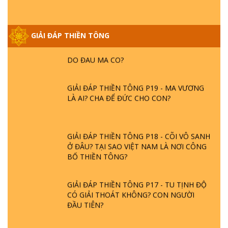
GIẢI ĐÁP THIỀN TÔNG ĐẶC BIỆT PHẦN 20
GIẢI ĐÁP THIỀN TÔNG
- BÁC NGUYỄN NHÂN LÀ AI? PHIỀN NÃO
DO ĐÂU MÀ CÓ?
GIẢI ĐÁP THIỀN TÔNG P19 - MA VƯƠNG
LÀ AI? CHA ĐỂ ĐỨC CHO CON?
GIẢI ĐÁP THIỀN TÔNG P18 - CÕI VÔ SANH
Ở ĐÂU? TẠI SAO VIỆT NAM LÀ NƠI CÔNG
BỐ THIỀN TÔNG?
GIẢI ĐÁP THIỀN TÔNG P17 - TU TỊNH ĐỘ
CÓ GIẢI THOÁT KHÔNG? CON NGƯỜI
ĐẦU TIÊN?