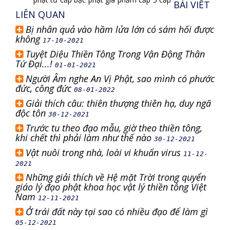
BÀI VIẾT
LIÊN QUAN
Bị nhân quả vào hầm lửa lớn có sám hối được
không
17-10-2021
Tuyệt Diệu Thiền Tông Trong Vận Động Thân
Tứ Đại...!
01-01-2021
Người Âm nghe An Vị Phật, sao mình có phước
đức, công đức
08-01-2022
Giải thích câu: thiên thượng thiên hạ, duy ngã
độc tôn
30-12-2021
Trước tu theo đạo mẫu, giờ theo thiền tông,
khi chết thì phải làm như thế nào
30-12-2021
Vật nuôi trong nhà, loài vi khuẩn virus
11-12-
2021
Những giải thích về Hệ mặt Trời trong quyển
giáo lý đạo phật khoa học vật lý thiền tông Việt
Nam
12-11-2021
Ở trái đất này tại sao có nhiều đạo để làm gì
05-12-2021