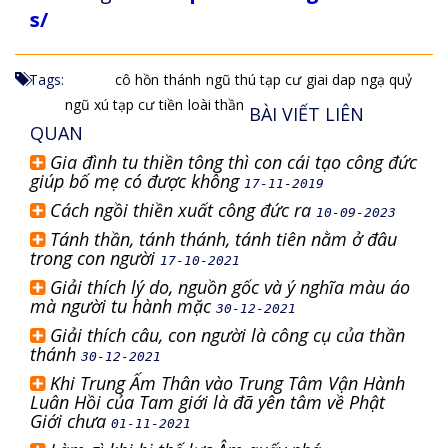
s/
Tags:
cô hồn
thánh
ngũ thú tạp cư
giai dap
ngạ quỷ
ngũ xú tạp cư
tiền
loài thần
BÀI VIẾT LIÊN
QUAN
Gia đình tu thiền tông thì con cái tạo công đức
giúp bố mẹ có được không
17-11-2019
Cách ngồi thiền xuất công đức ra
10-09-2023
Tánh thần, tánh thánh, tánh tiên nằm ở đâu
trong con người
17-10-2021
Giải thích lý do, nguồn gốc và ý nghĩa màu áo
mà người tu hành mặc
30-12-2021
Giải thích câu, con người là công cụ của thần
thánh
30-12-2021
Khi Trung Ấm Thân vào Trung Tâm Vận Hành
Luân Hồi của Tam giới là đã yên tâm về Phật
Giới chưa
01-11-2021