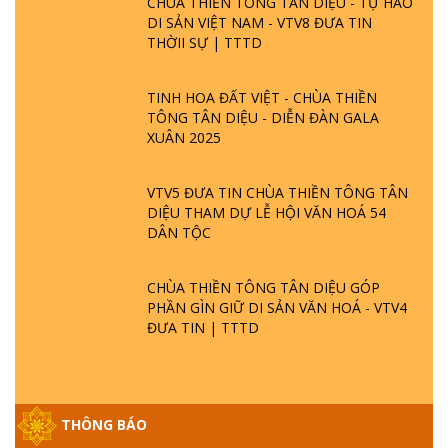
CHÙA THIỀN TÔNG TÂN DIỆU - TỰ HÀO
DI SẢN VIỆT NAM - VTV8 ĐƯA TIN
THỜII SỰ | TTTD
TINH HOA ĐẤT VIỆT - CHÙA THIỀN
TÔNG TÂN DIỆU - DIỄN ĐÀN GALA
XUÂN 2025
VTV5 ĐƯA TIN CHÙA THIỀN TÔNG TÂN
DIỆU THAM DỰ LỄ HỘI VĂN HOÁ 54
DÂN TỘC
CHÙA THIỀN TÔNG TÂN DIỆU GÓP
PHẦN GÌN GIỮ DI SẢN VĂN HOÁ - VTV4
ĐƯA TIN | TTTD
THÔNG BÁO
GIẢI ĐÁP ĐẶC BIỆT P25 - SUỐT 49 NĂM