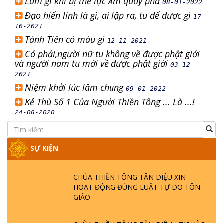
Làm gì khi bị thế lực Âm quấy phá
08-01-2022
Đạo hiển linh là gì, ai lập ra, tu để được gì
17-
10-2021
Tánh Tiên có màu gì
12-11-2021
Có phải,người nữ tu không về được phật giới
và người nam tu mới về được phật giới
03-12-
2021
Niệm khởi lúc lâm chung
09-01-2022
Kẻ Thù Số 1 Của Người Thiền Tông ... Là ...!
24-08-2020
SỰ KIỆN
CHÙA THIỀN TÔNG TÂN DIỆU XIN
HOẠT ĐỘNG ĐÚNG LUẬT TỰ DO TÔN
GIÁO