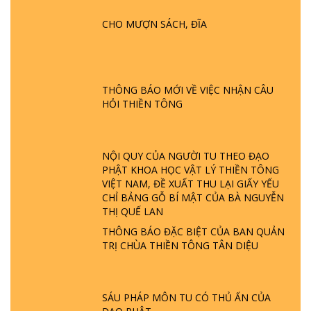
PHẬT KHÔNG NÓI? HỘI LONG HOA LÀ
HỘI GÌ? TỬ VÌ ĐẠO
CHO MƯỢN SÁCH, ĐĨA
GIẢI ĐÁP ĐẶC BIỆT P24 - TÁNH PHẬT
ĐƯỢC HÌNH THÀNH NHƯ THẾ NÀO?
PHẬT GIỚI CÓ THỜI GIAN KHÔNG? |
THÔNG BÁO MỚI VỀ VIỆC NHẬN CÂU
TTTD
HỎI THIỀN TÔNG
GIẢI ĐÁP ĐẶC BIỆT P23 - THIÊN ĐÀNG Ở
ĐÂU? ĐỊA NGỤC Ở ĐÂU? ĐỨC CHÚA TRỜI
LÀ AI? QUỶ SA TĂNG? | TTTD
NỘI QUY CỦA NGƯỜI TU THEO ĐẠO
PHẬT KHOA HỌC VẬT LÝ THIỀN TÔNG
VIỆT NAM, ĐỀ XUẤT THU LẠI GIẤY YẾU
GIẢI ĐÁP THIỀN TÔNG ĐẶC BIỆT P22 - TẠI
CHỈ BẢNG GỖ BÍ MẬT CỦA BÀ NGUYỄN
SAO TRÁI ĐẤT NHIỀU THIÊN TAI - LŨ LỤT
THỊ QUẾ LAN
- HỎA HOẠN | TTTD
THÔNG BÁO ĐẶC BIỆT CỦA BAN QUẢN
TRỊ CHÙA THIỀN TÔNG TÂN DIỆU
GIẢI ĐÁP THIỀN TÔNG ĐẶC BIỆT P21 - TẠI
SAO ĐỨC PHẬT BƯỚC ĐI 7 BƯỚC TRÊN
HOA SEN ? | TTTD
SÁU PHÁP MÔN TU CÓ THỦ ẤN CỦA