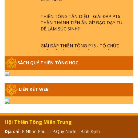
THIỀN TÔNG TÂN DIỆU - GIẢI ĐÁP P16 -
THẦN THÁNH TIÊN ĂN GÌ? ĐẠO DẠY TU
ĐỂ LÀM SÚC SINH?
GIẢI ĐÁP THIỀN TÔNG P15 - TỔ CHỨC
LOÀI CÔ HỒN - GIÁO LÝ ĐẠO PHẬT KHI
NÀO XUẤT BẢN
SÁCH QUÝ THIỀN TÔNG HỌC
GIẢI ĐÁP THIỀN TÔNG ĐẶC BIỆT - P14 -
NGUỒN GỐC ÂM LỊCH DƯƠNG LỊCH -
TẦNG BÌNH LƯU LỚN ĐẾN ĐÂU
LIÊN KẾT WEB
GIẢI ĐÁP THIỀN TÔNG ĐẶC BIỆT - P13 -
CON NGƯỜI TU THÀNH PHẬT ĐƯỢC
KHÔNG? XÁ LỢI PHẬT THẬT - GIẢ | TTTD
Hội Thiền Tông Miền Trung
GIẢI ĐÁP THIỀN TÔNG ĐẶC BIỆT - P12 -
Địa chỉ:
P.Nhơn Phú - TP.Quy Nhơn - Bình Định
SỰ THẬT VỀ ĐẠI HỒNG THỦY? TRỜI ĐÁNH