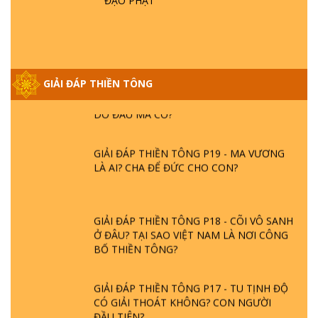
ĐẠO PHẬT
GIẢI ĐÁP VỀ LỄ TIỄN THIỀN TÔNG SƯ
NGỌC LÂM VỀ PHẬT GIỚI
GIẢI ĐÁP THIỀN TÔNG ĐẶC BIỆT PHẦN 20
GIẢI ĐÁP THIỀN TÔNG
- BÁC NGUYỄN NHÂN LÀ AI? PHIỀN NÃO
DO ĐÂU MÀ CÓ?
GIẢI ĐÁP THIỀN TÔNG P19 - MA VƯƠNG
LÀ AI? CHA ĐỂ ĐỨC CHO CON?
GIẢI ĐÁP THIỀN TÔNG P18 - CÕI VÔ SANH
Ở ĐÂU? TẠI SAO VIỆT NAM LÀ NƠI CÔNG
BỐ THIỀN TÔNG?
GIẢI ĐÁP THIỀN TÔNG P17 - TU TỊNH ĐỘ
CÓ GIẢI THOÁT KHÔNG? CON NGƯỜI
ĐẦU TIÊN?