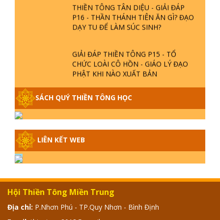
THIỀN TÔNG TÂN DIỆU - GIẢI ĐÁP
P16 - THẦN THÁNH TIÊN ĂN GÌ? ĐẠO
DẠY TU ĐỂ LÀM SÚC SINH?
GIẢI ĐÁP THIỀN TÔNG P15 - TỔ
CHỨC LOÀI CÔ HỒN - GIÁO LÝ ĐẠO
PHẬT KHI NÀO XUẤT BẢN
GIẢI ĐÁP THIỀN TÔNG ĐẶC BIỆT -
SÁCH QUÝ THIỀN TÔNG HỌC
P14 - NGUỒN GỐC ÂM LỊCH DƯƠNG
LỊCH - TẦNG BÌNH LƯU LỚN ĐẾN
ĐÂU
LIÊN KẾT WEB
GIẢI ĐÁP THIỀN TÔNG ĐẶC BIỆT -
P13 - CON NGƯỜI TU THÀNH PHẬT
ĐƯỢC KHÔNG? XÁ LỢI PHẬT THẬT -
GIẢ | TTTD
GIẢI ĐÁP THIỀN TÔNG ĐẶC BIỆT -
Hội Thiền Tông Miền Trung
P12 - SỰ THẬT VỀ ĐẠI HỒNG THỦY?
Địa chỉ:
P.Nhơn Phú - TP.Quy Nhơn - Bình Định
TRỜI ĐÁNH THÁNH ĐÂM THẦN VẶN
HỌNG?