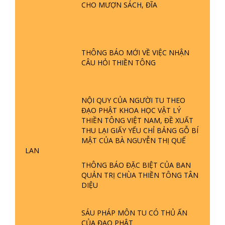
CHO MƯỢN SÁCH, ĐĨA
GIẢI ĐÁP ĐẶC BIỆT P24 - TÁNH PHẬT
ĐƯỢC HÌNH THÀNH NHƯ THẾ NÀO?
PHẬT GIỚI CÓ THỜI GIAN KHÔNG? |
THÔNG BÁO MỚI VỀ VIỆC NHẬN
TTTD
CÂU HỎI THIỀN TÔNG
GIẢI ĐÁP ĐẶC BIỆT P23 - THIÊN
ĐÀNG Ở ĐÂU? ĐỊA NGỤC Ở ĐÂU?
ĐỨC CHÚA TRỜI LÀ AI? QUỶ SA
NỘI QUY CỦA NGƯỜI TU THEO
TĂNG? | TTTD
ĐẠO PHẬT KHOA HỌC VẬT LÝ
GIẢI ĐÁP THIỀN TÔNG ĐẶC BIỆT P22
THIỀN TÔNG VIỆT NAM, ĐỀ XUẤT
- TẠI SAO TRÁI ĐẤT NHIỀU THIÊN TAI
THU LẠI GIẤY YẾU CHỈ BẢNG GỖ BÍ
- LŨ LỤT - HỎA HOẠN | TTTD
MẬT CỦA BÀ NGUYỄN THỊ QUẾ
LAN
THÔNG BÁO ĐẶC BIỆT CỦA BAN
GIẢI ĐÁP THIỀN TÔNG ĐẶC BIỆT P21
QUẢN TRỊ CHÙA THIỀN TÔNG TÂN
- TẠI SAO ĐỨC PHẬT BƯỚC ĐI 7
DIỆU
BƯỚC TRÊN HOA SEN ? | TTTD
SÁU PHÁP MÔN TU CÓ THỦ ẤN
GIẢI ĐÁP VỀ LỄ TIỄN THIỀN TÔNG SƯ
CỦA ĐẠO PHẬT