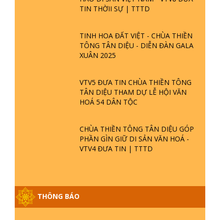
TIN THỜII SỰ | TTTD
TINH HOA ĐẤT VIỆT - CHÙA THIỀN
TÔNG TÂN DIỆU - DIỄN ĐÀN GALA
XUÂN 2025
VTV5 ĐƯA TIN CHÙA THIỀN TÔNG
TÂN DIỆU THAM DỰ LỄ HỘI VĂN
HOÁ 54 DÂN TỘC
CHÙA THIỀN TÔNG TÂN DIỆU GÓP
PHẦN GÌN GIỮ DI SẢN VĂN HOÁ -
VTV4 ĐƯA TIN | TTTD
THÔNG BÁO
GIẢI ĐÁP ĐẶC BIỆT P25 - SUỐT 49
NĂM PHẬT KHÔNG NÓI? HỘI LONG
HOA LÀ HỘI GÌ? TỬ VÌ ĐẠO