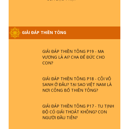
NGỌC LÂM VỀ PHẬT GIỚI
GIẢI ĐÁP THIỀN TÔNG ĐẶC BIỆT
PHẦN 20 - BÁC NGUYỄN NHÂN LÀ AI?
GIẢI ĐÁP THIỀN TÔNG
PHIỀN NÃO DO ĐÂU MÀ CÓ?
GIẢI ĐÁP THIỀN TÔNG P19 - MA
VƯƠNG LÀ AI? CHA ĐỂ ĐỨC CHO
CON?
GIẢI ĐÁP THIỀN TÔNG P18 - CÕI VÔ
SANH Ở ĐÂU? TẠI SAO VIỆT NAM LÀ
NƠI CÔNG BỐ THIỀN TÔNG?
GIẢI ĐÁP THIỀN TÔNG P17 - TU TỊNH
ĐỘ CÓ GIẢI THOÁT KHÔNG? CON
NGƯỜI ĐẦU TIÊN?