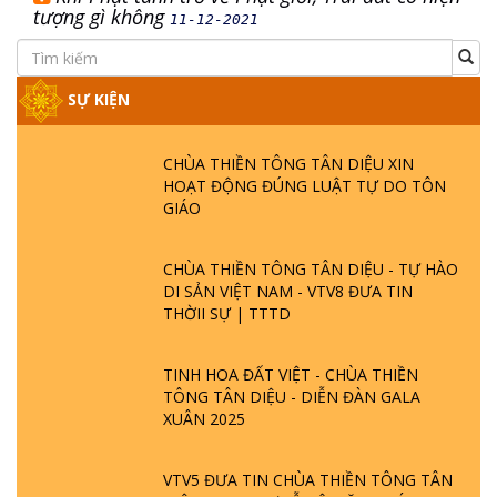
tượng gì không
11-12-2021
SỰ KIỆN
CHÙA THIỀN TÔNG TÂN DIỆU XIN
HOẠT ĐỘNG ĐÚNG LUẬT TỰ DO TÔN
GIÁO
CHÙA THIỀN TÔNG TÂN DIỆU - TỰ HÀO
DI SẢN VIỆT NAM - VTV8 ĐƯA TIN
THỜII SỰ | TTTD
TINH HOA ĐẤT VIỆT - CHÙA THIỀN
TÔNG TÂN DIỆU - DIỄN ĐÀN GALA
XUÂN 2025
VTV5 ĐƯA TIN CHÙA THIỀN TÔNG TÂN