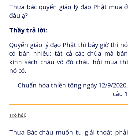
Thưa bác quyển giáo lý đạo Phật mua ở
đâu ạ?
Thầy trả lời
:
Quyển giáo lý đạo Phật thì bây giờ thì nó
có bán nhiều: tất cả các chùa mà bán
kinh sách cháu vô đó cháu hỏi mua thì
nó có.
Chuẩn hóa thiền tông ngày 12/9/2020,
câu 1
:
Trò hỏi
Thưa Bác cháu muốn tu giải thoát phải