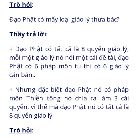
Trò hỏi
:
Đạo Phật có mấy loại giáo lý thưa bác?
Thầy trả lời
:
+ Đạo Phật có tất cả là 8 quyển giáo lý,
mỗi một giáo lý nó nói một cái đề tài, đạo
Phật có 6 pháp môn tu thì có 6 giáo lý
căn bản,.
+ Nhưng đặc biệt đạo Phật nó có pháp
môn Thiền tông nó chia ra làm 3 cái
quyển, vì thế mà đạo Phật nó có tất cả là
8 quyển giáo lý.
Trò hỏi
: