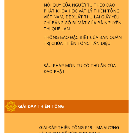
NỘI QUY CỦA NGƯỜI TU THEO ĐẠO
GIẢI ĐÁP THIỀN TÔNG ĐẶC BIỆT P22 - TẠI
PHẬT KHOA HỌC VẬT LÝ THIỀN TÔNG
SAO TRÁI ĐẤT NHIỀU THIÊN TAI - LŨ LỤT
VIỆT NAM, ĐỀ XUẤT THU LẠI GIẤY YẾU
- HỎA HOẠN | TTTD
CHỈ BẢNG GỖ BÍ MẬT CỦA BÀ NGUYỄN
THỊ QUẾ LAN
GIẢI ĐÁP THIỀN TÔNG ĐẶC BIỆT P21 - TẠI
THÔNG BÁO ĐẶC BIỆT CỦA BAN QUẢN
SAO ĐỨC PHẬT BƯỚC ĐI 7 BƯỚC TRÊN
TRỊ CHÙA THIỀN TÔNG TÂN DIỆU
HOA SEN ? | TTTD
GIẢI ĐÁP VỀ LỄ TIỄN THIỀN TÔNG SƯ
SÁU PHÁP MÔN TU CÓ THỦ ẤN CỦA
NGỌC LÂM VỀ PHẬT GIỚI
ĐẠO PHẬT
GIẢI ĐÁP THIỀN TÔNG ĐẶC BIỆT PHẦN 20
- BÁC NGUYỄN NHÂN LÀ AI? PHIỀN NÃO
DO ĐÂU MÀ CÓ?
GIẢI ĐÁP THIỀN TÔNG
GIẢI ĐÁP THIỀN TÔNG P19 - MA VƯƠNG
LÀ AI? CHA ĐỂ ĐỨC CHO CON?