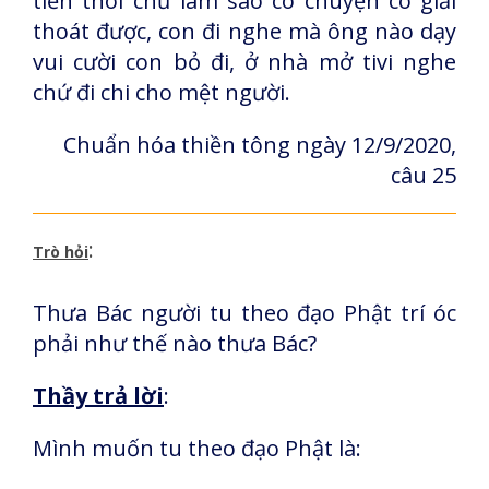
tiền thôi chứ làm sao có chuyện có giải
thoát được, con đi nghe mà ông nào dạy
vui cười con bỏ đi, ở nhà mở tivi nghe
chứ đi chi cho mệt người.
Chuẩn hóa thiền tông ngày 12/9/2020,
câu 25
:
Trò hỏi
Thưa Bác người tu theo đạo Phật trí óc
phải như thế nào thưa Bác?
Thầy trả lời
:
Mình muốn tu theo đạo Phật là: