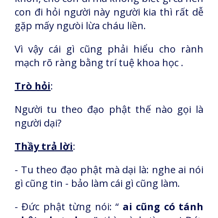
con đi hỏi người này người kia thì rất dễ
gặp mấy ngưòi lừa cháu liền.
Vì vậy cái gì cũng phải hiểu cho rành
mạch rõ ràng bằng trí tuệ khoa học .
Trò hỏi
:
Người tu theo đạo phật thế nào gọi là
người dại?
Thầy trả lời
:
- Tu theo đạo phật mà dại là: nghe ai nói
gì cũng tin - bảo làm cái gì cũng làm.
- Đức phật từng nói: “
ai cũng có tánh