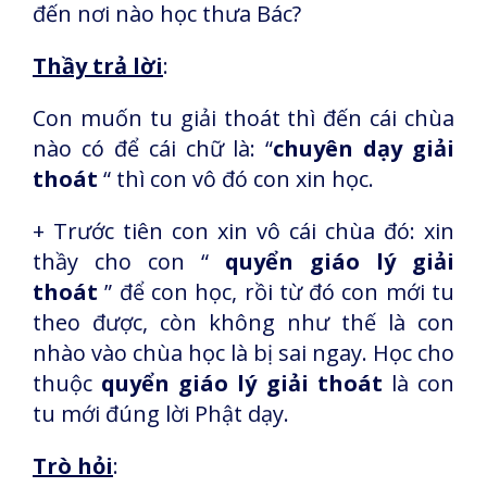
đến nơi nào học thưa Bác?
Thầy trả lời
:
Con muốn tu giải thoát thì đến cái chùa
nào có để cái chữ là: “
chuyên dạy giải
thoát
“ thì con vô đó con xin học.
+ Trước tiên con xin vô cái chùa đó: xin
thầy cho con “
quyển giáo lý giải
thoát
” để con học, rồi từ đó con mới tu
theo được, còn không như thế là con
nhào vào chùa học là bị sai ngay. Học cho
thuộc
quyển giáo lý giải thoát
là con
tu mới đúng lời Phật dạy.
Trò hỏi
: