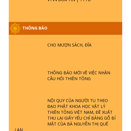
GIẢI ĐÁP ĐẶC BIỆT P25 - SUỐT 49
THÔNG BÁO
NĂM PHẬT KHÔNG NÓI? HỘI LONG
HOA LÀ HỘI GÌ? TỬ VÌ ĐẠO
CHO MƯỢN SÁCH, ĐĨA
GIẢI ĐÁP ĐẶC BIỆT P24 - TÁNH PHẬT
ĐƯỢC HÌNH THÀNH NHƯ THẾ NÀO?
PHẬT GIỚI CÓ THỜI GIAN KHÔNG? |
TTTD
THÔNG BÁO MỚI VỀ VIỆC NHẬN
CÂU HỎI THIỀN TÔNG
GIẢI ĐÁP ĐẶC BIỆT P23 - THIÊN
ĐÀNG Ở ĐÂU? ĐỊA NGỤC Ở ĐÂU?
ĐỨC CHÚA TRỜI LÀ AI? QUỶ SA
TĂNG? | TTTD
NỘI QUY CỦA NGƯỜI TU THEO
ĐẠO PHẬT KHOA HỌC VẬT LÝ
GIẢI ĐÁP THIỀN TÔNG ĐẶC BIỆT P22
THIỀN TÔNG VIỆT NAM, ĐỀ XUẤT
- TẠI SAO TRÁI ĐẤT NHIỀU THIÊN TAI
THU LẠI GIẤY YẾU CHỈ BẢNG GỖ BÍ
- LŨ LỤT - HỎA HOẠN | TTTD
MẬT CỦA BÀ NGUYỄN THỊ QUẾ
LAN