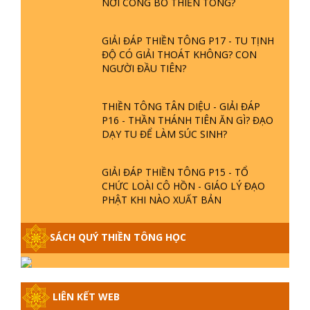
GIẢI ĐÁP THIỀN TÔNG P17 - TU TỊNH
ĐỘ CÓ GIẢI THOÁT KHÔNG? CON
NGƯỜI ĐẦU TIÊN?
THIỀN TÔNG TÂN DIỆU - GIẢI ĐÁP
P16 - THẦN THÁNH TIÊN ĂN GÌ? ĐẠO
DẠY TU ĐỂ LÀM SÚC SINH?
GIẢI ĐÁP THIỀN TÔNG P15 - TỔ
CHỨC LOÀI CÔ HỒN - GIÁO LÝ ĐẠO
PHẬT KHI NÀO XUẤT BẢN
GIẢI ĐÁP THIỀN TÔNG ĐẶC BIỆT -
SÁCH QUÝ THIỀN TÔNG HỌC
P14 - NGUỒN GỐC ÂM LỊCH DƯƠNG
LỊCH - TẦNG BÌNH LƯU LỚN ĐẾN
ĐÂU
LIÊN KẾT WEB
GIẢI ĐÁP THIỀN TÔNG ĐẶC BIỆT -