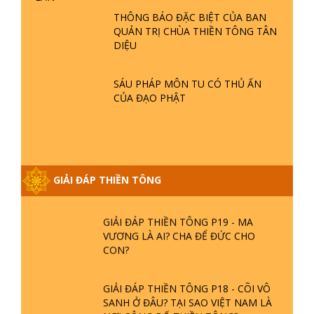
GIẢI ĐÁP THIỀN TÔNG ĐẶC BIỆT P21
THÔNG BÁO ĐẶC BIỆT CỦA BAN
- TẠI SAO ĐỨC PHẬT BƯỚC ĐI 7
QUẢN TRỊ CHÙA THIỀN TÔNG TÂN
BƯỚC TRÊN HOA SEN ? | TTTD
DIỆU
GIẢI ĐÁP VỀ LỄ TIỄN THIỀN TÔNG SƯ
SÁU PHÁP MÔN TU CÓ THỦ ẤN
NGỌC LÂM VỀ PHẬT GIỚI
CỦA ĐẠO PHẬT
GIẢI ĐÁP THIỀN TÔNG ĐẶC BIỆT
PHẦN 20 - BÁC NGUYỄN NHÂN LÀ AI?
PHIỀN NÃO DO ĐÂU MÀ CÓ?
GIẢI ĐÁP THIỀN TÔNG
GIẢI ĐÁP THIỀN TÔNG P19 - MA
VƯƠNG LÀ AI? CHA ĐỂ ĐỨC CHO
CON?
GIẢI ĐÁP THIỀN TÔNG P18 - CÕI VÔ
SANH Ở ĐÂU? TẠI SAO VIỆT NAM LÀ
NƠI CÔNG BỐ THIỀN TÔNG?