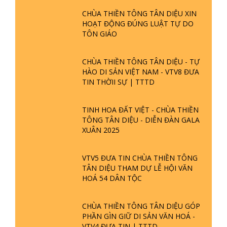
CHÙA THIỀN TÔNG TÂN DIỆU XIN
HOẠT ĐỘNG ĐÚNG LUẬT TỰ DO
TÔN GIÁO
CHÙA THIỀN TÔNG TÂN DIỆU - TỰ
HÀO DI SẢN VIỆT NAM - VTV8 ĐƯA
TIN THỜII SỰ | TTTD
TINH HOA ĐẤT VIỆT - CHÙA THIỀN
TÔNG TÂN DIỆU - DIỄN ĐÀN GALA
XUÂN 2025
VTV5 ĐƯA TIN CHÙA THIỀN TÔNG
TÂN DIỆU THAM DỰ LỄ HỘI VĂN
HOÁ 54 DÂN TỘC
CHÙA THIỀN TÔNG TÂN DIỆU GÓP
PHẦN GÌN GIỮ DI SẢN VĂN HOÁ -
VTV4 ĐƯA TIN | TTTD