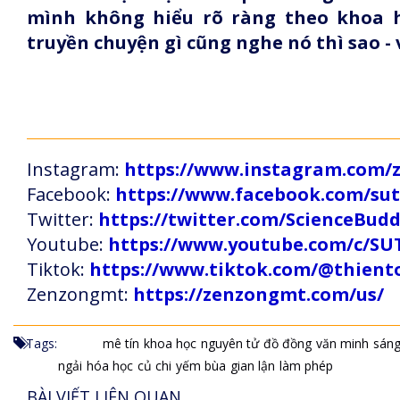
mình không hiểu rõ ràng theo khoa h
truyền chuyện gì cũng nghe nó thì sao -
Instagram:
https://www.instagram.com
Facebook:
https://www.facebook.com/s
Twitter:
https://twitter.com/ScienceBud
Youtube:
https://www.youtube.com/c
Tiktok:
https://www.tiktok.com/@thien
Zenzongmt:
https://zenzongmt.com/us/
Tags:
mê tín
khoa học
nguyên tử
đồ đồng
văn minh
sáng
ngải
hóa học
củ chi
yếm bùa
gian lận
làm phép
BÀI VIẾT LIÊN QUAN