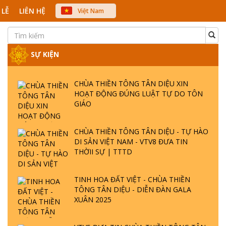
 LỄ
LIÊN HỆ
Việt Nam
中文
English
Japanese
SỰ KIỆN
CHÙA THIỀN TÔNG TÂN DIỆU XIN
HOẠT ĐỘNG ĐÚNG LUẬT TỰ DO TÔN
GIÁO
CHÙA THIỀN TÔNG TÂN DIỆU - TỰ HÀO
DI SẢN VIỆT NAM - VTV8 ĐƯA TIN
THỜII SỰ | TTTD
TINH HOA ĐẤT VIỆT - CHÙA THIỀN
TÔNG TÂN DIỆU - DIỄN ĐÀN GALA
XUÂN 2025