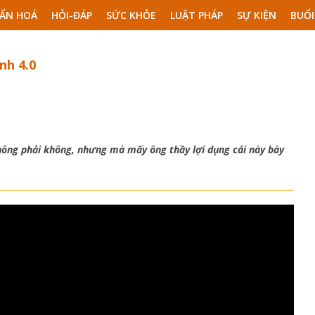
ẨN HOÁ
HỎI-ĐÁP
SỨC KHỎE
LUẬT PHÁP
SỰ KIỆN
BUỔI
nh 4.0
không phải không, nhưng mà mấy ông thầy lợi dụng cái này bày