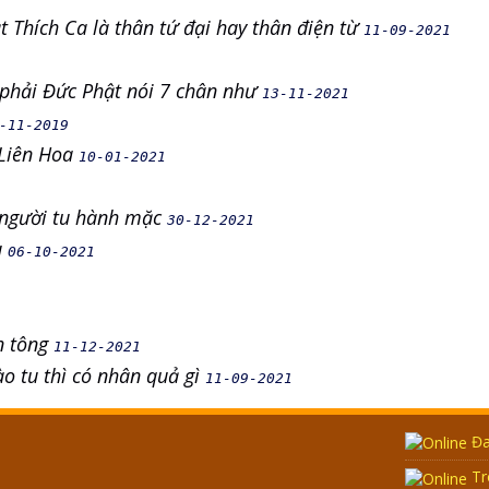
 Thích Ca là thân tứ đại hay thân điện từ
11-09-2021
phải Đức Phật nói 7 chân như
13-11-2021
-11-2019
 Liên Hoa
10-01-2021
à người tu hành mặc
30-12-2021
u
06-10-2021
n tông
11-12-2021
o tu thì có nhân quả gì
11-09-2021
Đa
Tr