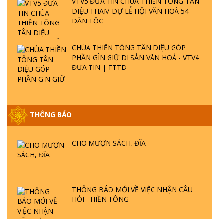
VTV5 ĐƯA TIN CHÙA THIỀN TÔNG TÂN
DIỆU THAM DỰ LỄ HỘI VĂN HOÁ 54
DÂN TỘC
CHÙA THIỀN TÔNG TÂN DIỆU GÓP
PHẦN GÌN GIỮ DI SẢN VĂN HOÁ - VTV4
ĐƯA TIN | TTTD
THÔNG BÁO
GIẢI ĐÁP ĐẶC BIỆT P25 - SUỐT 49 NĂM
PHẬT KHÔNG NÓI? HỘI LONG HOA LÀ
HỘI GÌ? TỬ VÌ ĐẠO
CHO MƯỢN SÁCH, ĐĨA
GIẢI ĐÁP ĐẶC BIỆT P24 - TÁNH PHẬT
ĐƯỢC HÌNH THÀNH NHƯ THẾ NÀO?
PHẬT GIỚI CÓ THỜI GIAN KHÔNG? |
THÔNG BÁO MỚI VỀ VIỆC NHẬN CÂU
TTTD
HỎI THIỀN TÔNG
GIẢI ĐÁP ĐẶC BIỆT P23 - THIÊN ĐÀNG Ở