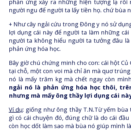
phản ứng xảy ra những hiện tượng lạ rồi
người ngu để người ta lấy tiền họ. chứ bùa n
+ Như cây ngải cứu trong Đông y nó sử dụng
lợi dụng cái này để người ta làm những cái
người ta không hiểu người ta tưởng đâu là
phản ứng hóa học.
Bây giờ chú chứng minh cho con: cái hột Củ 
tại chỗ, một con voi mà chỉ ăn mà quơ trúng m
nó là mấy trăm kg mà chết ngay còn mìn
ngải nó là phản ứng hóa học thôi, trê
nhưng mà mấy ông thầy lợi dụng cái này 
Ví dụ
: giống như ông thầy T.N.Từ yếm bùa tr
gì có cái chuyện đó, đúng chữ là do cái đầ
còn học dốt làm sao mà bùa nó giúp mình làm