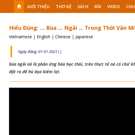
GIỚI THIỆU
THƠ KỆ
SÁCH
ĐĨA
VIDEO
CHU
Hiểu Đúng: ... Bùa ... Ngải ... Trong Thời Văn Mi
Vietnamese
|
English
|
Chinese
|
Japanese
Ngày đăng: 01-01-2021||
bùa ngải nó là phản ứng hóa học thôi, trên thực tế nó có chứ 
đặt ra để hù dọa kiếm lợi.