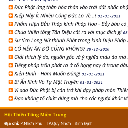
Đức Phật ứng thân hóa thân vào trái đất nhắc phật
Kiếp Này Ít Nhiều Công Đức Lo Về...!
01-01-2021
Phẩm Hiện Bửu Tháp kinh Pháp Hoa - Bảy báu có 
Chùa thiền tông Tân Diệu cất ra với mục đích gì
03
Sự tích Long Nữ thành Phật trong kinh Diệu Pháp
CÓ NÊN ĂN ĐỒ CÚNG KHÔNG?
28-12-2020
Giải thích lý do, nguồn gốc và ý nghĩa màu áo m
Tiếng pháp trần phát ra ở cổ họng hay ở trong đầ
Kiên Định - Ham Muốn Đúng!
01-01-2021
Bí Ẩn Kinh Vô Tự Mật Truyền
01-01-2021
Vì sao Đức Phật bị cản trở khi dạy pháp môn Thiề
Đạo không tổ chức đúng mà cho các người khác và
Hội Thiền Tông Miền Trung
Địa chỉ:
P.Nhơn Phú - TP.Quy Nhơn - Bình Định