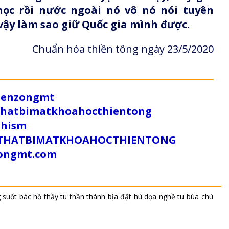
ọc rồi nước ngoài nó vô nó nói tuyên
 vậy làm sao giữ Quốc gia mình được.
Chuẩn hóa thiền tông ngày 23/5/2020
/zenzongmt
uthatbimatkhoahocthientong
dhism
/SUTHATBIMATKHOAHOCTHIENTONG
tongmt.com
 suốt
bác hồ
thầy tu
thần thánh
bịa đặt
hù dọa
nghề tu
bùa
chú