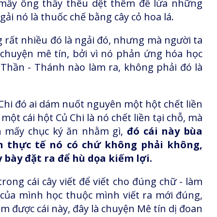
 mấy ông thầy thêu dệt thêm để lừa những
gải nó là thuốc chế bằng cây cỏ hoa lá.
 rất nhiều đó là ngải đó, nhưng mà người ta
 chuyện mê tín, bởi vì nó phản ứng hóa học
 Thần - Thánh nào làm ra, không phải đó là
Chi đó ai dám nuốt nguyên một hột chết liền
ột cái hột Củ Chi là nó chết liền tại chỗ, mà
h mấy chục ký ăn nhằm gì,
đó cái này bùa
n thực tế nó có chứ không phải không,
bày đặt ra để hù dọa kiếm lợi.
ong cái cây viết để viết cho đúng chữ - làm
u của mình học thuộc mình viết ra mới đúng,
 được cái này, đây là chuyện Mê tín dị đoan