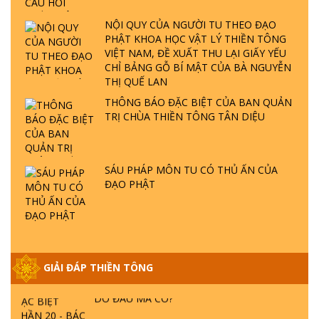
ĐÂU? ĐỊA NGỤC Ở ĐÂU? ĐỨC CHÚA TRỜI
LÀ AI? QUỶ SA TĂNG? | TTTD
NỘI QUY CỦA NGƯỜI TU THEO ĐẠO
PHẬT KHOA HỌC VẬT LÝ THIỀN TÔNG
VIỆT NAM, ĐỀ XUẤT THU LẠI GIẤY YẾU
GIẢI ĐÁP THIỀN TÔNG ĐẶC BIỆT P22 - TẠI
CHỈ BẢNG GỖ BÍ MẬT CỦA BÀ NGUYỄN
SAO TRÁI ĐẤT NHIỀU THIÊN TAI - LŨ LỤT
THỊ QUẾ LAN
- HỎA HOẠN | TTTD
THÔNG BÁO ĐẶC BIỆT CỦA BAN QUẢN
TRỊ CHÙA THIỀN TÔNG TÂN DIỆU
GIẢI ĐÁP THIỀN TÔNG ĐẶC BIỆT P21 - TẠI
SAO ĐỨC PHẬT BƯỚC ĐI 7 BƯỚC TRÊN
HOA SEN ? | TTTD
SÁU PHÁP MÔN TU CÓ THỦ ẤN CỦA
ĐẠO PHẬT
GIẢI ĐÁP VỀ LỄ TIỄN THIỀN TÔNG SƯ
NGỌC LÂM VỀ PHẬT GIỚI
GIẢI ĐÁP THIỀN TÔNG ĐẶC BIỆT PHẦN 20
GIẢI ĐÁP THIỀN TÔNG
- BÁC NGUYỄN NHÂN LÀ AI? PHIỀN NÃO
DO ĐÂU MÀ CÓ?