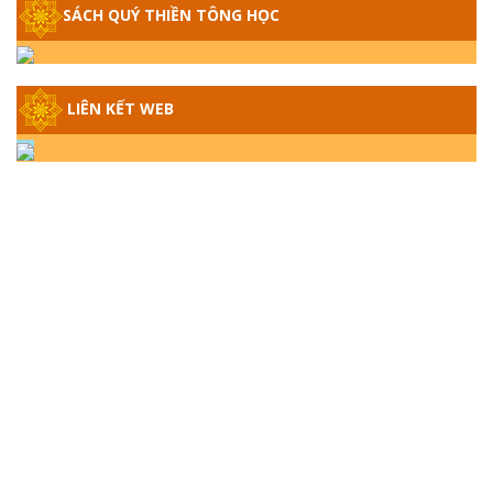
SÁCH QUÝ THIỀN TÔNG HỌC
GIẢI ĐÁP THIỀN TÔNG ĐẶC BIỆT - P14 -
NGUỒN GỐC ÂM LỊCH DƯƠNG LỊCH -
TẦNG BÌNH LƯU LỚN ĐẾN ĐÂU
LIÊN KẾT WEB
GIẢI ĐÁP THIỀN TÔNG ĐẶC BIỆT - P13 -
CON NGƯỜI TU THÀNH PHẬT ĐƯỢC
KHÔNG? XÁ LỢI PHẬT THẬT - GIẢ | TTTD
GIẢI ĐÁP THIỀN TÔNG ĐẶC BIỆT - P12 -
SỰ THẬT VỀ ĐẠI HỒNG THỦY? TRỜI ĐÁNH
THÁNH ĐÂM THẦN VẶN HỌNG?
GIẢI ĐÁP ĐẶC BIỆT 2024 - P11
GIẢI ĐÁP ĐẶC BIỆT 2024 – P10 – NGỒI
THIỀN BỊ CÔ HỒN NHẬP? TRƯỚC KHI TẮT