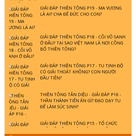
GIẢI ĐÁP THIỀN TÔNG P19 - MA VƯƠNG
LÀ AI? CHA ĐỂ ĐỨC CHO CON?
GIẢI ĐÁP THIỀN TÔNG P18 - CÕI VÔ SANH
Ở ĐÂU? TẠI SAO VIỆT NAM LÀ NƠI CÔNG
BỐ THIỀN TÔNG?
GIẢI ĐÁP THIỀN TÔNG P17 - TU TỊNH ĐỘ
CÓ GIẢI THOÁT KHÔNG? CON NGƯỜI
ĐẦU TIÊN?
THIỀN TÔNG TÂN DIỆU - GIẢI ĐÁP P16 -
THẦN THÁNH TIÊN ĂN GÌ? ĐẠO DẠY TU
ĐỂ LÀM SÚC SINH?
GIẢI ĐÁP THIỀN TÔNG P15 - TỔ CHỨC
LOÀI CÔ HỒN - GIÁO LÝ ĐẠO PHẬT KHI
NÀO XUẤT BẢN