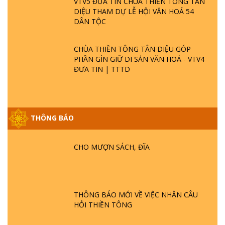
VTV5 ĐƯA TIN CHÙA THIỀN TÔNG TÂN
DIỆU THAM DỰ LỄ HỘI VĂN HOÁ 54
DÂN TỘC
CHÙA THIỀN TÔNG TÂN DIỆU GÓP
PHẦN GÌN GIỮ DI SẢN VĂN HOÁ - VTV4
ĐƯA TIN | TTTD
THÔNG BÁO
GIẢI ĐÁP ĐẶC BIỆT P25 - SUỐT 49 NĂM
PHẬT KHÔNG NÓI? HỘI LONG HOA LÀ
HỘI GÌ? TỬ VÌ ĐẠO
CHO MƯỢN SÁCH, ĐĨA
GIẢI ĐÁP ĐẶC BIỆT P24 - TÁNH PHẬT
ĐƯỢC HÌNH THÀNH NHƯ THẾ NÀO?
PHẬT GIỚI CÓ THỜI GIAN KHÔNG? |
THÔNG BÁO MỚI VỀ VIỆC NHẬN CÂU
TTTD
HỎI THIỀN TÔNG
GIẢI ĐÁP ĐẶC BIỆT P23 - THIÊN ĐÀNG Ở