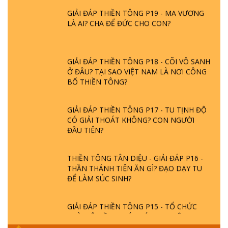
GIẢI ĐÁP THIỀN TÔNG P19 - MA VƯƠNG
LÀ AI? CHA ĐỂ ĐỨC CHO CON?
GIẢI ĐÁP THIỀN TÔNG P18 - CÕI VÔ SANH
Ở ĐÂU? TẠI SAO VIỆT NAM LÀ NƠI CÔNG
BỐ THIỀN TÔNG?
GIẢI ĐÁP THIỀN TÔNG P17 - TU TỊNH ĐỘ
CÓ GIẢI THOÁT KHÔNG? CON NGƯỜI
ĐẦU TIÊN?
THIỀN TÔNG TÂN DIỆU - GIẢI ĐÁP P16 -
THẦN THÁNH TIÊN ĂN GÌ? ĐẠO DẠY TU
ĐỂ LÀM SÚC SINH?
GIẢI ĐÁP THIỀN TÔNG P15 - TỔ CHỨC
LOÀI CÔ HỒN - GIÁO LÝ ĐẠO PHẬT KHI
NÀO XUẤT BẢN