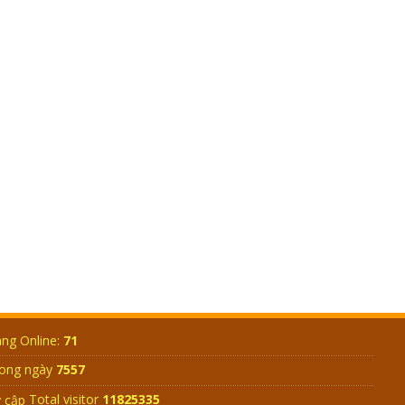
THỞ NGÁP 3 CÁI?
GIẢI ĐÁP ĐẶC BIỆT 2024 – P9 – AI ĐỦ TƯ
CÁCH LẬP ĐẠO Ở TRÁI ĐẤT? GIÁC NGỘ
LÀ GIÁC CÁI GÌ?
GIẢI ĐÁP ĐẶC BIỆT 2024 - P8 - ĐẤNG TẠO
HÓA LÀ AI? TẠI SAO TRÁI ĐẤT TỰ QUAY
ĐƯỢC?
GIẢI ĐÁP ĐẶC BIỆT 2024 - P7 - AI TẠO RA
MẶT TRỜI? NGUỒN GỐC CON NGƯỜI TỪ
ĐÂU?
ng Online:
71
ong ngày
7557
Total visitor
11825335