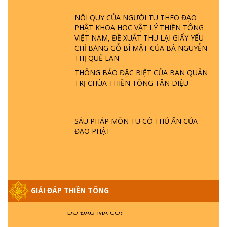
ĐÂU? ĐỊA NGỤC Ở ĐÂU? ĐỨC CHÚA TRỜI
LÀ AI? QUỶ SA TĂNG? | TTTD
NỘI QUY CỦA NGƯỜI TU THEO ĐẠO
PHẬT KHOA HỌC VẬT LÝ THIỀN TÔNG
VIỆT NAM, ĐỀ XUẤT THU LẠI GIẤY YẾU
GIẢI ĐÁP THIỀN TÔNG ĐẶC BIỆT P22 - TẠI
CHỈ BẢNG GỖ BÍ MẬT CỦA BÀ NGUYỄN
SAO TRÁI ĐẤT NHIỀU THIÊN TAI - LŨ LỤT
THỊ QUẾ LAN
- HỎA HOẠN | TTTD
THÔNG BÁO ĐẶC BIỆT CỦA BAN QUẢN
TRỊ CHÙA THIỀN TÔNG TÂN DIỆU
GIẢI ĐÁP THIỀN TÔNG ĐẶC BIỆT P21 - TẠI
SAO ĐỨC PHẬT BƯỚC ĐI 7 BƯỚC TRÊN
HOA SEN ? | TTTD
SÁU PHÁP MÔN TU CÓ THỦ ẤN CỦA
ĐẠO PHẬT
GIẢI ĐÁP VỀ LỄ TIỄN THIỀN TÔNG SƯ
NGỌC LÂM VỀ PHẬT GIỚI
GIẢI ĐÁP THIỀN TÔNG ĐẶC BIỆT PHẦN 20
GIẢI ĐÁP THIỀN TÔNG
- BÁC NGUYỄN NHÂN LÀ AI? PHIỀN NÃO
DO ĐÂU MÀ CÓ?