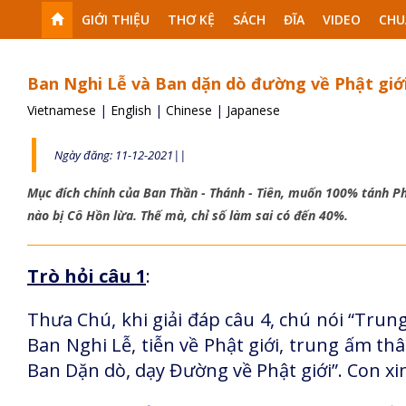
GIỚI THIỆU
THƠ KỆ
SÁCH
ĐĨA
VIDEO
CHU
Ban Nghi Lễ và Ban dặn dò đường về Phật giớ
Vietnamese
|
English
|
Chinese
|
Japanese
Ngày đăng: 11-12-2021||
Mục đích chính của Ban Thần - Thánh - Tiên, muốn 100% tánh Ph
nào bị Cô Hồn lừa. Thế mà, chỉ số làm sai có đến 40%.
Trò hỏi câu 1
:
Thưa Chú, khi giải đáp câu 4, chú nói “Trun
Ban Nghi Lễ, tiễn về Phật giới, trung ấm thâ
Ban Dặn dò, dạy Đường về Phật giới”. Con xi