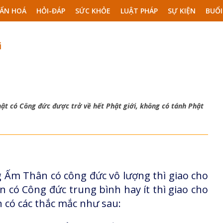
ẨN HOÁ
HỎI-ĐÁP
SỨC KHỎE
LUẬT PHÁP
SỰ KIỆN
BUỔI
i
ật có Công đức được trở về hết Phật giới, không có tánh Phật
g Ấm Thân có công đức vô lượng thì giao cho
n có Công đức trung bình hay ít thì giao cho
n có các thắc mắc như sau: