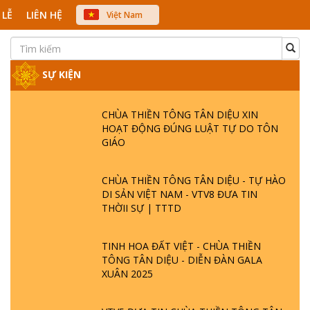
 LỄ
LIÊN HỆ
Việt Nam
中文
English
Japanese
SỰ KIỆN
CHÙA THIỀN TÔNG TÂN DIỆU XIN
HOẠT ĐỘNG ĐÚNG LUẬT TỰ DO TÔN
GIÁO
CHÙA THIỀN TÔNG TÂN DIỆU - TỰ HÀO
DI SẢN VIỆT NAM - VTV8 ĐƯA TIN
THỜII SỰ | TTTD
TINH HOA ĐẤT VIỆT - CHÙA THIỀN
TÔNG TÂN DIỆU - DIỄN ĐÀN GALA
XUÂN 2025