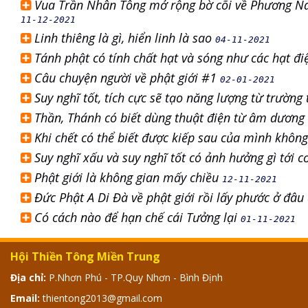
Vua Trần Nhân Tông mở rộng bờ cõi về Phương Na
11-12-2021
Linh thiêng là gì, hiển linh là sao
04-11-2021
Tánh phật có tính chất hạt và sóng như các hạt đi
Câu chuyện người về phật giới #1
02-01-2021
Suy nghĩ tốt, tích cực sẽ tạo năng lượng từ trườn
Thần, Thánh có biết dùng thuật điện từ âm dương 
Khi chết có thể biết được kiếp sau của mình khôn
Suy nghĩ xấu và suy nghĩ tốt có ảnh hưởng gì tới 
Phật giới là không gian mấy chiều
12-11-2021
Đức Phật A Di Đà về phật giới rồi lấy phước ở đâu
Có cách nào để hạn chế cái Tưởng lại
01-11-2021
Hội Thiền Tông Miền Trung
Địa chỉ:
P.Nhơn Phú - TP.Quy Nhơn - Bình Định
Email:
thientong2013@gmail.com