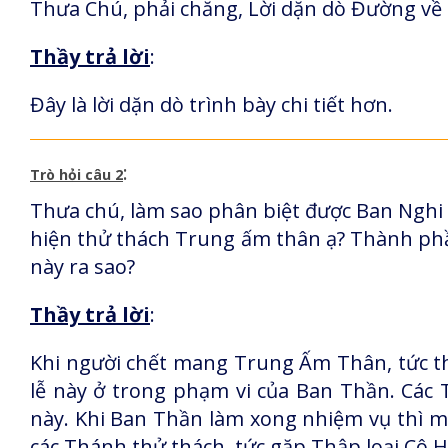
Thưa Chú, phải chăng, Lời dặn dò Đường về 
Thầy trả lời
:
Đây là lời dặn dò trình bày chi tiết hơn.
:
Trò hỏi câu 2
Thưa chú, làm sao phân biệt được Ban Nghi l
hiện thử thách Trung ấm thân ạ? Thành phần
này ra sao?
Thầy trả lời
:
Khi người chết mang Trung Ấm Thân, tức th
lễ này ở trong phạm vi của Ban Thần. Các
này. Khi Ban Thần làm xong nhiệm vụ thì m
các Thánh thử thách, tức gặp Thập loại Cô 