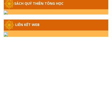
SÁCH QUÝ THIỀN TÔNG HỌC
GIẢI ĐÁP THIỀN TÔNG ĐẶC BIỆT - P14 -
NGUỒN GỐC ÂM LỊCH DƯƠNG LỊCH -
TẦNG BÌNH LƯU LỚN ĐẾN ĐÂU
LIÊN KẾT WEB
GIẢI ĐÁP THIỀN TÔNG ĐẶC BIỆT - P13 -
CON NGƯỜI TU THÀNH PHẬT ĐƯỢC
KHÔNG? XÁ LỢI PHẬT THẬT - GIẢ | TTTD
GIẢI ĐÁP THIỀN TÔNG ĐẶC BIỆT - P12 -
SỰ THẬT VỀ ĐẠI HỒNG THỦY? TRỜI ĐÁNH
THÁNH ĐÂM THẦN VẶN HỌNG?
GIẢI ĐÁP ĐẶC BIỆT 2024 - P11
GIẢI ĐÁP ĐẶC BIỆT 2024 – P10 – NGỒI
THIỀN BỊ CÔ HỒN NHẬP? TRƯỚC KHI TẮT