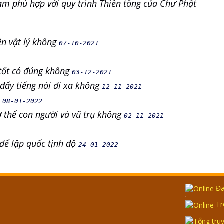
m phù hợp với quy trình Thiền tông của Chư Phật
ện vật lý không
07-10-2021
g tốt có đúng không
03-12-2021
đẩy tiếng nói đi xa không
12-11-2021
g
08-01-2022
cơ thể con người và vũ trụ không
02-11-2021
 để lập quốc tịnh độ
24-01-2022
Đa
Tr