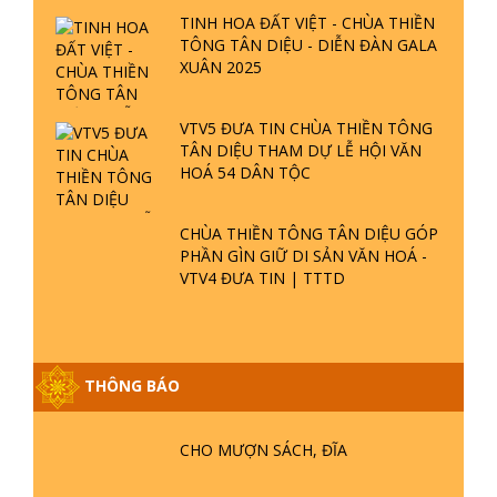
CHÙA THIỀN TÔNG TÂN DIỆU - TỰ
HÀO DI SẢN VIỆT NAM - VTV8 ĐƯA
TIN THỜII SỰ | TTTD
TINH HOA ĐẤT VIỆT - CHÙA THIỀN
TÔNG TÂN DIỆU - DIỄN ĐÀN GALA
XUÂN 2025
VTV5 ĐƯA TIN CHÙA THIỀN TÔNG
TÂN DIỆU THAM DỰ LỄ HỘI VĂN
HOÁ 54 DÂN TỘC
CHÙA THIỀN TÔNG TÂN DIỆU GÓP
PHẦN GÌN GIỮ DI SẢN VĂN HOÁ -
VTV4 ĐƯA TIN | TTTD
THÔNG BÁO