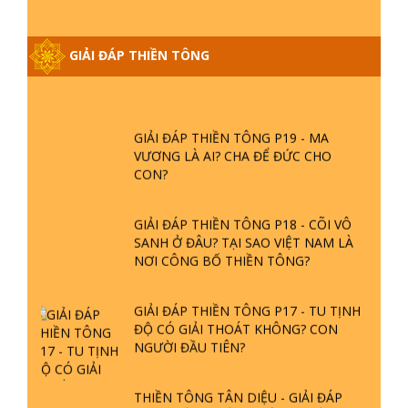
SÁU PHÁP MÔN TU CÓ THỦ ẤN
CỦA ĐẠO PHẬT
GIẢI ĐÁP VỀ LỄ TIỄN THIỀN TÔNG SƯ
NGỌC LÂM VỀ PHẬT GIỚI
GIẢI ĐÁP THIỀN TÔNG ĐẶC BIỆT
GIẢI ĐÁP THIỀN TÔNG
PHẦN 20 - BÁC NGUYỄN NHÂN LÀ AI?
PHIỀN NÃO DO ĐÂU MÀ CÓ?
GIẢI ĐÁP THIỀN TÔNG P19 - MA
VƯƠNG LÀ AI? CHA ĐỂ ĐỨC CHO
CON?
GIẢI ĐÁP THIỀN TÔNG P18 - CÕI VÔ
SANH Ở ĐÂU? TẠI SAO VIỆT NAM LÀ
NƠI CÔNG BỐ THIỀN TÔNG?
GIẢI ĐÁP THIỀN TÔNG P17 - TU TỊNH
ĐỘ CÓ GIẢI THOÁT KHÔNG? CON