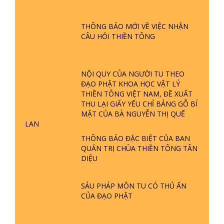
GIẢI ĐÁP ĐẶC BIỆT P25 - SUỐT 49
NĂM PHẬT KHÔNG NÓI? HỘI LONG
CHO MƯỢN SÁCH, ĐĨA
HOA LÀ HỘI GÌ? TỬ VÌ ĐẠO
GIẢI ĐÁP ĐẶC BIỆT P24 - TÁNH PHẬT
ĐƯỢC HÌNH THÀNH NHƯ THẾ NÀO?
THÔNG BÁO MỚI VỀ VIỆC NHẬN
PHẬT GIỚI CÓ THỜI GIAN KHÔNG? |
CÂU HỎI THIỀN TÔNG
TTTD
GIẢI ĐÁP ĐẶC BIỆT P23 - THIÊN
ĐÀNG Ở ĐÂU? ĐỊA NGỤC Ở ĐÂU?
NỘI QUY CỦA NGƯỜI TU THEO
ĐỨC CHÚA TRỜI LÀ AI? QUỶ SA
ĐẠO PHẬT KHOA HỌC VẬT LÝ
TĂNG? | TTTD
THIỀN TÔNG VIỆT NAM, ĐỀ XUẤT
THU LẠI GIẤY YẾU CHỈ BẢNG GỖ BÍ
GIẢI ĐÁP THIỀN TÔNG ĐẶC BIỆT P22
MẬT CỦA BÀ NGUYỄN THỊ QUẾ
- TẠI SAO TRÁI ĐẤT NHIỀU THIÊN TAI
LAN
- LŨ LỤT - HỎA HOẠN | TTTD
THÔNG BÁO ĐẶC BIỆT CỦA BAN
QUẢN TRỊ CHÙA THIỀN TÔNG TÂN
GIẢI ĐÁP THIỀN TÔNG ĐẶC BIỆT P21
DIỆU
- TẠI SAO ĐỨC PHẬT BƯỚC ĐI 7
BƯỚC TRÊN HOA SEN ? | TTTD