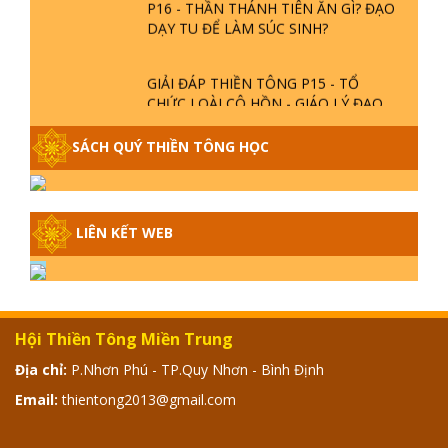
NGƯỜI ĐẦU TIÊN?
THIỀN TÔNG TÂN DIỆU - GIẢI ĐÁP
P16 - THẦN THÁNH TIÊN ĂN GÌ? ĐẠO
DẠY TU ĐỂ LÀM SÚC SINH?
GIẢI ĐÁP THIỀN TÔNG P15 - TỔ
CHỨC LOÀI CÔ HỒN - GIÁO LÝ ĐẠO
PHẬT KHI NÀO XUẤT BẢN
SÁCH QUÝ THIỀN TÔNG HỌC
GIẢI ĐÁP THIỀN TÔNG ĐẶC BIỆT -
P14 - NGUỒN GỐC ÂM LỊCH DƯƠNG
LỊCH - TẦNG BÌNH LƯU LỚN ĐẾN
ĐÂU
LIÊN KẾT WEB
GIẢI ĐÁP THIỀN TÔNG ĐẶC BIỆT -
P13 - CON NGƯỜI TU THÀNH PHẬT
ĐƯỢC KHÔNG? XÁ LỢI PHẬT THẬT -
GIẢ | TTTD
Hội Thiền Tông Miền Trung
GIẢI ĐÁP THIỀN TÔNG ĐẶC BIỆT -
Địa chỉ:
P.Nhơn Phú - TP.Quy Nhơn - Bình Định