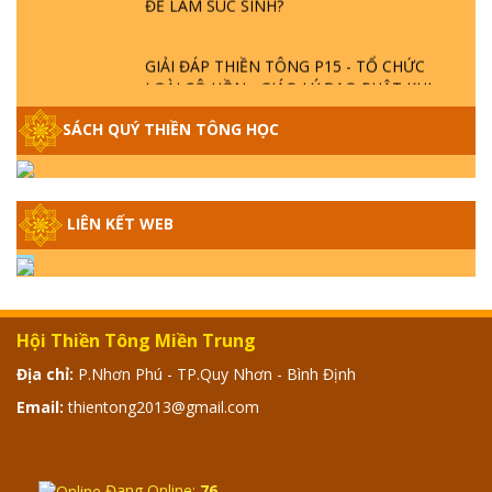
GIẢI ĐÁP THIỀN TÔNG P15 - TỔ CHỨC
LOÀI CÔ HỒN - GIÁO LÝ ĐẠO PHẬT KHI
NÀO XUẤT BẢN
SÁCH QUÝ THIỀN TÔNG HỌC
GIẢI ĐÁP THIỀN TÔNG ĐẶC BIỆT - P14 -
NGUỒN GỐC ÂM LỊCH DƯƠNG LỊCH -
TẦNG BÌNH LƯU LỚN ĐẾN ĐÂU
LIÊN KẾT WEB
GIẢI ĐÁP THIỀN TÔNG ĐẶC BIỆT - P13 -
CON NGƯỜI TU THÀNH PHẬT ĐƯỢC
KHÔNG? XÁ LỢI PHẬT THẬT - GIẢ | TTTD
Hội Thiền Tông Miền Trung
GIẢI ĐÁP THIỀN TÔNG ĐẶC BIỆT - P12 -
Địa chỉ:
P.Nhơn Phú - TP.Quy Nhơn - Bình Định
SỰ THẬT VỀ ĐẠI HỒNG THỦY? TRỜI ĐÁNH
Email:
thientong2013@gmail.com
THÁNH ĐÂM THẦN VẶN HỌNG?
GIẢI ĐÁP ĐẶC BIỆT 2024 - P11
Đang Online:
76