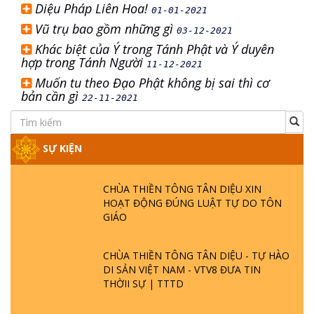
Diệu Pháp Liên Hoa!
01-01-2021
Vũ trụ bao gồm những gì
03-12-2021
Khác biệt của Ý trong Tánh Phật và Ý duyên
hợp trong Tánh Người
11-12-2021
Muốn tu theo Đạo Phật không bị sai thì cơ
bản cần gì
22-11-2021
SỰ KIỆN
CHÙA THIỀN TÔNG TÂN DIỆU XIN
HOẠT ĐỘNG ĐÚNG LUẬT TỰ DO TÔN
GIÁO
CHÙA THIỀN TÔNG TÂN DIỆU - TỰ HÀO
DI SẢN VIỆT NAM - VTV8 ĐƯA TIN
THỜII SỰ | TTTD