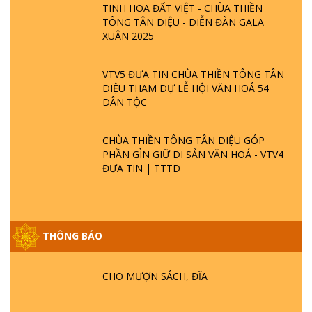
TINH HOA ĐẤT VIỆT - CHÙA THIỀN
TÔNG TÂN DIỆU - DIỄN ĐÀN GALA
XUÂN 2025
VTV5 ĐƯA TIN CHÙA THIỀN TÔNG TÂN
DIỆU THAM DỰ LỄ HỘI VĂN HOÁ 54
DÂN TỘC
CHÙA THIỀN TÔNG TÂN DIỆU GÓP
PHẦN GÌN GIỮ DI SẢN VĂN HOÁ - VTV4
ĐƯA TIN | TTTD
THÔNG BÁO
GIẢI ĐÁP ĐẶC BIỆT P25 - SUỐT 49 NĂM
PHẬT KHÔNG NÓI? HỘI LONG HOA LÀ
HỘI GÌ? TỬ VÌ ĐẠO
CHO MƯỢN SÁCH, ĐĨA
GIẢI ĐÁP ĐẶC BIỆT P24 - TÁNH PHẬT