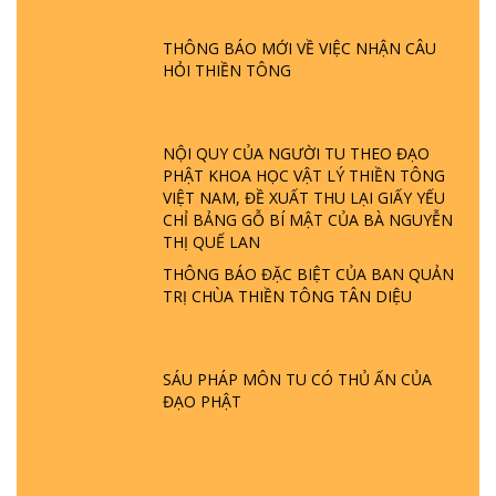
ĐƯỢC HÌNH THÀNH NHƯ THẾ NÀO?
PHẬT GIỚI CÓ THỜI GIAN KHÔNG? |
THÔNG BÁO MỚI VỀ VIỆC NHẬN CÂU
TTTD
HỎI THIỀN TÔNG
GIẢI ĐÁP ĐẶC BIỆT P23 - THIÊN ĐÀNG Ở
ĐÂU? ĐỊA NGỤC Ở ĐÂU? ĐỨC CHÚA TRỜI
LÀ AI? QUỶ SA TĂNG? | TTTD
NỘI QUY CỦA NGƯỜI TU THEO ĐẠO
PHẬT KHOA HỌC VẬT LÝ THIỀN TÔNG
VIỆT NAM, ĐỀ XUẤT THU LẠI GIẤY YẾU
GIẢI ĐÁP THIỀN TÔNG ĐẶC BIỆT P22 - TẠI
CHỈ BẢNG GỖ BÍ MẬT CỦA BÀ NGUYỄN
SAO TRÁI ĐẤT NHIỀU THIÊN TAI - LŨ LỤT
THỊ QUẾ LAN
- HỎA HOẠN | TTTD
THÔNG BÁO ĐẶC BIỆT CỦA BAN QUẢN
TRỊ CHÙA THIỀN TÔNG TÂN DIỆU
GIẢI ĐÁP THIỀN TÔNG ĐẶC BIỆT P21 - TẠI
SAO ĐỨC PHẬT BƯỚC ĐI 7 BƯỚC TRÊN
HOA SEN ? | TTTD
SÁU PHÁP MÔN TU CÓ THỦ ẤN CỦA
ĐẠO PHẬT
GIẢI ĐÁP VỀ LỄ TIỄN THIỀN TÔNG SƯ
NGỌC LÂM VỀ PHẬT GIỚI