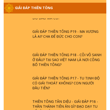
GIẢI ĐÁP THIỀN TÔNG ĐẶC BIỆT PHẦN 20
GIẢI ĐÁP THIỀN TÔNG
- BÁC NGUYỄN NHÂN LÀ AI? PHIỀN NÃO
DO ĐÂU MÀ CÓ?
GIẢI ĐÁP THIỀN TÔNG P19 - MA VƯƠNG
LÀ AI? CHA ĐỂ ĐỨC CHO CON?
GIẢI ĐÁP THIỀN TÔNG P18 - CÕI VÔ SANH
Ở ĐÂU? TẠI SAO VIỆT NAM LÀ NƠI CÔNG
BỐ THIỀN TÔNG?
GIẢI ĐÁP THIỀN TÔNG P17 - TU TỊNH ĐỘ
CÓ GIẢI THOÁT KHÔNG? CON NGƯỜI
ĐẦU TIÊN?
THIỀN TÔNG TÂN DIỆU - GIẢI ĐÁP P16 -
THẦN THÁNH TIÊN ĂN GÌ? ĐẠO DẠY TU
ĐỂ LÀM SÚC SINH?