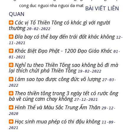
cong duc
nguoi nha
nguoi da mat
BÀI VIẾT LIÊN
QUAN
Các vị Tổ Thiền Tông có khác gì với người
thường
20-02-2022
Đĩa bay có thể bay đến trái đất khác không
12-
11-2021
Khác Biệt Đạo Phật - 1200 Đạo Giáo Khác
01-
01-2021
Nghỉ tu theo Thiền Tông sao không bỏ đi mà
lại thích chửi phá Thiền Tông
19-02-2022
Làm sao tạo được công đức vô lượng
27-03-
2022
Theo thiền tông trong 3 ngày tết có rước ông
bà về cúng cơm chay không
27-12-2021
Hình Thể và Màu Sắc Trung Ấm Thân
29-12-
2020
Học sinh mua phép có thi đậu không
11-09-
2021