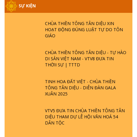
SỰ KIỆN
CHÙA THIỀN TÔNG TÂN DIỆU XIN
HOẠT ĐỘNG ĐÚNG LUẬT TỰ DO TÔN
GIÁO
CHÙA THIỀN TÔNG TÂN DIỆU - TỰ HÀO
DI SẢN VIỆT NAM - VTV8 ĐƯA TIN
THỜII SỰ | TTTD
TINH HOA ĐẤT VIỆT - CHÙA THIỀN
TÔNG TÂN DIỆU - DIỄN ĐÀN GALA
XUÂN 2025
VTV5 ĐƯA TIN CHÙA THIỀN TÔNG TÂN
DIỆU THAM DỰ LỄ HỘI VĂN HOÁ 54
DÂN TỘC