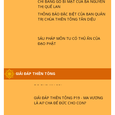
CHỈ BẢNG GỖ BÍ MẬT CỦA BÀ NGUYỄN
SAO TRÁI ĐẤT NHIỀU THIÊN TAI - LŨ LỤT
THỊ QUẾ LAN
- HỎA HOẠN | TTTD
THÔNG BÁO ĐẶC BIỆT CỦA BAN QUẢN
TRỊ CHÙA THIỀN TÔNG TÂN DIỆU
GIẢI ĐÁP THIỀN TÔNG ĐẶC BIỆT P21 - TẠI
SAO ĐỨC PHẬT BƯỚC ĐI 7 BƯỚC TRÊN
HOA SEN ? | TTTD
SÁU PHÁP MÔN TU CÓ THỦ ẤN CỦA
ĐẠO PHẬT
GIẢI ĐÁP VỀ LỄ TIỄN THIỀN TÔNG SƯ
NGỌC LÂM VỀ PHẬT GIỚI
GIẢI ĐÁP THIỀN TÔNG ĐẶC BIỆT PHẦN 20
GIẢI ĐÁP THIỀN TÔNG
- BÁC NGUYỄN NHÂN LÀ AI? PHIỀN NÃO
DO ĐÂU MÀ CÓ?
GIẢI ĐÁP THIỀN TÔNG P19 - MA VƯƠNG
LÀ AI? CHA ĐỂ ĐỨC CHO CON?