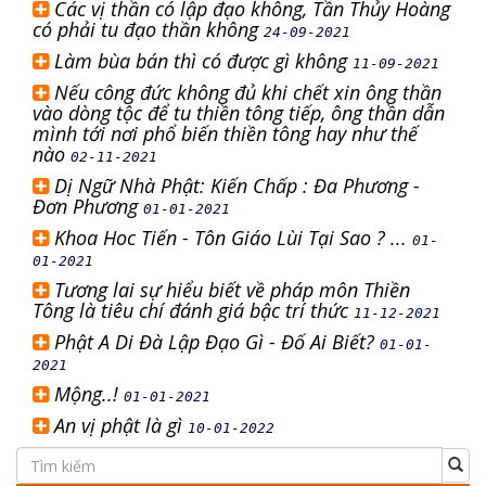
Các vị thần có lập đạo không, Tần Thủy Hoàng
có phải tu đạo thần không
24-09-2021
Làm bùa bán thì có được gì không
11-09-2021
Nếu công đức không đủ khi chết xin ông thần
vào dòng tộc để tu thiền tông tiếp, ông thần dẫn
mình tới nơi phổ biến thiền tông hay như thế
nào
02-11-2021
Dị Ngữ Nhà Phật: Kiến Chấp : Đa Phương -
Đơn Phương
01-01-2021
Khoa Hoc Tiến - Tôn Giáo Lùi Tại Sao ? ...
01-
01-2021
Tương lai sự hiểu biết về pháp môn Thiền
Tông là tiêu chí đánh giá bậc trí thức
11-12-2021
Phật A Di Đà Lập Đạo Gì - Đố Ai Biết?
01-01-
2021
Mộng..!
01-01-2021
An vị phật là gì
10-01-2022