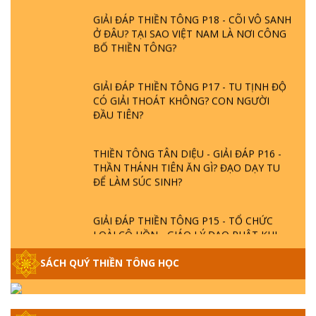
GIẢI ĐÁP THIỀN TÔNG P18 - CÕI VÔ SANH
Ở ĐÂU? TẠI SAO VIỆT NAM LÀ NƠI CÔNG
BỐ THIỀN TÔNG?
GIẢI ĐÁP THIỀN TÔNG P17 - TU TỊNH ĐỘ
CÓ GIẢI THOÁT KHÔNG? CON NGƯỜI
ĐẦU TIÊN?
THIỀN TÔNG TÂN DIỆU - GIẢI ĐÁP P16 -
THẦN THÁNH TIÊN ĂN GÌ? ĐẠO DẠY TU
ĐỂ LÀM SÚC SINH?
GIẢI ĐÁP THIỀN TÔNG P15 - TỔ CHỨC
LOÀI CÔ HỒN - GIÁO LÝ ĐẠO PHẬT KHI
NÀO XUẤT BẢN
SÁCH QUÝ THIỀN TÔNG HỌC
GIẢI ĐÁP THIỀN TÔNG ĐẶC BIỆT - P14 -
NGUỒN GỐC ÂM LỊCH DƯƠNG LỊCH -
TẦNG BÌNH LƯU LỚN ĐẾN ĐÂU