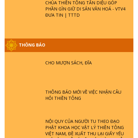
CHÙA THIỀN TÔNG TÂN DIỆU GÓP
PHẦN GÌN GIỮ DI SẢN VĂN HOÁ - VTV4
ĐƯA TIN | TTTD
THÔNG BÁO
GIẢI ĐÁP ĐẶC BIỆT P25 - SUỐT 49 NĂM
PHẬT KHÔNG NÓI? HỘI LONG HOA LÀ
HỘI GÌ? TỬ VÌ ĐẠO
CHO MƯỢN SÁCH, ĐĨA
GIẢI ĐÁP ĐẶC BIỆT P24 - TÁNH PHẬT
ĐƯỢC HÌNH THÀNH NHƯ THẾ NÀO?
PHẬT GIỚI CÓ THỜI GIAN KHÔNG? |
THÔNG BÁO MỚI VỀ VIỆC NHẬN CÂU
TTTD
HỎI THIỀN TÔNG
GIẢI ĐÁP ĐẶC BIỆT P23 - THIÊN ĐÀNG Ở
ĐÂU? ĐỊA NGỤC Ở ĐÂU? ĐỨC CHÚA TRỜI
LÀ AI? QUỶ SA TĂNG? | TTTD
NỘI QUY CỦA NGƯỜI TU THEO ĐẠO
PHẬT KHOA HỌC VẬT LÝ THIỀN TÔNG
VIỆT NAM, ĐỀ XUẤT THU LẠI GIẤY YẾU
GIẢI ĐÁP THIỀN TÔNG ĐẶC BIỆT P22 - TẠI